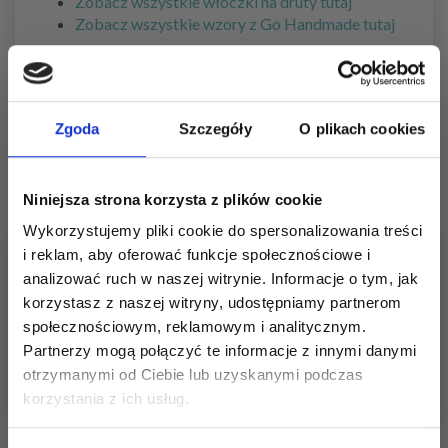
Zobacz wszystkie włóczki na druty tutaj
Zobacz wszystkie wzory z Go Handmade tutaj
Zgoda
Szczegóły
O plikach cookies
Niniejsza strona korzysta z plików cookie
Wykorzystujemy pliki cookie do spersonalizowania treści
i reklam, aby oferować funkcje społecznościowe i
analizować ruch w naszej witrynie. Informacje o tym, jak
korzystasz z naszej witryny, udostępniamy partnerom
społecznościowym, reklamowym i analitycznym.
Partnerzy mogą połączyć te informacje z innymi danymi
otrzymanymi od Ciebie lub uzyskanymi podczas
Oszczędź nawet do 50%
korzystania z ich usług.