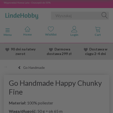
Wyprzedaż Konca Lata - Oszczędź do 50%
Przełącz nawigację
Menu
90 dni na łatwy
Darmowa
Dostawa
w
zwrot
dostawa
299 zł
ciągu 2
-4 dni
Go Handmade
Go Handmade Happy Chunky
Fine
Materiał:
100% poliester
Waga/długość:
50 g = ok 65 m