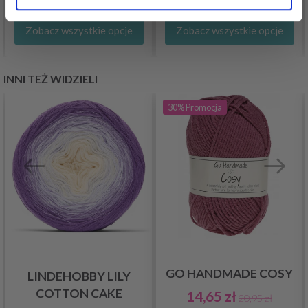
Zobacz wszystkie opcje
Zobacz wszystkie opcje
INNI TEŻ WIDZIELI
30%
Promocja
GO HANDMADE COSY
LINDEHOBBY LILY
COTTON CAKE
14,65 zł
20,95 zł