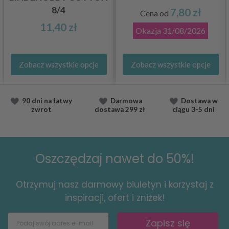
8/4
7,80 zł
Cena od
11,40 zł
Okazja
31/08/2026
Zobacz wszystkie opcje
Zobacz wszystkie opcje
90 dni na łatwy
Darmowa
Dostawa
w
zwrot
dostawa
299 zł
ciągu
3-5 dni
Oszczędzaj nawet do 50%!
Otrzymuj nasz darmowy biuletyn i korzystaj z
inspiracji, ofert i zniżek!
Zapisz się