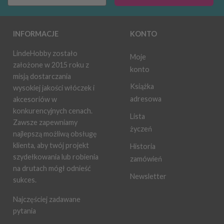
INFORMACJE
KONTO
LindeHobby zostało
Moje
założone w 2015 roku z
konto
misją dostarczania
Książka
wysokiej jakości włóczek i
adresowa
akcesoriów w
konkurencyjnych cenach.
Lista
Zawsze zapewniamy
życzeń
najlepszą możliwą obsługę
klienta, aby twój projekt
Historia
szydełkowania lub robienia
zamówień
na drutach mógł odnieść
Newsletter
sukces.
Najczęściej zadawane
pytania