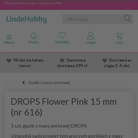
Wyprzedaż Konca Lata - Oszczędź do 50%
Przełącz nawigację
Menu
90 dni na łatwy
Darmowa
Dostawa
w
zwrot
dostawa
299 zł
ciągu 2
-4 dni
Guziki z masy perłowej
DROPS Flower Pink 15 mm
(nr 616)
1 szt. guzik z masy perłowej DROPS
Uzupełnij swój projekt tym uroczym guzikiem z masy