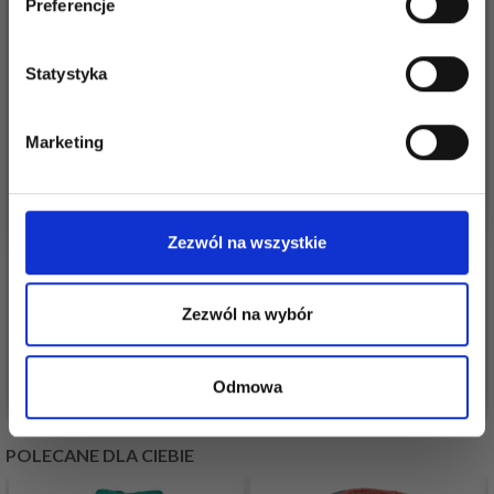
Preferencje
Statystyka
Tak, zapisz mnie!
Marketing
Nie, dziękuję
LINDEHOBBY GUZIKI Z
LINDEHOBBY GUZIKI Z
BROKATEM,
BROKATEM, CZARNE,
CZERWONE, 12 MM, 10
12 MM, 10 SZT
Zezwól na wszystkie
SZT
7,35 zł
7,35 zł
12,30 zł
12,30 zł
Zezwól na wybór
Okazja
31/08/2026
Okazja
31/08/2026
Dodaj do koszyka
Dodaj do koszyka
Odmowa
POLECANE DLA CIEBIE