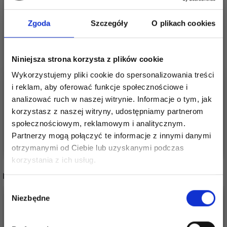
Zgoda
Szczegóły
O plikach cookies
Niniejsza strona korzysta z plików cookie
DROPS FLOWER RED
DROPS FLOWER
Wykorzystujemy pliki cookie do spersonalizowania treści
15 MM (NR 617)
WHITE 15 MM (NR 600)
i reklam, aby oferować funkcje społecznościowe i
analizować ruch w naszej witrynie. Informacje o tym, jak
2,60 zł
1,90 zł
korzystasz z naszej witryny, udostępniamy partnerom
społecznościowym, reklamowym i analitycznym.
Partnerzy mogą połączyć te informacje z innymi danymi
Dodaj do koszyka
Dodaj do koszyka
otrzymanymi od Ciebie lub uzyskanymi podczas
Oszczędź nawet do 50%
korzystania z ich usług.
INNI TEŻ WIDZIELI
Stań się częścią naszej społeczności
Wybór
miłośników włóczek i uzyskaj wyłączny
40%
Promocja
40%
Promocja
Niezbędne
zgody
dostęp do inspirujących wzorów na druty i
specjalnych ofert!