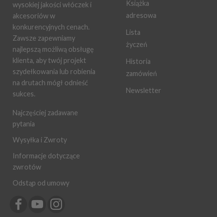
Książka
wysokiej jakości włóczek i
adresowa
akcesoriów w
konkurencyjnych cenach.
Lista
Zawsze zapewniamy
życzeń
najlepszą możliwą obsługę
klienta, aby twój projekt
Historia
szydełkowania lub robienia
zamówień
na drutach mógł odnieść
Newsletter
sukces.
Najczęściej zadawane
pytania
Wysyłka i Zwroty
Informacje dotyczące
zwrotów
Odstąp od umowy