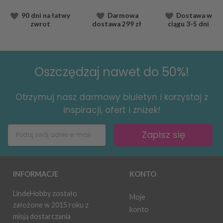
90 dni na łatwy
Darmowa
Dostawa
w
zwrot
dostawa
299 zł
ciągu
3-5 dni
Oszczędzaj nawet do 50%!
Otrzymuj nasz darmowy biuletyn i korzystaj z
inspiracji, ofert i zniżek!
Zapisz się
INFORMACJE
KONTO
LindeHobby zostało
Moje
założone w 2015 roku z
konto
misją dostarczania