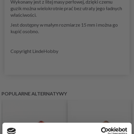
Wykonany jest z litej masy perłowej, dzięki czemu
guzik można wielokrotnie prać bez utraty jego ładnych
właściwości.
Jest dostępny w małym rozmiarze 15 mm i można go
kupić osobno.
Copyright LindeHobby
POPULARNE ALTERNATYWY