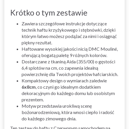
Krótko o tym zestawie
Zawiera szczegółowe instrukcje dotyczące
technik haftu krzyżykowego i stębnówki, dzięki
którym łatwo możesz podążać za nimi i osiągnąć
piękny rezultat.
Haftowane wysokiej jakości nicią DMC Mouliné,
oferującą bogatą paletę 9 różnych kolorów.
Dostarczane z tkaniną Aida (355/00) o gęstości
6,4 splotów na cm, co zapewnia idealną
powierzchnię dla Twoich projektów hafciarskich.
Kompaktowy design o wymiarach zaledwie
6x8cm
, co czyni go idealnym dodatkiem
dekoracyjnym do każdego domu lub osobistym
prezentem.
Motyw przedstawia urokliwą scenę
bożonarodzeniową, która wnosi ciepło i radość
do każdego zimowego dnia.
Ten zestaw do haftu z Czerwonym samochodem na