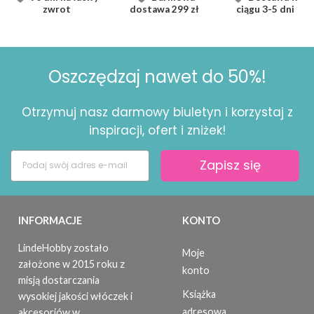
zwrot
dostawa
299 zł
ciągu
3-5 dni
Oszczędzaj nawet do 50%!
Otrzymuj nasz darmowy biuletyn i korzystaj z
inspiracji, ofert i zniżek!
Zapisz się
INFORMACJE
KONTO
LindeHobby zostało
Moje
założone w 2015 roku z
konto
misją dostarczania
Książka
wysokiej jakości włóczek i
adresowa
akcesoriów w