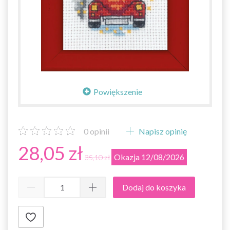
Powiększenie
0
opinii
Napisz opinię
28,05 zł
Okazja 12/08/2026
35,10 zł
Dodaj do koszyka