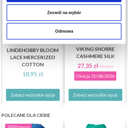
Zezwól na wybór
Odmowa
VIKING SNORRE
LINDEHOBBY BLOOM
CASHMERE SILK
LACE MERCERIZED
COTTON
27,35 zł
42,10 zł
18,95 zł
Okazja
31/08/2026
Zobacz wszystkie opcje
Zobacz wszystkie opcje
POLECANE DLA CIEBIE
50%
Promocja