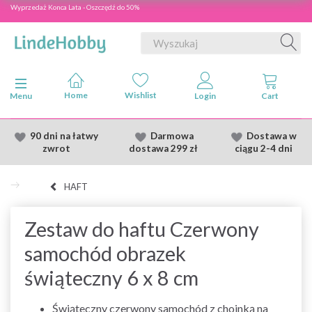
Wyprzedaż Konca Lata - Oszczędź do 50%
Przełącz nawigację
Menu
90 dni na łatwy
Darmowa
Dostawa
w
zwrot
dostawa
299 zł
ciągu 2
-4 dni
HAFT
Zestaw do haftu Czerwony
samochód obrazek
świąteczny 6 x 8 cm
Świąteczny czerwony samochód z choinką na