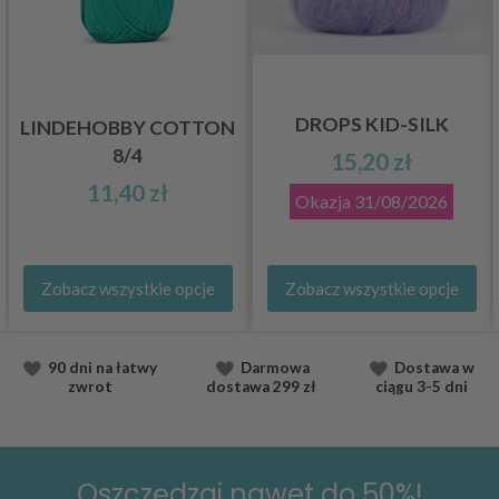
DROPS KID-SILK
LINDEHOBBY COTTON
8/4
15,20 zł
11,40 zł
Okazja
31/08/2026
Zobacz wszystkie opcje
Zobacz wszystkie opcje
90 dni na łatwy
Darmowa
Dostawa
w
zwrot
dostawa
299 zł
ciągu
3-5 dni
Oszczędzaj nawet do 50%!