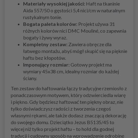
Materiały wysokiej jakości:
Haft na tkaninie
Aida 557/50 o gęstości 5,4 nici/cm w naturalnym
rustykalnym tonie.
Bogata paleta kolorów:
Projekt używa 31
różnych kolorów nici DMC Mouliné, co zapewnia
bogaty i żywy wyraz.
Kompletny zestaw:
Zawiera obręcze dla
łatwego montażu, abyś mógł skupić się na pięknie
haftu bez kłopotów.
Imponujący rozmiar:
Gotowy projekt ma
wymiary 45x38 cm, idealny rozmiar do każdej
ściany.
Ten zestaw do haftowania łączy tradycyjne rzemiosło z
ponadczasowym motywem, który odzwierciedla wiarę
i piękno. Gdy będziesz haftować ten piękny obraz, nie
tylko doświadczysz radości z tworzenia czegoś
własnymi rękami, ale także dodasz znaczącą dekorację
do swojego domu. Dzieciątko Jezus B5135/45 to
więcej niż tylko projekt haftu – to hołd dla godnej
tradycji i cudowny sposób na wprowadzenie odrobinę