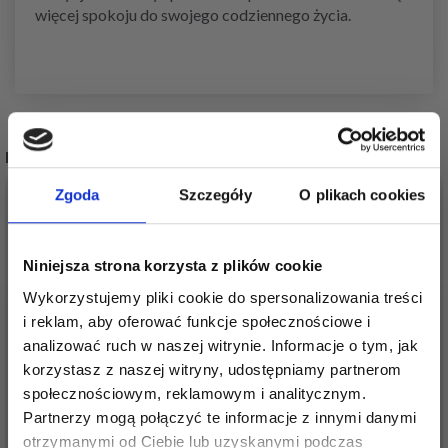
więcej spokoju do swojego codziennego życia.
POPULARNE ALTERNATYWY
Zgoda
Szczegóły
O plikach cookies
20%
Promocja
20%
Promocja
Niniejsza strona korzysta z plików cookie
Wykorzystujemy pliki cookie do spersonalizowania treści
i reklam, aby oferować funkcje społecznościowe i
analizować ruch w naszej witrynie. Informacje o tym, jak
korzystasz z naszej witryny, udostępniamy partnerom
społecznościowym, reklamowym i analitycznym.
Partnerzy mogą połączyć te informacje z innymi danymi
ZESTAW DO HAFTU
ZESTAW DO HAFTU
otrzymanymi od Ciebie lub uzyskanymi podczas