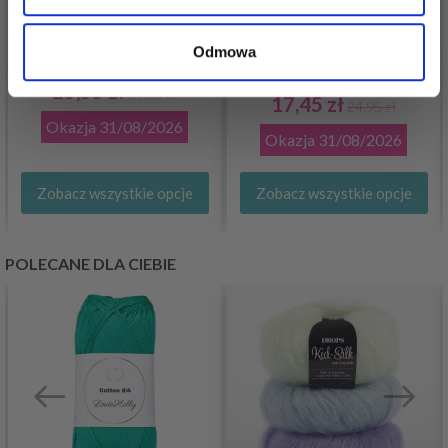
GO HANDMADE SOFT
Odmowa
VIKING ALPACA BRIS
BAMBOO "DOUBLE"
25,55 zł
39,30 zł
17,45 zł
24,95 zł
Okazja
31/08/2026
Okazja
31/08/2026
Zobacz wszystkie opcje
Zobacz wszystkie opcje
POLECANE DLA CIEBIE