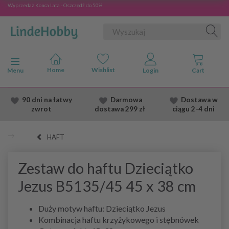
Wyprzedaż Konca Lata - Oszczędź do 50%
Przełącz nawigację
Menu
90 dni na łatwy
Darmowa
Dostawa
w
zwrot
dostawa
299 zł
ciągu 2
-4 dni
HAFT
Zestaw do haftu Dzieciątko
Jezus B5135/45 45 x 38 cm
Duży motyw haftu: Dzieciątko Jezus
Kombinacja haftu krzyżykowego i stębnówek