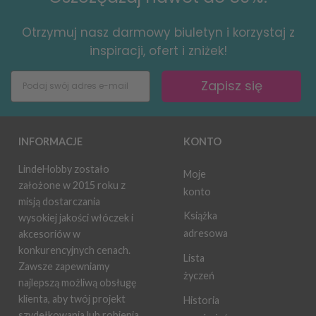
Otrzymuj nasz darmowy biuletyn i korzystaj z
inspiracji, ofert i zniżek!
Zapisz się
INFORMACJE
KONTO
LindeHobby zostało
Moje
założone w 2015 roku z
konto
misją dostarczania
Książka
wysokiej jakości włóczek i
adresowa
akcesoriów w
konkurencyjnych cenach.
Lista
Zawsze zapewniamy
życzeń
najlepszą możliwą obsługę
klienta, aby twój projekt
Historia
szydełkowania lub robienia