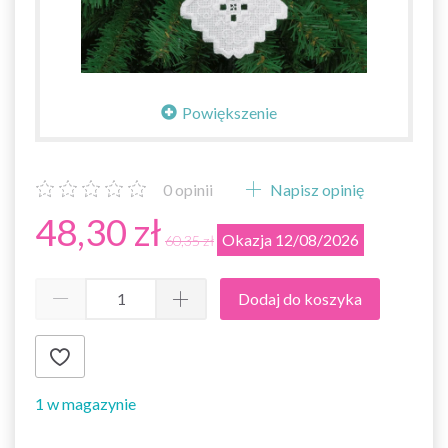
Powiększenie
0
opinii
Napisz opinię
48,30 zł
Okazja 12/08/2026
60,35 zł
Dodaj do koszyka
1 w magazynie