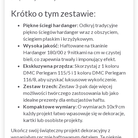
Krótko o tym zestawie:
Piękne ściegi hardanger:
Odkryj tradycyjne
piękno ściegów hardanger wraz z obszyciem,
ściegiem płaskim i krzyżykowym.
Wysoka jakość:
Haftowane na tkaninie
Hardanger 180/00 z 9 nitkami na cm w czystej
bieli, co zapewnia trwały i imponujący efekt.
Ekskluzywna przędza:
Skorzystaj z 1 koloru
DMC Perlegarn 115/5 i 1 koloru DMC Perlegarn
116/8, aby uzyskać luksusowe wykończenie.
Zestaw trzech:
Zestaw 3-pak daje więcej
możliwości twórczego zastosowania lub jako
idealne prezenty dla entuzjastów haftu.
Kompaktowe wymiary:
O wymiarach 10x9 cm
każdy projekt łatwo wpasowuje się w dekoracje,
kartki lub osobiste projekty.
Ukończ swój świąteczny projekt dekoracyjny z
wspaniałym ręcznie haftowanym detalem. Te pięknie