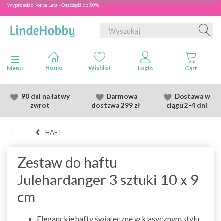
Wyprzedaż Konca Lata - Oszczędź do 50%
Przełącz nawigację
Menu
90 dni na łatwy
Darmowa
Dostawa
w
zwrot
dostawa
299 zł
ciągu 2
-4 dni
HAFT
Zestaw do haftu
Julehardanger 3 sztuki 10 x 9
cm
Eleganckie hafty świąteczne w klasycznym stylu