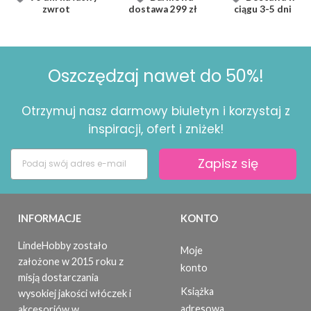
zwrot
dostawa
299 zł
ciągu
3-5 dni
Oszczędzaj nawet do 50%!
Otrzymuj nasz darmowy biuletyn i korzystaj z
inspiracji, ofert i zniżek!
Zapisz się
INFORMACJE
KONTO
LindeHobby zostało
Moje
założone w 2015 roku z
konto
misją dostarczania
Książka
wysokiej jakości włóczek i
adresowa
akcesoriów w