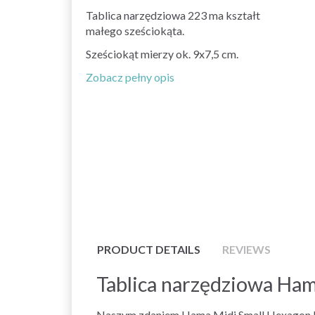
Tablica narzędziowa 223 ma kształt
małego sześciokąta.
Sześciokąt mierzy ok. 9x7,5 cm.
Zobacz pełny opis
PRODUCT DETAILS
REVIEWS
Tablica narzędziowa Ham
Naszym zdaniem Hama Midi Small Hexagon Pe