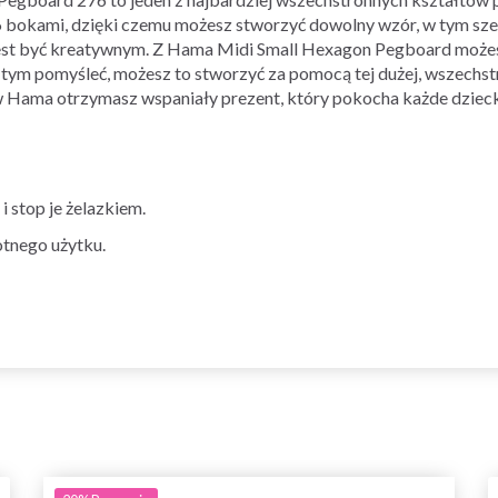
6 bokami, dzięki czemu możesz stworzyć dowolny wzór, w tym sześ
 jest być kreatywnym. Z Hama Midi Small Hexagon Pegboard możesz
 o tym pomyśleć, możesz to stworzyć za pomocą tej dużej, wszechst
 Hama otrzymasz wspaniały prezent, który pokocha każde dziec
i stop je żelazkiem.
rotnego użytku.