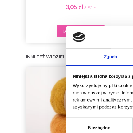
3,05 zł
3,80 zł
Dodaj do koszyka
INNI TEŻ WIDZIELI
Zgoda
Niniejsza strona korzysta z
Wykorzystujemy pliki cookie 
ruch w naszej witrynie. Inf
reklamowym i analitycznym. 
uzyskanymi podczas korzysta
Wybór
Niezbędne
zgody