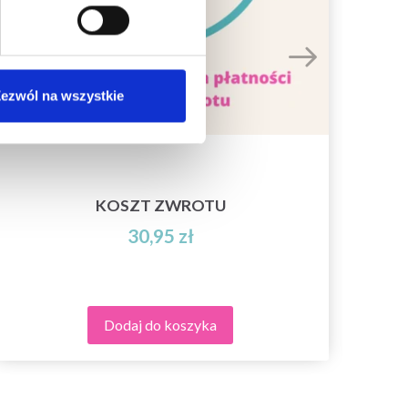
ezwól na wszystkie
KOSZT ZWROTU
D
30,95 zł
Dodaj do koszyka