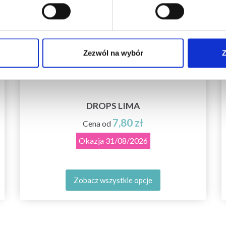
Zezwól na wybór
Z
DROPS LIMA
7,80 zł
Cena od
Okazja
31/08/2026
Zobacz wszystkie opcje