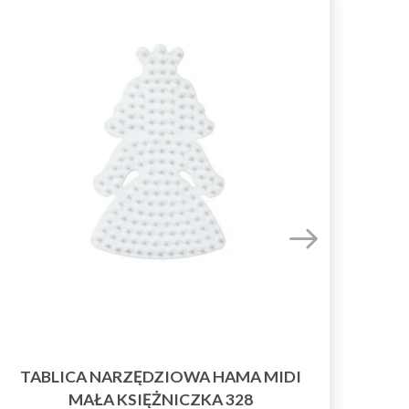
20%
Pr
TABLICA NARZĘDZIOWA HAMA MIDI
TA
MAŁA KSIĘŻNICZKA 328