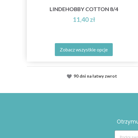
ND
LINDEHOBBY COTTON 8/4
11,40 zł
Zobacz wszystkie opcje
90 dni na łatwy zwrot
Otrzymuj