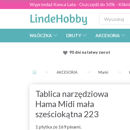
Wyprzedaż Konca Lata - Oszczędź do 50% - Kliknij
WŁÓCZKA
DRUTY
AKCESORIA
90 dni na łatwy zwrot
AKCESORIA
Marki
Tablica narzędziowa
Hama Midi mała
sześciokątna 223
1 płytka ze 169 pinami.