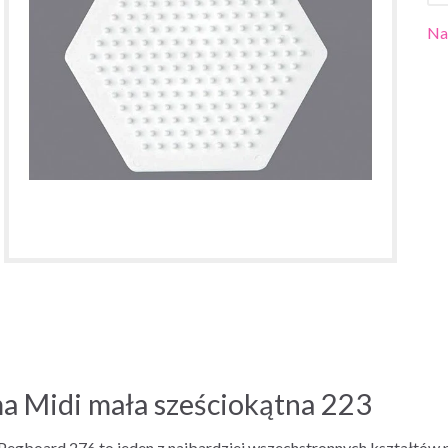
Na
a Midi mała sześciokątna 223
gboard 276 to jeden z najbardziej wszechstronnych kształtów