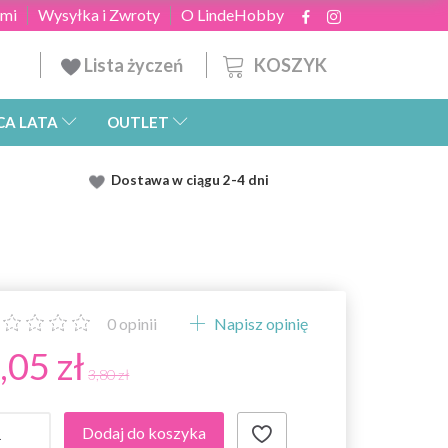
ami
Wysyłka i Zwroty
O LindeHobby
KOSZYK
Lista życzeń
CA LATA
OUTLET
Dostawa
w ciągu 2
-4 dni
0
opinii
Napisz opinię
,05 zł
3,80 zł
Dodaj do koszyka