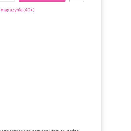
 magazynie (40+)
 pegboardów, za pomocą których można