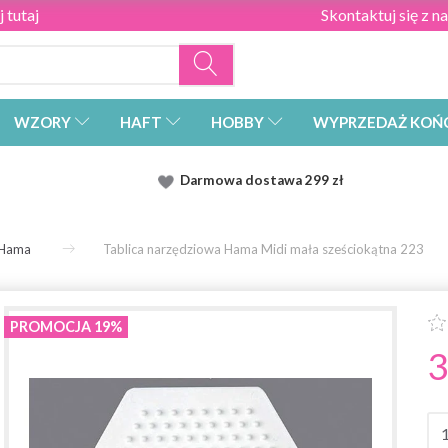
 tutaj
Skontaktuj się z n
WZORY
HAFT
HOBBY
WYPRZEDAŻ KOŃ
Darmowa dostawa
299 zł
Hama
Tablica narzędziowa Hama Midi mała sześciokątna 223
PROMOCJA 19%
3