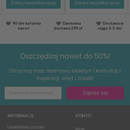
Zobacz wszystkie opcje
Zobacz wszystkie opcje
90 dni na łatwy
Darmowa
Dostawa
w
zwrot
dostawa
299 zł
ciągu
3-5 dni
Oszczędzaj nawet do 50%!
Otrzymuj nasz darmowy biuletyn i korzystaj z
inspiracji, ofert i zniżek!
Zapisz się
INFORMACJE
KONTO
LindeHobby zostało
Moje