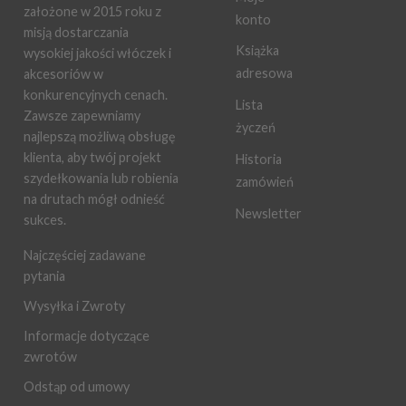
założone w 2015 roku z
konto
misją dostarczania
Książka
wysokiej jakości włóczek i
adresowa
akcesoriów w
konkurencyjnych cenach.
Lista
Zawsze zapewniamy
życzeń
najlepszą możliwą obsługę
klienta, aby twój projekt
Historia
szydełkowania lub robienia
zamówień
na drutach mógł odnieść
Newsletter
sukces.
Najczęściej zadawane
pytania
Wysyłka i Zwroty
Informacje dotyczące
zwrotów
Odstąp od umowy