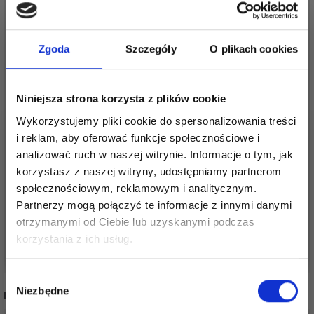
Zgoda
Szczegóły
O plikach cookies
Niniejsza strona korzysta z plików cookie
Wykorzystujemy pliki cookie do spersonalizowania treści
i reklam, aby oferować funkcje społecznościowe i
KORALIKI HAMA MIDI
KORALIKI HAMA MIDI,
analizować ruch w naszej witrynie. Informacje o tym, jak
korzystasz z naszej witryny, udostępniamy partnerom
W PASKI, 3000 SZT
MIX, 1000 SZT
społecznościowym, reklamowym i analitycznym.
17,95 zł
8,99 zł
Partnerzy mogą połączyć te informacje z innymi danymi
otrzymanymi od Ciebie lub uzyskanymi podczas
Oszczędź nawet do 50%
korzystania z ich usług.
Zobacz wszystkie opcje
Zobacz wszystkie opcje
Stań się częścią naszej społeczności
Wybór
miłośników włóczek i uzyskaj wyłączny
Niezbędne
zgody
INNI TEŻ WIDZIELI
dostęp do inspirujących wzorów na druty i