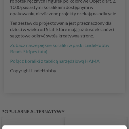
robótek ręcznych i figurek po kolorowe Objet d'art. Z
1000 pasiastymi koralikami dostępnymi w
opakowaniu, niezliczone projekty czekają na odkrycie.
Ten zestaw do projektowania jest przeznaczony dla
dzieci w wieku od 5 lat, które mają już dość ekranów i
są gotowe odkryć swoją kreatywną stronę.
Zobacz nasze piękne koraliki w paski LindeHobby
Beads Stripes tutaj
Połącz koraliki z tablicą narzędziową HAMA
Copyright LindeHobby
POPULARNE ALTERNATYWY