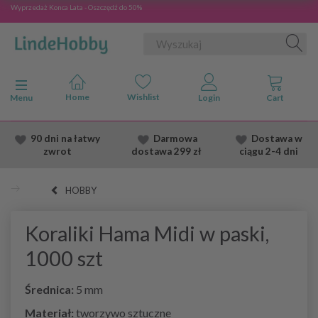
Wyprzedaż Konca Lata - Oszczędź do 50%
Przełącz nawigację
Menu
90 dni na łatwy
Darmowa
Dostawa
w
zwrot
dostawa
299 zł
ciągu 2
-4 dni
HOBBY
Koraliki Hama Midi w paski,
1000 szt
Średnica:
5 mm
Materiał:
tworzywo sztuczne