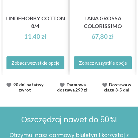
LINDEHOBBY COTTON
LANA GROSSA
8/4
COLORISSIMO
11,40 zł
67,80 zł
Zobacz wszystkie opcje
Zobacz wszystkie opcje
90 dni na łatwy
Darmowa
Dostawa
w
zwrot
dostawa
299 zł
ciągu
3-5 dni
Oszczędzaj nawet do 50%!
Otrzymuj nasz darmowy biuletyn i korzystaj z