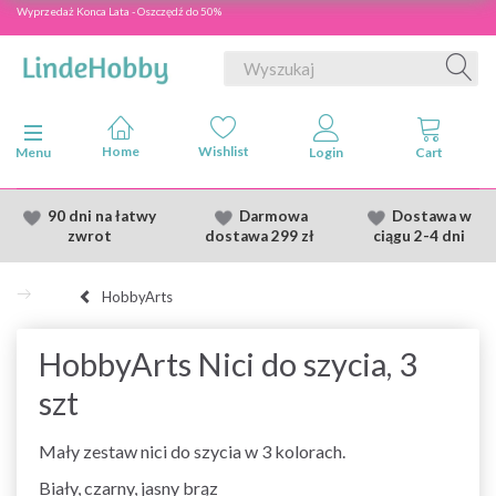
Wyprzedaż Konca Lata - Oszczędź do 50%
Przełącz nawigację
Menu
90 dni na łatwy
Darmowa
Dostawa
w
zwrot
dostawa
299 zł
ciągu 2
-4 dni
HobbyArts
HobbyArts Nici do szycia, 3
szt
Mały zestaw nici do szycia w 3 kolorach.
Biały, czarny, jasny brąz