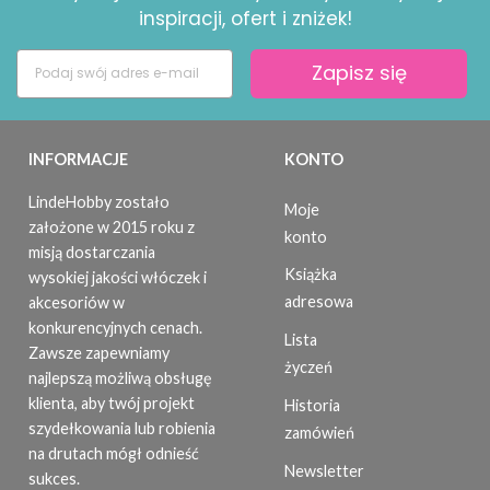
inspiracji, ofert i zniżek!
Zapisz się
INFORMACJE
KONTO
LindeHobby zostało
Moje
założone w 2015 roku z
konto
misją dostarczania
Książka
wysokiej jakości włóczek i
adresowa
akcesoriów w
konkurencyjnych cenach.
Lista
Zawsze zapewniamy
życzeń
najlepszą możliwą obsługę
klienta, aby twój projekt
Historia
szydełkowania lub robienia
zamówień
na drutach mógł odnieść
Newsletter
sukces.