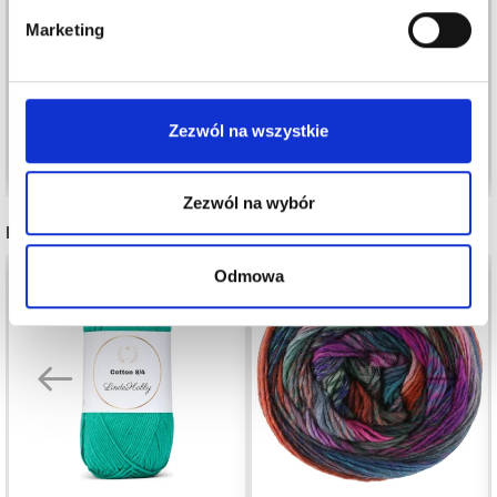
DROPS BABY MERINO
EXTRA FINE
Marketing
15,30 zł
Cena od
15,30 zł
Zezwól na wszystkie
Zobacz wszystkie opcje
Zobacz wszystkie opcje
Zezwól na wybór
POLECANE DLA CIEBIE
Odmowa