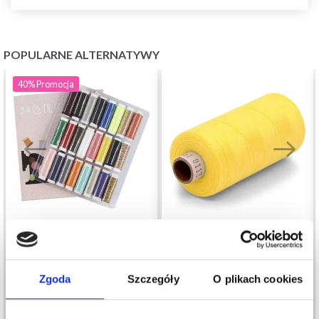
POPULARNE ALTERNATYWY
40%
Promocja
NICI DO SZYCIA, 24
AMANN ASPO NICI
KOLORY
Zgoda
Szczegóły
O plikach cookies
POLIESTROWE 1000M
59,35 zł
98,90 zł
9,70 zł