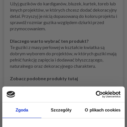
Użyj guzików do kardiganów, bluzek, kurtek, toreb lub
innych projektów, w których chcesz dodać dekoracyjny
detal. Przyszyj je nicią dopasowaną do koloru projektu i
sprawdź rozmiar guzika względem dziurki przed
przymocowaniem.
Dlaczego warto wybrać ten produkt?
Te guziki z masy perłowej w kształcie kwiatka są
dobrym wyborem do projektów, w których guziki mają
pełnić funkcję zapięcia i dodawać błyszczącego,
naturalnego oraz dekoracyjnego charakteru.
Zobacz podobne produkty tutaj
Zobacz wszystkie akcesoria HobbyArts tutaj
Zobacz wszystkie guziki tutaj
Zobacz wszystkie guziki z masy perłowej tutaj
Zobacz wszystko do wykończenia projektu tutaj
Zgoda
Szczegóły
O plikach cookies