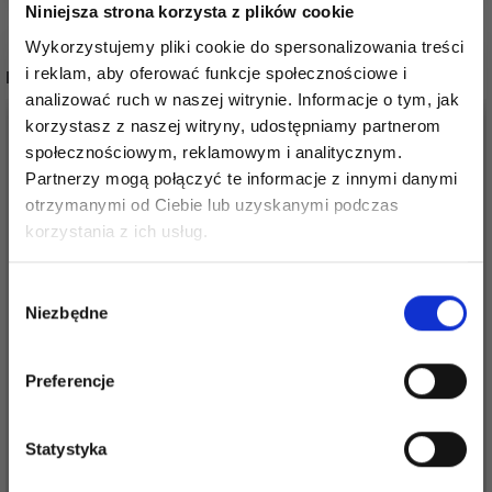
Niniejsza strona korzysta z plików cookie
Wykorzystujemy pliki cookie do spersonalizowania treści
i reklam, aby oferować funkcje społecznościowe i
POPULARNE ALTERNATYWY
analizować ruch w naszej witrynie. Informacje o tym, jak
50%
Promocja
50%
Promocja
korzystasz z naszej witryny, udostępniamy partnerom
społecznościowym, reklamowym i analitycznym.
Partnerzy mogą połączyć te informacje z innymi danymi
otrzymanymi od Ciebie lub uzyskanymi podczas
Oszczędź nawet do 50%
korzystania z ich usług.
Stań się częścią naszej społeczności
Wybór
miłośników włóczek i uzyskaj wyłączny
Niezbędne
zgody
dostęp do inspirujących wzorów na druty i
specjalnych ofert!
HOBBYARTS GUZIKI Z
HOBBYARTS GUZIKI Z
Preferencje
MASY PERŁOWEJ,
MASY PERŁOWEJ
KWIATEK, 15 MM, 10
OKRĄGŁE, 15 MM, 10
Statystyka
SZT
SZT
9,65 zł
6,45 zł
19,30 zł
12,90 zł
Tak, zapisz mnie!