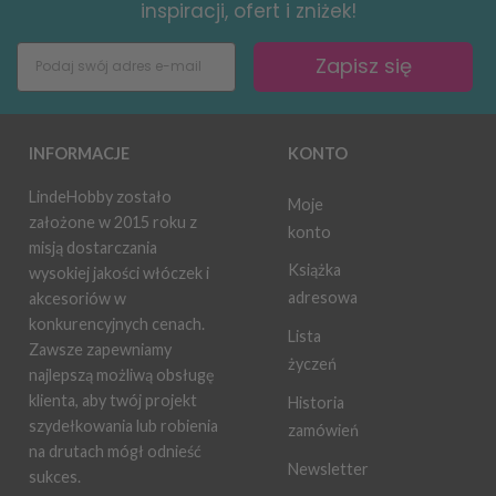
inspiracji, ofert i zniżek!
Zapisz się
INFORMACJE
KONTO
LindeHobby zostało
Moje
założone w 2015 roku z
konto
misją dostarczania
Książka
wysokiej jakości włóczek i
adresowa
akcesoriów w
konkurencyjnych cenach.
Lista
Zawsze zapewniamy
życzeń
najlepszą możliwą obsługę
klienta, aby twój projekt
Historia
szydełkowania lub robienia
zamówień
na drutach mógł odnieść
Newsletter
sukces.