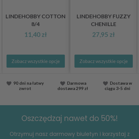
LINDEHOBBY COTTON
LINDEHOBBY FUZZY
8/4
CHENILLE
11,40 zł
27,95 zł
Zobacz wszystkie opcje
Zobacz wszystkie opcje
90 dni na łatwy
Darmowa
Dostawa
w
zwrot
dostawa
299 zł
ciągu
3-5 dni
Oszczędzaj nawet do 50%!
Otrzymuj nasz darmowy biuletyn i korzystaj z