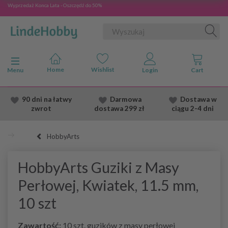
Wyprzedaż Konca Lata - Oszczędź do 50%
Przełącz nawigację
Menu
90 dni na łatwy
Darmowa
Dostawa
w
zwrot
dostawa
299 zł
ciągu 2
-4 dni
HobbyArts
HobbyArts Guziki z Masy
Perłowej, Kwiatek, 11.5 mm,
10 szt
Zawartość:
10 szt. guzików z masy perłowej