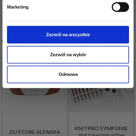
Okazja
31/08/2026
Okazja
31/08/2026
Marketing
Nie, dziękuję
Dodaj do koszyka
Dodaj do koszyka
Zezwól na wszystkie
INNI TEŻ WIDZIELI
Zezwól na wybór
Odmowa
KNITPRO SYMFONIE
DU STORE ALPAKKA
ZESTAW DRUTÓW