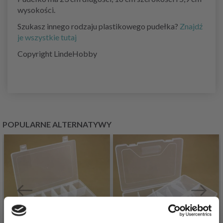
wysokości.
Szukasz innego rodzaju plastikowego pudełka?
Znajdź
je wszystkie tutaj
Copyright LindeHobby
POPULARNE ALTERNATYWY