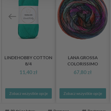
LINDEHOBBY COTTON
LANA GROSSA
8/4
COLORISSIMO
11,40 zł
67,80 zł
Zobacz wszystkie opcje
Zobacz wszystkie opcje
90 dni na łatwy
Darmowa
Dostawa
w