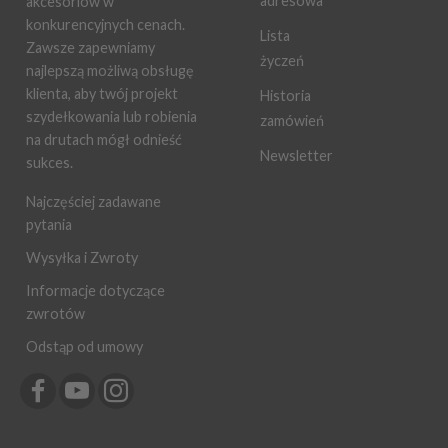
adresowa
akcesoriów w
konkurencyjnych cenach.
Lista
Zawsze zapewniamy
życzeń
najlepszą możliwą obsługę
klienta, aby twój projekt
Historia
szydełkowania lub robienia
zamówień
na drutach mógł odnieść
Newsletter
sukces.
Najczęściej zadawane
pytania
Wysyłka i Zwroty
Informacje dotyczące
zwrotów
Odstąp od umowy