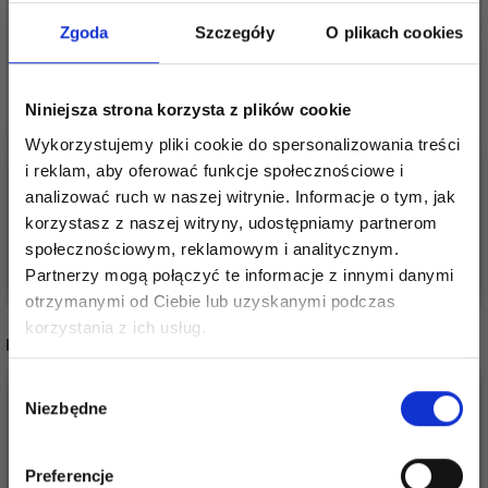
Zgoda
Szczegóły
O plikach cookies
HOBBYARTS
HOBBYARTS PUDEŁKO
Niniejsza strona korzysta z plików cookie
PLASTIKOWE
PLASTIKOWE Z
Wykorzystujemy pliki cookie do spersonalizowania treści
PUDEŁKO Z
POKRYWKĄ,
i reklam, aby oferować funkcje społecznościowe i
POKRYWKĄ,
PRZEZROCZYSTE,
48,35 zł
64,45 zł
analizować ruch w naszej witrynie. Informacje o tym, jak
PRZEZROCZYSTE,
23X16 CM, 8
korzystasz z naszej witryny, udostępniamy partnerom
27,3X18,4 CM, 13
PRZEGRÓDEK
społecznościowym, reklamowym i analitycznym.
KOMÓR
Dodaj do koszyka
Dodaj do koszyka
Partnerzy mogą połączyć te informacje z innymi danymi
otrzymanymi od Ciebie lub uzyskanymi podczas
Oszczędź nawet do 50%
korzystania z ich usług.
INNI TEŻ WIDZIELI
Stań się częścią naszej społeczności
Wybór
20%
Promocja
20%
Promocja
miłośników włóczek i uzyskaj wyłączny
Niezbędne
zgody
dostęp do inspirujących wzorów na druty i
specjalnych ofert!
Preferencje