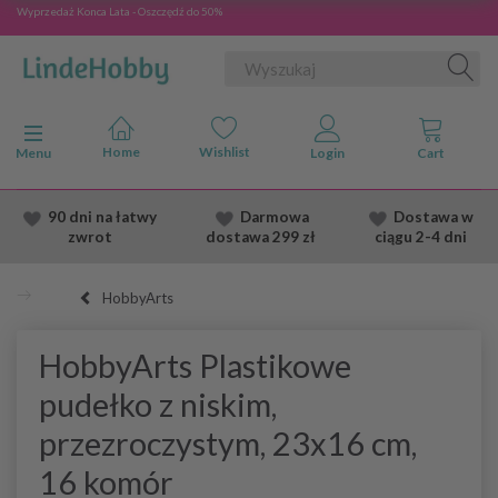
Wyprzedaż Konca Lata - Oszczędź do 50%
Przełącz nawigację
Menu
90 dni na łatwy
Darmowa
Dostawa
w
zwrot
dostawa
299 zł
ciągu 2
-4 dni
HobbyArts
HobbyArts Plastikowe
pudełko z niskim,
przezroczystym, 23x16 cm,
16 komór