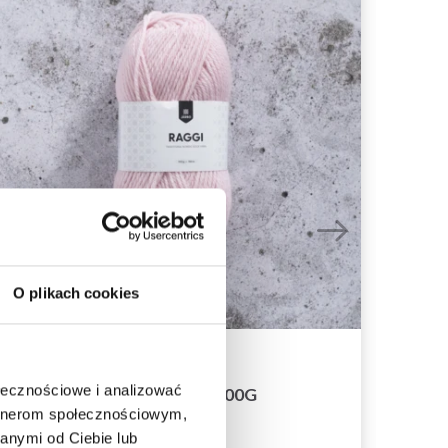
O plikach cookies
ołecznościowe i analizować
JÄRBO RAGGI 100G
artnerom społecznościowym,
38,05 zł
anymi od Ciebie lub