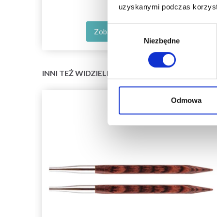
uzyskanymi podczas korzysta
Wybór
Zobacz wszystkie opcje
Niezbędne
zgody
INNI TEŻ WIDZIELI
Odmowa