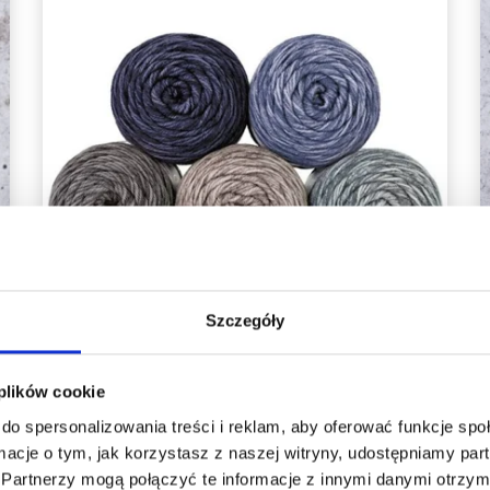
Szczegóły
 plików cookie
do spersonalizowania treści i reklam, aby oferować funkcje sp
JÄRBO YLLE
ormacje o tym, jak korzystasz z naszej witryny, udostępniamy p
36,90 zł
Partnerzy mogą połączyć te informacje z innymi danymi otrzym