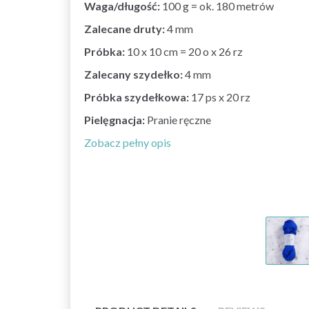
Waga/długość:
100 g = ok. 180 metrów
Zalecane druty:
4 mm
Próbka:
10 x 10 cm = 20 o x 26 rz
Zalecany szydełko:
4 mm
Próbka szydełkowa:
17 ps x 20 rz
Pielęgnacja:
Pranie ręczne
Zobacz pełny opis