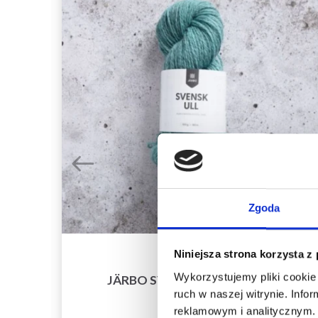
Zgoda
Niniejsza strona korzysta z
Wykorzystujemy pliki cookie 
JÄRBO SVENSK ULL 3TR 100G
ruch w naszej witrynie. Inf
38,35 zł
reklamowym i analitycznym. 