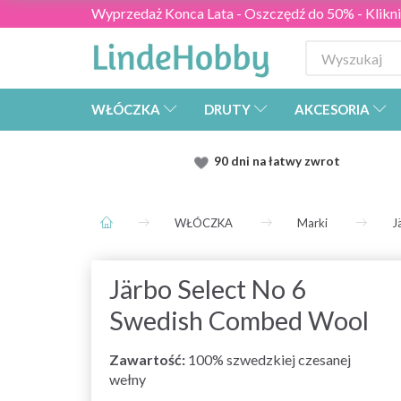
Wyprzedaż Konca Lata - Oszczędź do 50% - Kliknij
WŁÓCZKA
DRUTY
AKCESORIA
90 dni na łatwy zwrot
WŁÓCZKA
Marki
J
Järbo Select No 6
Swedish Combed Wool
Zawartość:
100% szwedzkiej czesanej
wełny