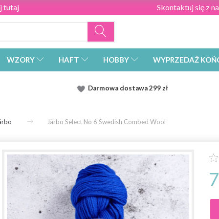
 tutaj
Skontaktuj się z n
WZORY
HAFT
HOBBY
WYPRZEDAŻ KOŃ
Darmowa dostawa
299 zł
ärbo
Järbo Select No 6 Swedish Combed Wool
7