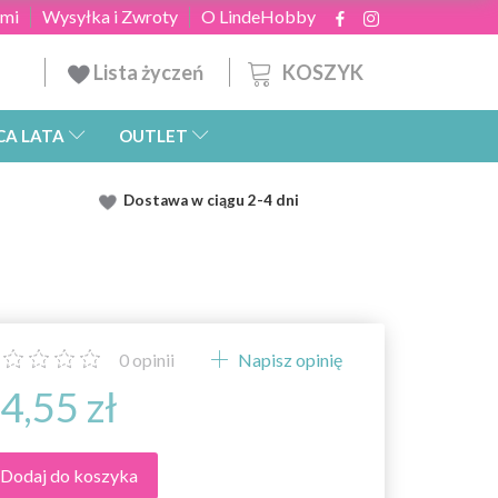
ami
Wysyłka i Zwroty
O LindeHobby
KOSZYK
Lista życzeń
CA LATA
OUTLET
Dostawa
w ciągu 2
-4 dni
0
opinii
Napisz opinię
4,55 zł
Dodaj do koszyka