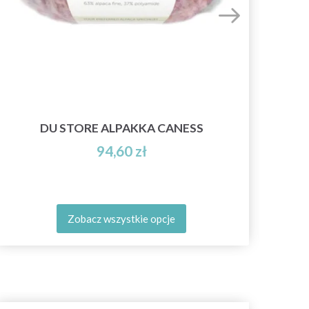
DU STORE ALPAKKA CANESS
JÄ
94,60 zł
Zobacz wszystkie opcje