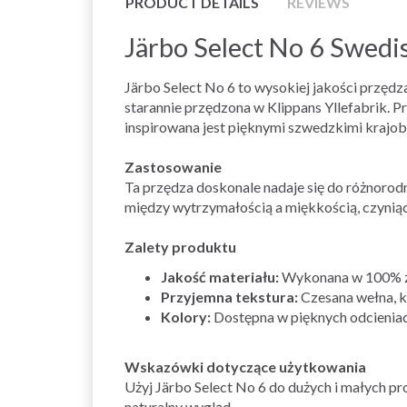
PRODUCT DETAILS
REVIEWS
Järbo Select No 6 Swed
Järbo Select No 6 to wysokiej jakości przęd
starannie przędzona w Klippans Yllefabrik. P
inspirowana jest pięknymi szwedzkimi krajob
Zastosowanie
Ta przędza doskonale nadaje się do różnoro
między wytrzymałością a miękkością, czyniąc
Zalety produktu
Jakość materiału:
Wykonana w 100% ze
Przyjemna tekstura:
Czesana wełna, kt
Kolory:
Dostępna w pięknych odcieniac
Wskazówki dotyczące użytkowania
Użyj Järbo Select No 6 do dużych i małych p
naturalny wygląd.