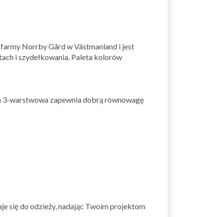
z farmy Norrby Gård w Västmanland i jest
utach i szydełkowania. Paleta kolorów
kcja 3-warstwowa zapewnia dobrą równowagę
aje się do odzieży, nadając Twoim projektom