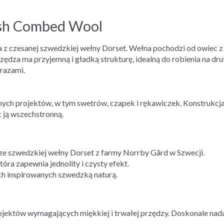
ish Combed Wool
za z czesanej szwedzkiej wełny Dorset. Wełna pochodzi od owiec 
rzędza ma przyjemną i gładką strukturę, idealną do robienia na dr
razami.
dnych projektów, w tym swetrów, czapek i rękawiczek. Konstru
 ją wszechstronną.
 szwedzkiej wełny Dorset z farmy Norrby Gård w Szwecji.
óra zapewnia jednolity i czysty efekt.
h inspirowanych szwedzką naturą.
rojektów wymagających miękkiej i trwałej przędzy. Doskonale nad