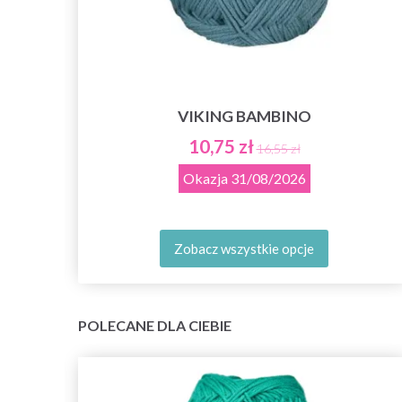
VIKING BAMBINO
D
10,75 zł
16,55 zł
Okazja
31/08/2026
Zobacz wszystkie opcje
POLECANE DLA CIEBIE