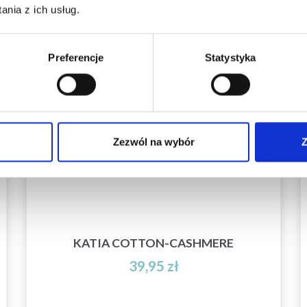
inspirujących wzorów na druty i specjalnych
nia z ich usług.
ofert!
Preferencje
Statystyka
Tak, zapisz mnie!
Zezwól na wybór
Z
Nie, dziękuję
KATIA COTTON-CASHMERE
39,95 zł