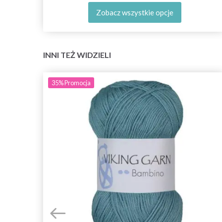
Zobacz wszystkie opcje
INNI TEŻ WIDZIELI
35%
Promocja