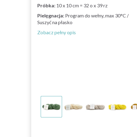
Próbka:
10 x 10 cm = 32 o x 39 rz
Pielęgnacja:
Program do wełny, max 30°C /
Suszyć na płasko
Zobacz pełny opis