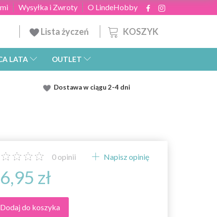
ami
Wysyłka i Zwroty
O LindeHobby
KOSZYK
Lista życzeń
CA LATA
OUTLET
Dostawa
w ciągu 2
-4 dni
0
opinii
Napisz opinię
6,95 zł
Dodaj do koszyka