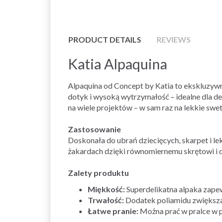
PRODUCT DETAILS
REVIEWS
Katia Alpaquina
Alpaquina od Concept by Katia to ekskluzywn
dotyk i wysoką wytrzymałość – idealne dla d
na wiele projektów – w sam raz na lekkie swet
Zastosowanie
Doskonała do ubrań dziecięcych, skarpet i le
żakardach dzięki równomiernemu skrętowi i 
Zalety produktu
Miękkość:
Superdelikatna alpaka zape
Trwałość:
Dodatek poliamidu zwiększa
Łatwe pranie:
Można prać w pralce w 