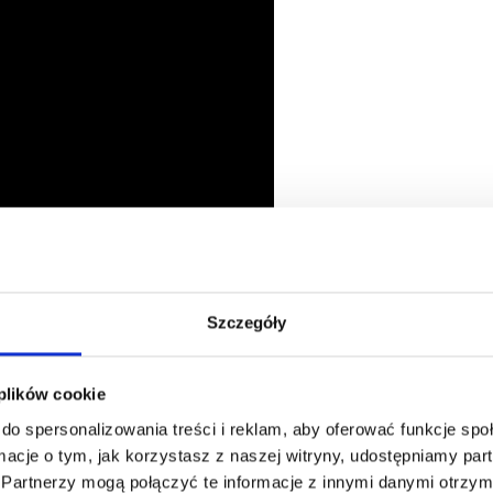
Szczegóły
Oszczędź nawet do 50%
 plików cookie
do spersonalizowania treści i reklam, aby oferować funkcje sp
Stań się częścią naszej społeczności miłośników
ormacje o tym, jak korzystasz z naszej witryny, udostępniamy p
włóczek i uzyskaj wyłączny dostęp do
Partnerzy mogą połączyć te informacje z innymi danymi otrzym