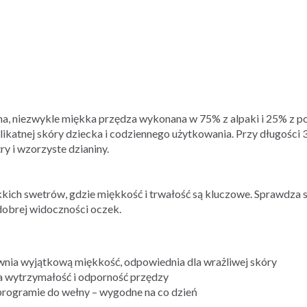
a, niezwykle miękka przędza wykonana w 75% z alpaki i 25% z po
elikatnej skóry dziecka i codziennego użytkowania. Przy długości
ry i wzorzyste dzianiny.
kkich swetrów, gdzie miękkość i trwałość są kluczowe. Sprawdza s
dobrej widoczności oczek.
wnia wyjątkową miękkość, odpowiednia dla wrażliwej skóry
 wytrzymałość i odporność przędzy
programie do wełny – wygodne na co dzień