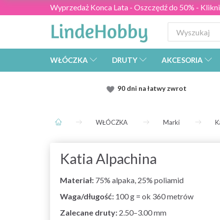
Wyprzedaż Konca Lata - Oszczędź do 50% - Kliknij
WŁÓCZKA
DRUTY
AKCESORIA
90 dni na łatwy zwrot
WŁÓCZKA
Marki
K
Katia Alpachina
Materiał:
75% alpaka, 25% poliamid
Waga/długość:
100 g = ok 360 metrów
Zalecane druty:
2.50–3.00 mm