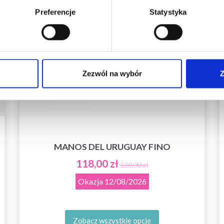
Preferencje
Statystyka
Tak, zapisz mnie!
Zezwól na wybór
Z
Nie, dziękuję
MANOS DEL URUGUAY FINO
118,00 zł
138,00 zł
Okazja
12/08/2026
Zobacz wszystkie opcje