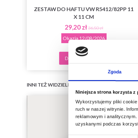
 9 X
ZESTAW DO HAFTU VW R5412/82PP 11
X 11 CM
29,20 zł
36,50 zł
Okazja
12/08/2026
Dodaj do koszyka
Zgoda
INNI TEŻ WIDZIELI
Niniejsza strona korzysta z
Wykorzystujemy pliki cookie 
ruch w naszej witrynie. Inf
reklamowym i analitycznym. 
uzyskanymi podczas korzysta