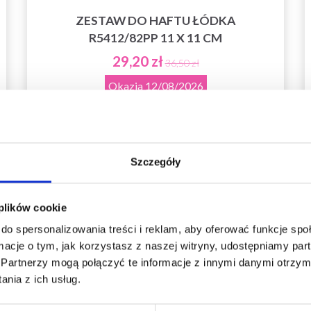
ZESTAW DO HAFTU ŁÓDKA
R5412/82PP 11 X 11 CM
29,20 zł
36,50 zł
Okazja
12/08/2026
Dodaj do koszyka
Szczegóły
Oszczędź nawet do 50%
 plików cookie
do spersonalizowania treści i reklam, aby oferować funkcje sp
14%
Promocja
Stań się częścią naszej społeczności miłośników
ormacje o tym, jak korzystasz z naszej witryny, udostępniamy p
włóczek i uzyskaj wyłączny dostęp do
Partnerzy mogą połączyć te informacje z innymi danymi otrzym
inspirujących wzorów na druty i specjalnych
nia z ich usług.
ofert!