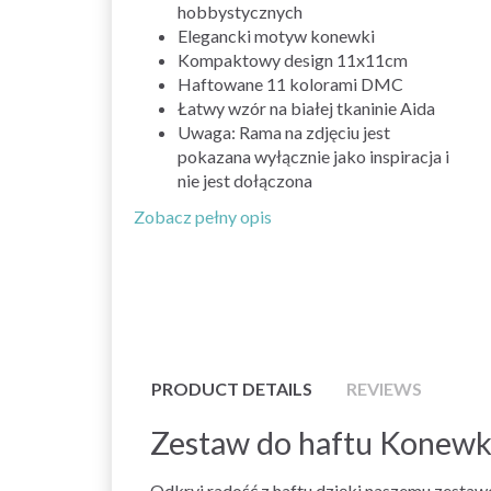
hobbystycznych
Elegancki motyw konewki
Kompaktowy design 11x11cm
Haftowane 11 kolorami DMC
Łatwy wzór na białej tkaninie Aida
Uwaga: Rama na zdjęciu jest
pokazana wyłącznie jako inspiracja i
nie jest dołączona
Zobacz pełny opis
PRODUCT DETAILS
REVIEWS
Zestaw do haftu Konew
Odkryj radość z haftu dzięki naszemu zesta