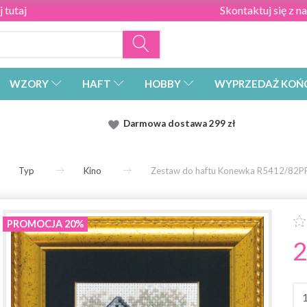
 tutaj
Skontaktuj się z n
WZORY
HAFT
HOBBY
WYPRZEDAŻ KOŃ
Darmowa dostawa
299 zł
Typ
Kino
Zestaw do haftu Konewka R5412/82PP
PROMOCJA 20%
2