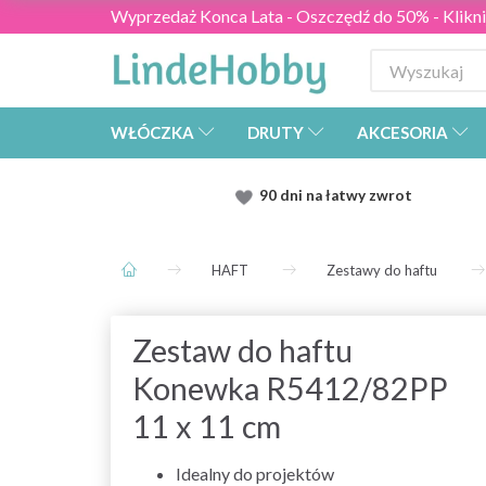
Wyprzedaż Konca Lata - Oszczędź do 50% - Kliknij
WŁÓCZKA
DRUTY
AKCESORIA
90 dni na łatwy zwrot
HAFT
Zestawy do haftu
Zestaw do haftu
Konewka R5412/82PP
11 x 11 cm
Idealny do projektów