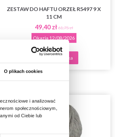
ZESTAW DO HAFTU ORZEŁ R5497 9 X
ZES
11 CM
49,40 zł
61,75 zł
Okazja
12/08/2026
Dodaj do koszyka
O plikach cookies
ołecznościowe i analizować
35%
Promocja
35%
Pr
artnerom społecznościowym,
anymi od Ciebie lub