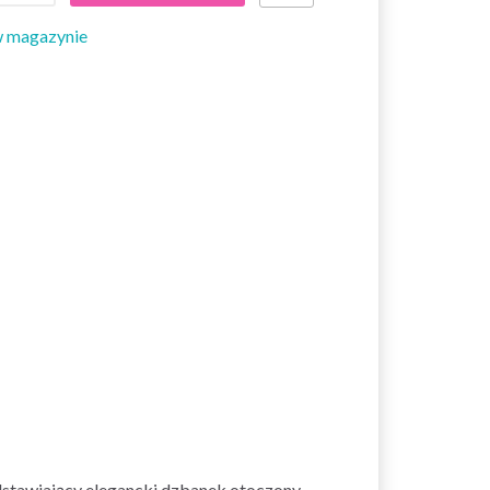
w magazynie
dstawiający elegancki dzbanek otoczony