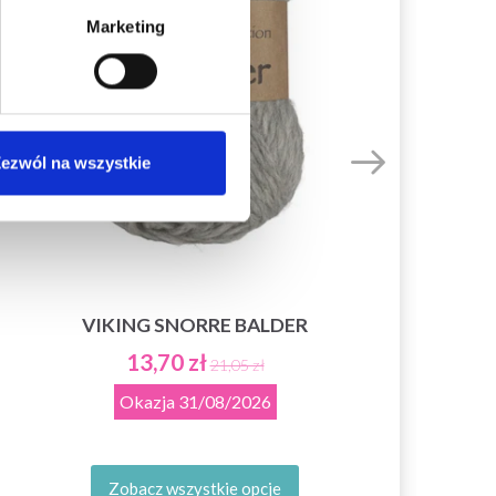
Marketing
ezwól na wszystkie
VIKING SNORRE BALDER
13,70 zł
21,05 zł
Okazja
31/08/2026
Zobacz wszystkie opcje