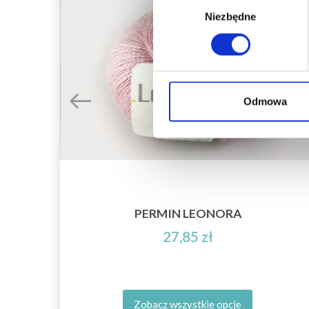
Wybór
Niezbędne
zgody
Odmowa
PERMIN LEONORA
27,85 zł
Zobacz wszystkie opcje