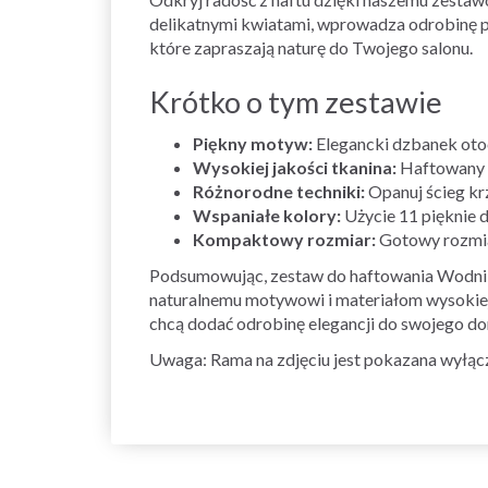
delikatnymi kwiatami, wprowadza odrobinę 
które zapraszają naturę do Twojego salonu.
Krótko o tym zestawie
Piękny motyw:
Elegancki dzbanek otoc
Wysokiej jakości tkanina:
Haftowany n
Różnorodne techniki:
Opanuj ścieg krz
Wspaniałe kolory:
Użycie 11 pięknie
Kompaktowy rozmiar:
Gotowy rozmiar
Podsumowując, zestaw do haftowania Wodnik
naturalnemu motywowi i materiałom wysokiej j
chcą dodać odrobinę elegancji do swojego dom
Uwaga: Rama na zdjęciu jest pokazana wyłączni