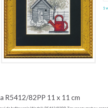
1 
ka R5412/82PP 11 x 11 cm
wowi do haftowania Wodnik R5412/82PP. Ten uroczy motyw, prze