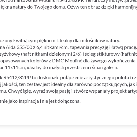
piękna natury do Twojego domu. Ożyw ten obraz dzięki harmonij
zony kwitnącym pięknem, idealny dla miłośników natury.
a Aida 355/00 z 6,4 nitkami/cm, zapewnia precyzję i łatwą pracę.
yżykowy (haft nitkami dzielonymi 2/6) i ścieg stikturowy (haft ni
 dopasowanych kolorów z DMC Mouliné dla żywego wykończenia.
 11x11cm, idealny do małych przestrzeni i ścian galerii.
 R5412/82PP to doskonałe połączenie artystycznego polotu i rz
akości, ten zestaw jest idealny dla zarówno początkujących, jak
u. Chwyć igłę, wyraź swoją pasję i stwórz wspaniały projekt art
e jako inspiracja i nie jest dołączona.