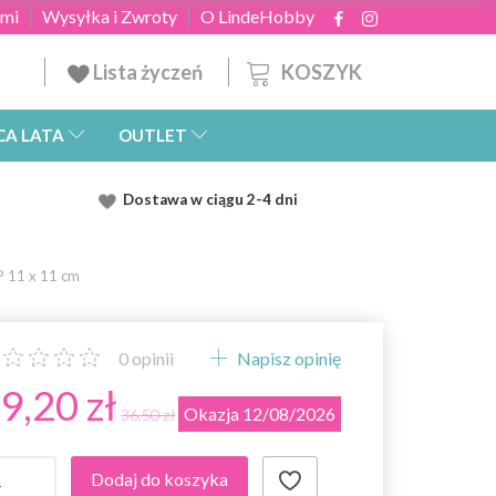
ami
Wysyłka i Zwroty
O LindeHobby
KOSZYK
Lista życzeń
CA LATA
OUTLET
Dostawa
w ciągu 2
-4 dni
 11 x 11 cm
0
opinii
Napisz opinię
9,20 zł
Okazja 12/08/2026
36,50 zł
Dodaj do koszyka