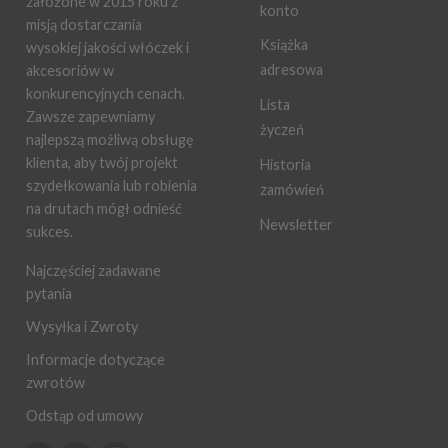
założone w 2015 roku z
konto
misją dostarczania
Książka
wysokiej jakości włóczek i
adresowa
akcesoriów w
konkurencyjnych cenach.
Lista
Zawsze zapewniamy
życzeń
najlepszą możliwą obsługę
klienta, aby twój projekt
Historia
szydełkowania lub robienia
zamówień
na drutach mógł odnieść
Newsletter
sukces.
Najczęściej zadawane
pytania
Wysyłka i Zwroty
Informacje dotyczące
zwrotów
Odstąp od umowy