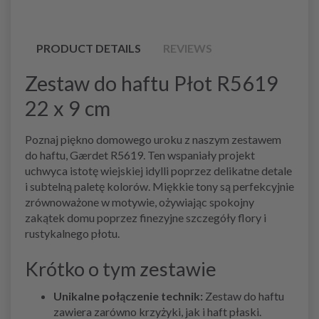
PRODUCT DETAILS
REVIEWS
Zestaw do haftu Płot R5619
22 x 9 cm
Poznaj piękno domowego uroku z naszym zestawem
do haftu, Gærdet R5619. Ten wspaniały projekt
uchwyca istotę wiejskiej idylli poprzez delikatne detale
i subtelną paletę kolorów. Miękkie tony są perfekcyjnie
zrównoważone w motywie, ożywiając spokojny
zakątek domu poprzez finezyjne szczegóły flory i
rustykalnego płotu.
Krótko o tym zestawie
Unikalne połączenie technik:
Zestaw do haftu
zawiera zarówno krzyżyki, jak i haft płaski.