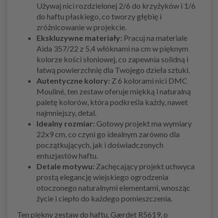
Używaj nici rozdzielonej 2/6 do krzyżyków i 1/6
do haftu płaskiego, co tworzy głębię i
zróżnicowanie w projekcie.
Ekskluzywne materiały:
Pracuj na materiale
Aida 357/22 z 5,4 włóknami na cm w pięknym
kolorze kości słoniowej, co zapewnia solidną i
łatwą powierzchnię dla Twojego dzieła sztuki.
Autentyczne kolory:
Z 6 kolorami nici DMC
Mouliné, ten zestaw oferuje miękką i naturalną
paletę kolorów, która podkreśla każdy, nawet
najmniejszy, detal.
Idealny rozmiar:
Gotowy projekt ma wymiary
22x9 cm, co czyni go idealnym zarówno dla
początkujących, jak i doświadczonych
entuzjastów haftu.
Detale motywu:
Zachęcający projekt uchwyca
prostą elegancję wiejskiego ogrodzenia
otoczonego naturalnymi elementami, wnosząc
życie i ciepło do każdego pomieszczenia.
Ten piękny zestaw do haftu, Gærdet R5619, o