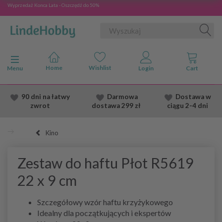
Wyprzedaż Konca Lata - Oszczędź do 50%
Przełącz nawigację
Menu
90 dni na łatwy
Darmowa
Dostawa
w
zwrot
dostawa
299 zł
ciągu 2
-4 dni
Kino
Zestaw do haftu Płot R5619
22 x 9 cm
Szczegółowy wzór haftu krzyżykowego
Idealny dla początkujących i ekspertów