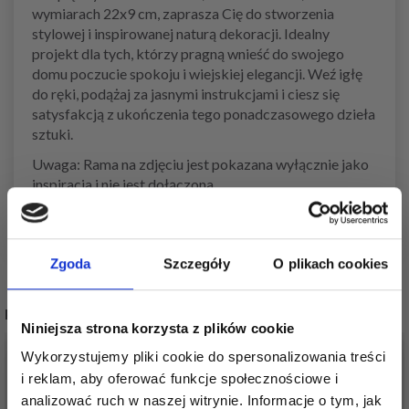
wymiarach 22x9 cm, zaprasza Cię do stworzenia
stylowej i inspirowanej naturą dekoracji. Idealny
projekt dla tych, którzy pragną wnieść do swojego
domu poczucie spokoju i wiejskiej elegancji. Weź igłę
do ręki, podążaj za jasnymi instrukcjami i ciesz się
satysfakcją z ukończenia tego ponadczasowego dzieła
sztuki.
Uwaga: Rama na zdjęciu jest pokazana wyłącznie jako
inspiracja i nie jest dołączona.
Zgoda
Szczegóły
O plikach cookies
POPULARNE ALTERNATYWY
Niniejsza strona korzysta z plików cookie
20%
Promocja
20%
Promocja
Wykorzystujemy pliki cookie do spersonalizowania treści
i reklam, aby oferować funkcje społecznościowe i
analizować ruch w naszej witrynie. Informacje o tym, jak