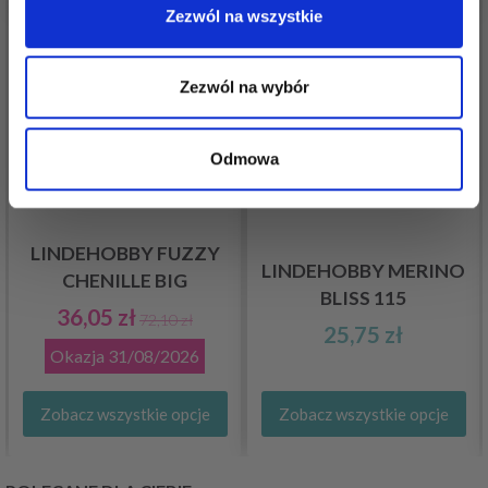
50%
Promocja
Zezwól na wszystkie
Zezwól na wybór
Odmowa
LINDEHOBBY FUZZY
LINDEHOBBY MERINO
CHENILLE BIG
BLISS 115
36,05 zł
72,10 zł
25,75 zł
Okazja
31/08/2026
Zobacz wszystkie opcje
Zobacz wszystkie opcje