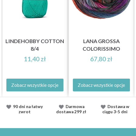
LINDEHOBBY COTTON
LANA GROSSA
8/4
COLORISSIMO
11,40 zł
67,80 zł
Zobacz wszystkie opcje
Zobacz wszystkie opcje
90 dni na łatwy
Darmowa
Dostawa
w
zwrot
dostawa
299 zł
ciągu
3-5 dni