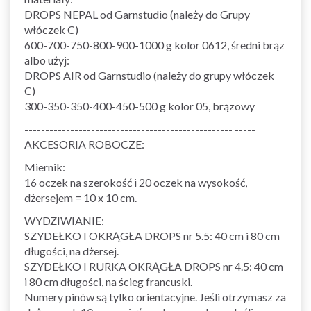
DROPS NEPAL od Garnstudio (należy do Grupy
włóczek C)
600-700-750-800-900-1000 g kolor 0612, średni brąz
albo użyj:
DROPS AIR od Garnstudio (należy do grupy włóczek
C)
300-350-350-400-450-500 g kolor 05, brązowy
-------------------------------------------------- -----
AKCESORIA ROBOCZE:
Miernik:
16 oczek na szerokość i 20 oczek na wysokość,
dżersejem = 10 x 10 cm.
WYDZIWIANIE:
SZYDEŁKO I OKRĄGŁA DROPS nr 5.5: 40 cm i 80 cm
długości, na dżersej.
SZYDEŁKO I RURKA OKRĄGŁA DROPS nr 4.5: 40 cm
i 80 cm długości, na ścieg francuski.
Numery pinów są tylko orientacyjne. Jeśli otrzymasz za