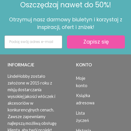
Oszczędzaj nawet do 50%!
Otrzymuj nasz darmowy biuletyn i korzystaj z
inspiracji, ofert i zniżek!
Zapisz się
INFORMACJE
KONTO
LindeHobby zostało
Moje
założone w 2015 roku z
konto
misją dostarczania
Książka
wysokiej jakości włóczek i
adresowa
akcesoriów w
konkurencyjnych cenach.
Lista
Zawsze zapewniamy
życzeń
najlepszą możliwą obsługę
klienta, aby twój projekt
Historia