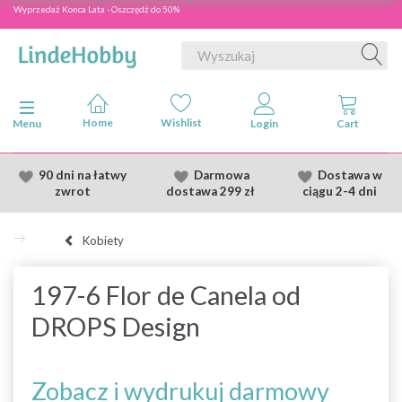
Wyprzedaż Konca Lata - Oszczędź do 50%
Przełącz nawigację
Menu
90 dni na łatwy
Darmowa
Dostawa
w
zwrot
dostawa
299 zł
ciągu 2
-4 dni
Kobiety
197-6 Flor de Canela od
DROPS Design
Zobacz i wydrukuj darmowy