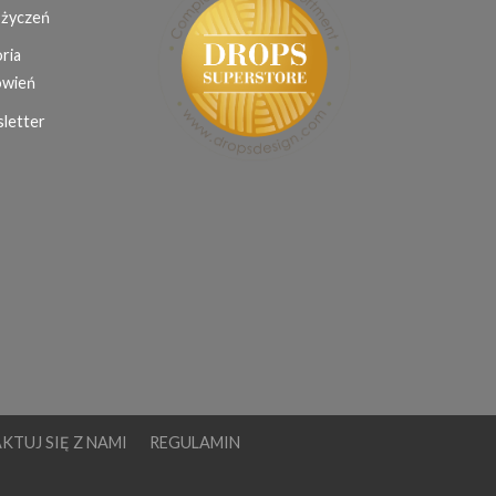
 życzeń
ria
wień
letter
KTUJ SIĘ Z NAMI
REGULAMIN