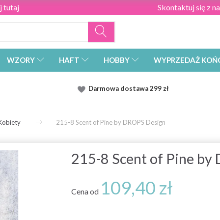
 tutaj
Skontaktuj się z n
WZORY
HAFT
HOBBY
WYPRZEDAŻ KOŃ
Darmowa dostawa
299 zł
Kobiety
215-8 Scent of Pine by DROPS Design
215-8 Scent of Pine by
109,40 zł
Cena od