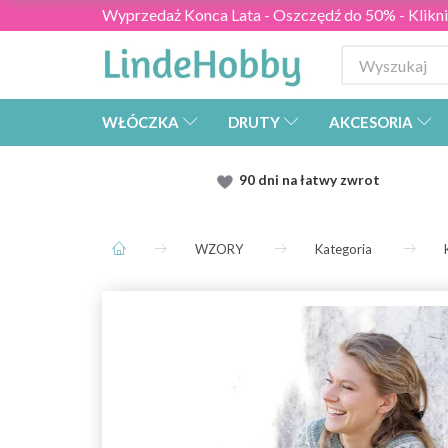
Wyprzedaż Konca Lata - Oszczędź do 50% - Kliknij
WŁÓCZKA
DRUTY
AKCESORIA
90 dni na łatwy zwrot
WZORY
Kategoria