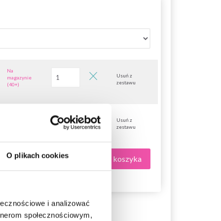
Na
Usuń z
magazynie
zestawu
(40+)
Na
Usuń z
magazynie
zestawu
(40+)
O plikach cookies
Dodaj wszystko do koszyka
ołecznościowe i analizować
artnerom społecznościowym,