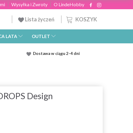
ami
Wysyłka i Zwroty
O LindeHobby
KOSZYK
Lista życzeń
CA LATA
OUTLET
Dostawa
w ciągu 2
-4 dni
 DROPS Design