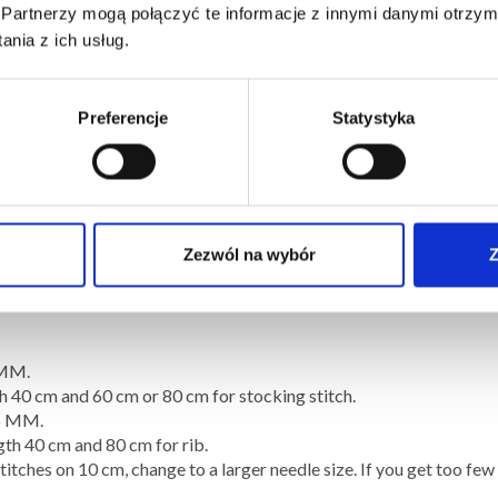
Partnerzy mogą połączyć te informacje z innymi danymi otrzym
-
nia z ich usług.
Preferencje
Statystyka
arn group A)
fog
e
Zezwól na wybór
Z
stocking stitch and Nordic pattern = 10 x 10 cm.
MM.
 cm and 60 cm or 80 cm for stocking stitch.
5 MM.
 40 cm and 80 cm for rib.
stitches on 10 cm, change to a larger needle size. If you get too fe