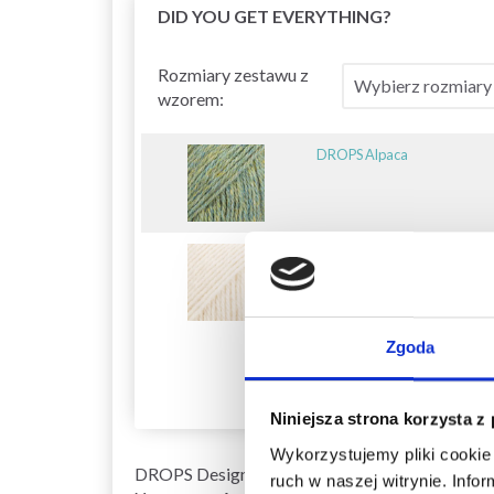
DID YOU GET EVERYTHING?
Rozmiary zestawu z
wzorem:
DROPS Alpaca
DROPS Alpaca
Zgoda
Niniejsza strona korzysta z
Wykorzystujemy pliki cookie 
DROPS Design: Pattern no z-894
ruch w naszej witrynie. Inf