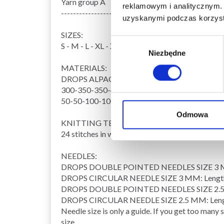
Yarn group A
reklamowym i analitycznym. 
------------------------------------------------------
uzyskanymi podczas korzysta
SIZES:
Wybór
S - M - L - XL - XXL - XXXL
Niezbędne
zgody
MATERIALS:
DROPS ALPACA from Garnstudio (belongs to y
300-350-350-400-400-450 g colour 7323, sea 
50-50-100-100-100-100 g colour 100, off whit
Odmowa
KNITTING TENSION:
24 stitches in width and 32 rows in height with 
NEEDLES:
DROPS DOUBLE POINTED NEEDLES SIZE 3 
DROPS CIRCULAR NEEDLE SIZE 3 MM: Length 40
DROPS DOUBLE POINTED NEEDLES SIZE 2.
DROPS CIRCULAR NEEDLE SIZE 2.5 MM: Length
Needle size is only a guide. If you get too many 
size.