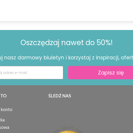
Oszczędzaj nawet do 50%!
 nasz darmowy biuletyn i korzystaj z inspiracji, ofert 
Zapisz się
TO
ŚLEDŹ NAS
 konto
żka
sowa