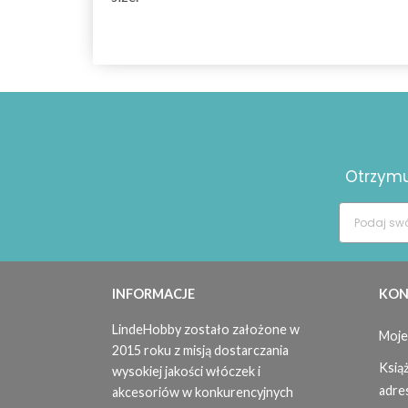
Otrzymuj
INFORMACJE
KON
LindeHobby zostało założone w
Moje
2015 roku z misją dostarczania
Ksią
wysokiej jakości włóczek i
adre
akcesoriów w konkurencyjnych