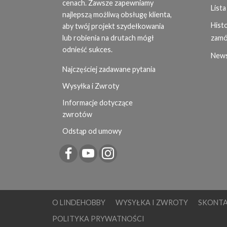
cenach. Zawsze zapewniamy
Lista
najlepszą możliwą obsługę klienta,
Histo
aby twój projekt szydełkowania
lub robienia na drutach mógł
zamó
odnieść sukces.
News
Najczęściej zadawane pytania
Wysyłka i Zwroty
Informacje dotyczące
zwrotów
Odstąp od umowy
O LINDEHOBBY
WYSYŁKA I ZWROTY
SKONTA
POLITYKA PRYWATNOŚCI