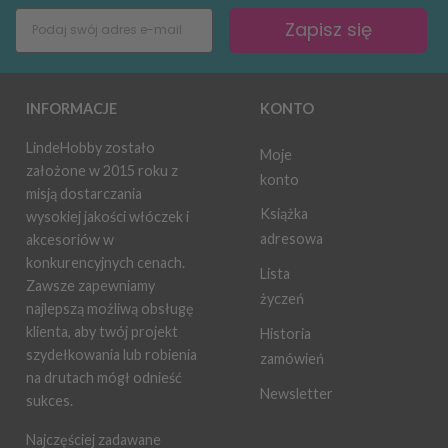
Zapisz się
INFORMACJE
KONTO
LindeHobby zostało
Moje
założone w 2015 roku z
konto
misją dostarczania
Książka
wysokiej jakości włóczek i
adresowa
akcesoriów w
konkurencyjnych cenach.
Lista
Zawsze zapewniamy
życzeń
najlepszą możliwą obsługę
klienta, aby twój projekt
Historia
szydełkowania lub robienia
zamówień
na drutach mógł odnieść
Newsletter
sukces.
Najczęściej zadawane