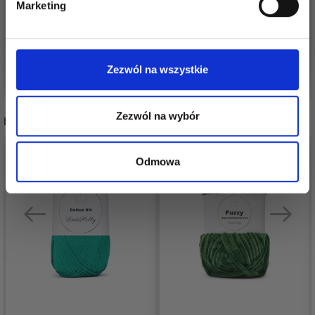
ZWIERZĘTA
JEDNOROŻCE
Marketing
31,75 zł
31,75 zł
Nie, dziękuję
Zezwól na wszystkie
Dodaj do koszyka
Dodaj do koszyka
Zezwól na wybór
POLECANE DLA CIEBIE
Odmowa