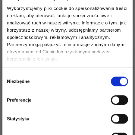
6,80 zł
7,99 zł
Wykorzystujemy pliki cookie do spersonalizowania treści
i reklam, aby oferować funkcje społecznościowe i
Dodaj do koszyka
Dodaj do koszyka
analizować ruch w naszej witrynie. Informacje o tym, jak
korzystasz z naszej witryny, udostępniamy partnerom
społecznościowym, reklamowym i analitycznym.
INNI TEŻ WIDZIELI
Partnerzy mogą połączyć te informacje z innymi danymi
otrzymanymi od Ciebie lub uzyskanymi podczas
Oszczędź nawet do 50%
korzystania z ich usług.
Stań się częścią naszej społeczności
Wybór
miłośników włóczek i uzyskaj wyłączny
Niezbędne
zgody
dostęp do inspirujących wzorów na druty i
specjalnych ofert!
Preferencje
Statystyka
MALOWANIE PO
MALOWANIE PO
NUMERACH - DZIKIE
NUMERACH -
Tak, zapisz mnie!