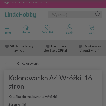
Wyprzedaż Konca Lata - Oszczędź do 50%
Przełącz nawigację
Menu
90 dni na łatwy
Darmowa
Dostawa
w
zwrot
dostawa
299 zł
ciągu 2
-4 dni
Kolorowanki
Kolorowanka A4 Wróżki, 16
stron
Książka do malowania Wróżki
Strony:
16