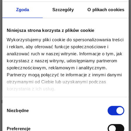
Zgoda
Szczegóły
O plikach cookies
Niniejsza strona korzysta z plików cookie
HAMA PUDEŁKO Z
Wykorzystujemy pliki cookie do spersonalizowania treści
HAMA PUDEŁKO
PREZENTEM
i reklam, aby oferować funkcje społecznościowe i
PREZENTOWE PIRAT
KONSTRUKCYJNE
analizować ruch w naszej witrynie. Informacje o tym, jak
65,95 zł
korzystasz z naszej witryny, udostępniamy partnerom
MASZYNY
89,95 zł
społecznościowym, reklamowym i analitycznym.
Partnerzy mogą połączyć te informacje z innymi danymi
Dodaj do koszyka
Dodaj do koszyka
otrzymanymi od Ciebie lub uzyskanymi podczas
Oszczędź nawet do 50%
korzystania z ich usług.
INNI TEŻ WIDZIELI
Stań się częścią naszej społeczności
Wybór
miłośników włóczek i uzyskaj wyłączny
Niezbędne
zgody
dostęp do inspirujących wzorów na druty i
specjalnych ofert!
Preferencje