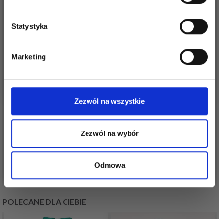
Statystyka
Tak, zapisz mnie!
Marketing
Nie, dziękuję
DROPS BRUSHED
Zezwól na wszystkie
DROPS BABY MERINO
ALPACA SILK
15,30 zł
Cena od
12,60 zł
Zezwól na wybór
Odmowa
Zobacz wszystkie opcje
Zobacz wszystkie opcje
POLECANE DLA CIEBIE