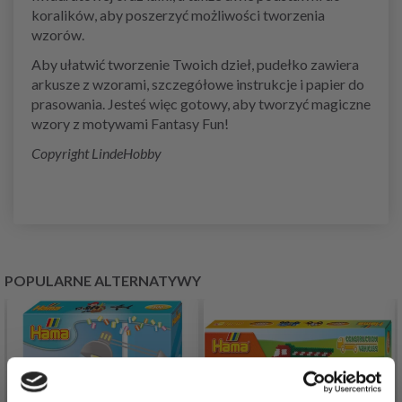
koralików, aby poszerzyć możliwości tworzenia
wzorów.
Aby ułatwić tworzenie Twoich dzieł, pudełko zawiera
arkusze z wzorami, szczegółowe instrukcje i papier do
prasowania. Jesteś więc gotowy, aby tworzyć magiczne
wzory z motywami Fantasy Fun!
Copyright LindeHobby
POPULARNE ALTERNATYWY