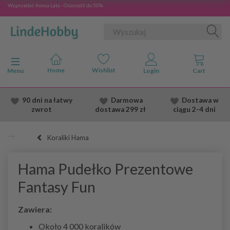
Wyprzedaż Konca Lata - Oszczędź do 50%
Przełącz nawigację
Menu
90 dni na łatwy
Darmowa
Dostawa
w
zwrot
dostawa
299 zł
ciągu 2
-4 dni
Koraliki Hama
Hama Pudełko Prezentowe
Fantasy Fun
Zawiera:
Około 4 000 koralików