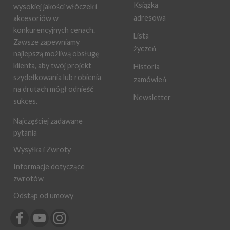
Książka
wysokiej jakości włóczek i
adresowa
akcesoriów w
konkurencyjnych cenach.
Lista
Zawsze zapewniamy
życzeń
najlepszą możliwą obsługę
klienta, aby twój projekt
Historia
szydełkowania lub robienia
zamówień
na drutach mógł odnieść
Newsletter
sukces.
Najczęściej zadawane
pytania
Wysyłka i Zwroty
Informacje dotyczące
zwrotów
Odstąp od umowy