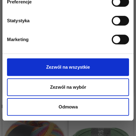
Preferencje
Statystyka
Tak, zapisz mnie!
Marketing
KREMKE SOUL WOOL
KREMKE THE MERRY
Nie, dziękuję
LAZY LION
MERINO 220 GOTS
109,00 zł
43,95 zł
Zezwól na wszystkie
Zobacz wszystkie opcje
Zobacz wszystkie opcje
Zezwól na wybór
INNI TEŻ WIDZIELI
Odmowa