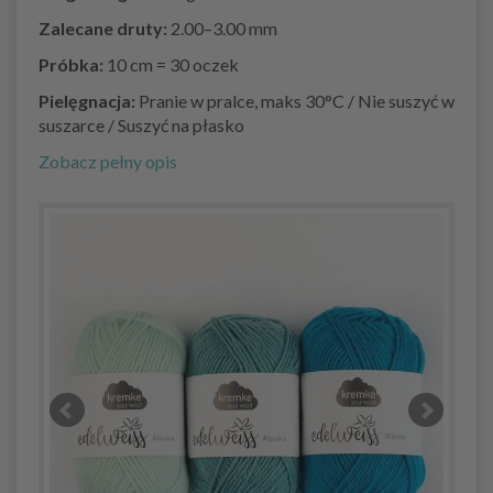
Zalecane druty:
2.00–3.00 mm
Próbka:
10 cm = 30 oczek
Pielęgnacja:
Pranie w pralce, maks 30°C / Nie suszyć w
suszarce / Suszyć na płasko
Zobacz pełny opis