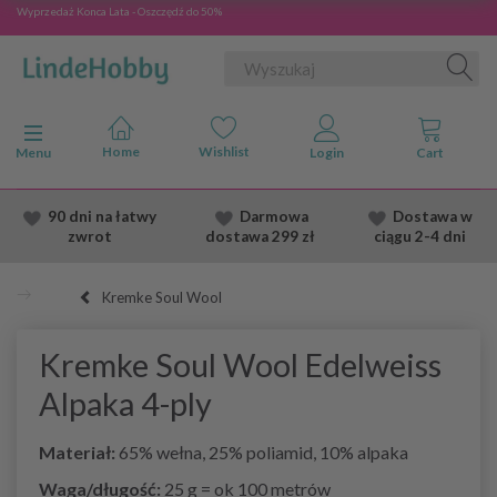
Wyprzedaż Konca Lata - Oszczędź do 50%
Przełącz nawigację
Menu
90 dni na łatwy
Darmowa
Dostawa
w
zwrot
dostawa
299 zł
ciągu 2
-4 dni
Kremke Soul Wool
Kremke Soul Wool Edelweiss
Alpaka 4-ply
Materiał:
65% wełna, 25% poliamid, 10% alpaka
Waga/długość:
25 g = ok 100 metrów