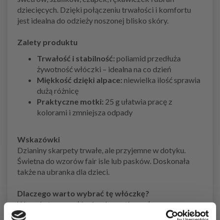
dziecięcych. Dzięki połączeniu trwałości i komfortu
jest idealna do odzieży noszonej blisko skóry.
Zalety produktu
Trwałość i stabilność:
poliamid przedłuża
żywotność włóczki – idealna na co dzień
Miękkość dzięki alpace:
niewielka ilość sprawia
dużą różnicę
Praktyczne motki:
25 g ułatwia pracę z
kolorami i zmniejsza odpady
Wskazówki
Dzianiny skarpety trwałe, ale przyjemne w dotyku.
Świetna do wzorów fair isle lub pasków. Doskonała
także na ubranka dla dzieci.
Dlaczego warto wybrać tę włóczkę?
Wszechstronna włóczka skarpetkowa łącząca
trwałość z miękkością – odpowiednia do wielu