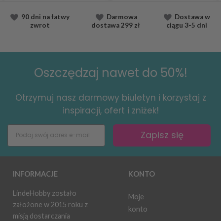
90 dni na łatwy
Darmowa
Dostawa
w
zwrot
dostawa
299 zł
ciągu
3-5 dni
Oszczędzaj nawet do 50%!
Otrzymuj nasz darmowy biuletyn i korzystaj z
inspiracji, ofert i zniżek!
Zapisz się
INFORMACJE
KONTO
LindeHobby zostało
Moje
założone w 2015 roku z
konto
misją dostarczania