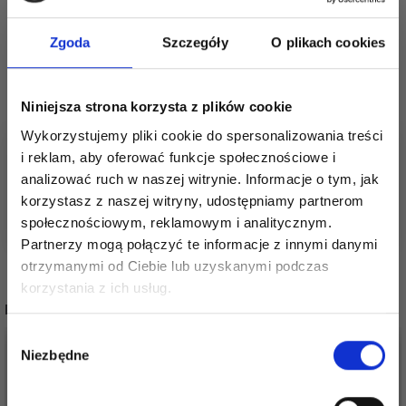
projektów.
Zgoda
Szczegóły
O plikach cookies
Zobacz podobne produkty tutaj
Zobacz wszystkie włóczki Kremke Soul Wool
tutaj
Niniejsza strona korzysta z plików cookie
Zobacz wszystkie włóczki z alpaką tutaj
Wykorzystujemy pliki cookie do spersonalizowania treści
Zobacz wszystkie włóczki wg rozmiaru drutów
i reklam, aby oferować funkcje społecznościowe i
tutaj
Zobacz wszystkie wzory tutaj
analizować ruch w naszej witrynie. Informacje o tym, jak
korzystasz z naszej witryny, udostępniamy partnerom
społecznościowym, reklamowym i analitycznym.
Partnerzy mogą połączyć te informacje z innymi danymi
otrzymanymi od Ciebie lub uzyskanymi podczas
Oszczędź nawet do 50%
korzystania z ich usług.
POPULARNE ALTERNATYWY
Stań się częścią naszej społeczności
Wybór
miłośników włóczek i uzyskaj wyłączny
Niezbędne
zgody
dostęp do inspirujących wzorów na druty i
specjalnych ofert!