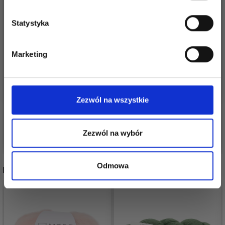
Statystyka
Tak, zapisz mnie!
Marketing
KREMKE THE MERRY
KREMKE THE MERRY
Nie, dziękuję
MERINO 70 GOTS
MERINO 140 GOTS
43,95 zł
43,95 zł
Zezwól na wszystkie
Zezwól na wybór
Zobacz wszystkie opcje
Zobacz wszystkie opcje
Odmowa
INNI TEŻ WIDZIELI