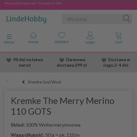
Wyprzedaż Konca Lata - Oszczędź do 50%
Przełącz nawigację
Menu
90 dni na łatwy
Darmowa
Dostawa
w
zwrot
dostawa
299 zł
ciągu 2
-4 dni
Kremke Soul Wool
Kremke The Merry Merino
110 GOTS
Skład:
100% Wełna merynosowa
Waga/długość:
50 g = ok. 110 m