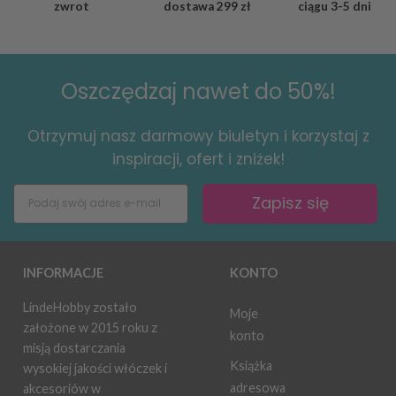
zwrot
dostawa
299 zł
ciągu
3-5 dni
Oszczędzaj nawet do 50%!
Otrzymuj nasz darmowy biuletyn i korzystaj z
inspiracji, ofert i zniżek!
Zapisz się
INFORMACJE
KONTO
LindeHobby zostało
Moje
założone w 2015 roku z
konto
misją dostarczania
Książka
wysokiej jakości włóczek i
adresowa
akcesoriów w