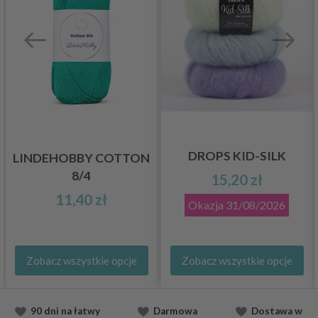
DROPS KID-SILK
LINDEHOBBY COTTON
8/4
15,20 zł
11,40 zł
Okazja
31/08/2026
Zobacz wszystkie opcje
Zobacz wszystkie opcje
90 dni na łatwy
Darmowa
Dostawa
w