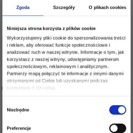
Zobacz wszystkie włóczki z wełny merynosów
Zgoda
Szczegóły
O plikach cookies
tutaj
Zobacz wszystkie włóczki do drutów 5-6 mm
tutaj
Niniejsza strona korzysta z plików cookie
Zobacz wszystkie włóczki od Kremke Soul Wool
Wykorzystujemy pliki cookie do spersonalizowania treści
tutaj
i reklam, aby oferować funkcje społecznościowe i
Zobacz wszystkie wzory na druty 5-6 mm tutaj
analizować ruch w naszej witrynie. Informacje o tym, jak
korzystasz z naszej witryny, udostępniamy partnerom
społecznościowym, reklamowym i analitycznym.
Partnerzy mogą połączyć te informacje z innymi danymi
otrzymanymi od Ciebie lub uzyskanymi podczas
Oszczędź nawet do 50%
POPULARNE ALTERNATYWY
korzystania z ich usług.
Stań się częścią naszej społeczności
Wybór
miłośników włóczek i uzyskaj wyłączny
Niezbędne
zgody
dostęp do inspirujących wzorów na druty i
specjalnych ofert!
Preferencje