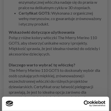
enzymatycznej włóczka nadaje się do prania w
pralce na delikatnym cyklu w 30 stopniach.
Certyfikat GOTS:
Wykonana z organicznej
wełny merynosów, co gwarantuje zrównoważony
i etyczny produkt.
Wskazówki dotyczące użytkowania
Połącz różne kolory włóczki The Merry Merino 110
GOTS, aby stworzyć unikalne wzory i projekty.
Miękkość sprawia, że jest idealna również do odzieży i
akcesoriów dziecięcych.
Dlaczego warto wybrać tę włóczkę?
The Merry Merino 110 GOTS to doskonały wybór dla
osób szukających miękkiej, zrównoważonej i
wszechstronnej włóczki do różnych projektów
dziewiarskich. Certyfikat oraz łatwość pielęgnacji
sprawiają, że jest to idealna opcja zarówno dla
początkujących, jak i doświadczonych dziewiarzy.
Zobacz podobne produkty tutaj: