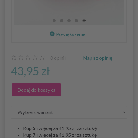
Powiększenie
0
opinii
Napisz opinię
43,95 zł
Dodaj do koszyka
Kup
5
i więcej za
41,95 zł
za sztukę
Kup
7
i więcej za
41,95 zł
za sztukę