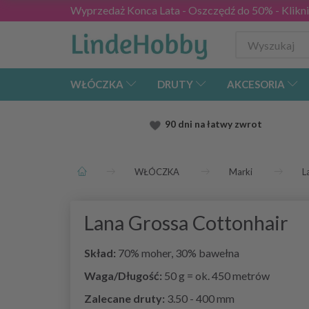
Wyprzedaż Konca Lata - Oszczędź do 50% - Kliknij
WŁÓCZKA
DRUTY
AKCESORIA
90 dni na łatwy zwrot
WŁÓCZKA
Marki
L
Lana Grossa Cottonhair
Skład:
70% moher, 30% bawełna
Waga/Długość:
50 g = ok. 450 metrów
Zalecane druty:
3.50 - 400 mm