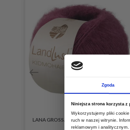
Zgoda
Niniejsza strona korzysta z
Wykorzystujemy pliki cookie 
LANA GROSSA LANDLUST KIDMOHAIR
ruch w naszej witrynie. Inf
reklamowym i analitycznym. 
28,95 zł