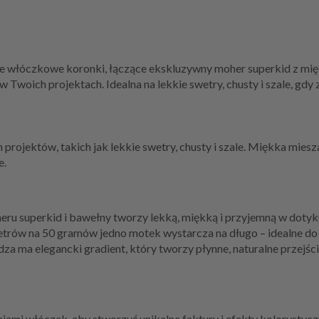
ne włóczkowe koronki, łączące ekskluzywny moher superkid z mi
w Twoich projektach. Idealna na lekkie swetry, chusty i szale, gd
h projektów, takich jak lekkie swetry, chusty i szale. Miękka mies
e.
ru superkid i bawełny tworzy lekką, miękką i przyjemną w dotyku
etrów na 50 gramów jedno motek wystarcza na długo – idealne do
za ma elegancki gradient, który tworzy płynne, naturalne przejśc
ami włóczek, aby stworzyć unikalne faktury i efekty kolorystyczne