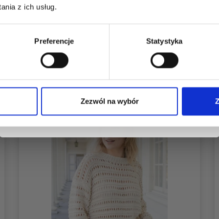
dostęp do inspirujących wzorów na druty i
nia z ich usług.
specjalnych ofert!
Zobacz wszystkie opcje
Preferencje
Statystyka
Tak, zapisz mnie!
Zezwól na wybór
Z
Nie, dziękuję