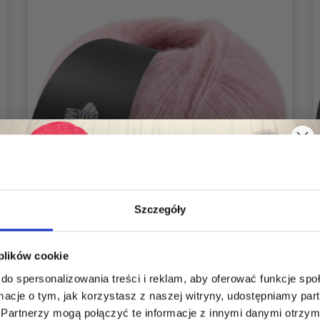
Szczegóły
Oszczędź nawet do 50%
 plików cookie
do spersonalizowania treści i reklam, aby oferować funkcje sp
Stań się częścią naszej społeczności
LANA GROSSA SOFFIO
ormacje o tym, jak korzystasz z naszej witryny, udostępniamy p
miłośników włóczek i uzyskaj wyłączny
Partnerzy mogą połączyć te informacje z innymi danymi otrzym
27,10 zł