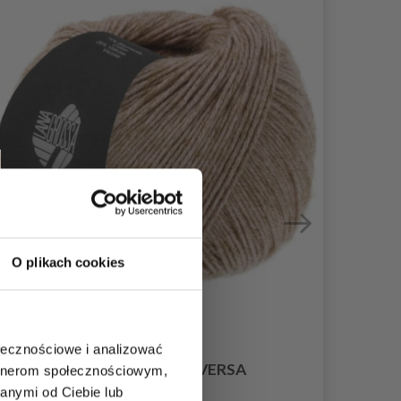
O plikach cookies
ołecznościowe i analizować
LANA GROSSA DIVERSA
artnerom społecznościowym,
anymi od Ciebie lub
24,30 zł