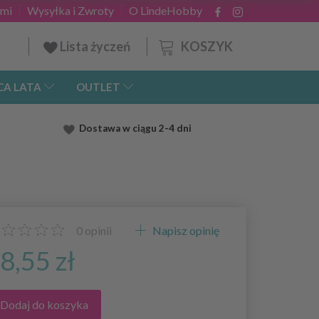
ami
Wysyłka i Zwroty
O LindeHobby
KOSZYK
Lista życzeń
CA LATA
OUTLET
Dostawa
w ciągu 2
-4 dni
0
opinii
Napisz opinię
8,55 zł
Dodaj do koszyka