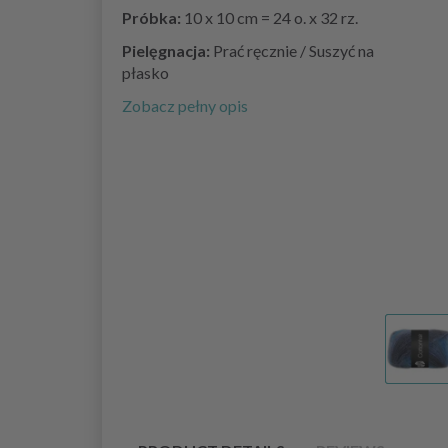
Próbka:
10 x 10 cm = 24 o. x 32 rz.
Pielęgnacja:
Prać ręcznie / Suszyć na
płasko
Zobacz pełny opis