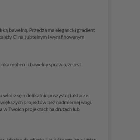
ękką bawełną. Przędza ma elegancki gradient
y zależy Ci na subtelnym i wyrafinowanym
zanka moheru i bawełny sprawia, że jest
 włóczkę o delikatnie puszystej fakturze.
 większych projektów bez nadmiernej wagi.
ia w Twoich projektach na drutach lub
. Idealna do ażurów i lekkich struktur, które