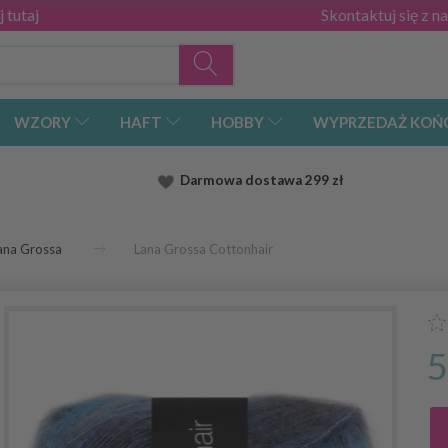
 tutaj
Skontaktuj się z n
WZORY
HAFT
HOBBY
WYPRZEDAŻ KOŃ
Darmowa dostawa
299 zł
ana Grossa
Lana Grossa Cottonhair
5