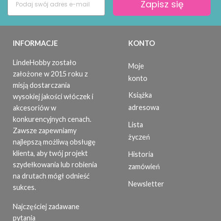
Zapisz się
INFORMACJE
KONTO
LindeHobby zostało
Moje
założone w 2015 roku z
konto
misją dostarczania
Książka
wysokiej jakości włóczek i
adresowa
akcesoriów w
konkurencyjnych cenach.
Lista
Zawsze zapewniamy
życzeń
najlepszą możliwą obsługę
klienta, aby twój projekt
Historia
szydełkowania lub robienia
zamówień
na drutach mógł odnieść
Newsletter
sukces.
Najczęściej zadawane
pytania