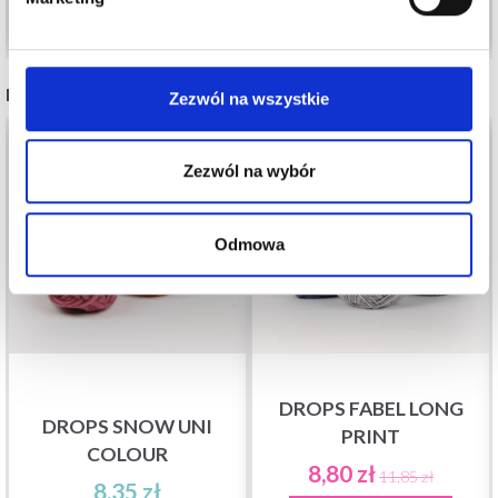
Dodaj do koszyka
Dodaj do koszyka
INNI TEŻ WIDZIELI
Zezwól na wszystkie
26%
Promocja
Zezwól na wybór
Odmowa
DROPS FABEL LONG
DROPS SNOW UNI
PRINT
COLOUR
8,80 zł
11,85 zł
8,35 zł