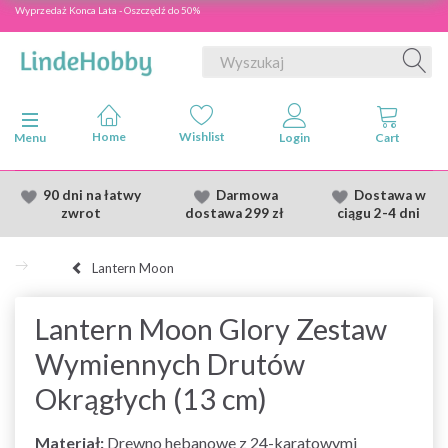
Wyprzedaż Konca Lata - Oszczędź do 50%
Przełącz nawigację
Menu
90 dni na łatwy
Darmowa
Dostawa
w
zwrot
dostawa
299 zł
ciągu 2
-4 dni
Lantern Moon
Lantern Moon Glory Zestaw
Wymiennych Drutów
Okrągłych (13 cm)
Materiał:
Drewno hebanowe z 24-karatowymi