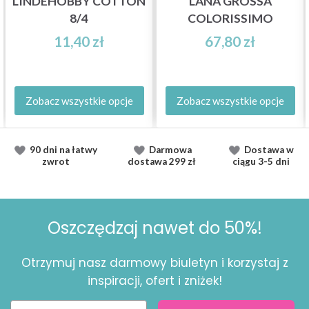
LINDEHOBBY COTTON
LANA GROSSA
8/4
COLORISSIMO
11,40 zł
67,80 zł
Zobacz wszystkie opcje
Zobacz wszystkie opcje
90 dni na łatwy
Darmowa
Dostawa
w
zwrot
dostawa
299 zł
ciągu
3-5 dni
Oszczędzaj nawet do 50%!
Otrzymuj nasz darmowy biuletyn i korzystaj z
inspiracji, ofert i zniżek!