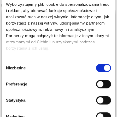
Wykorzystujemy pliki cookie do spersonalizowania treści
POPULARNE ALTERNATYWY
i reklam, aby oferować funkcje społecznościowe i
analizować ruch w naszej witrynie. Informacje o tym, jak
korzystasz z naszej witryny, udostępniamy partnerom
społecznościowym, reklamowym i analitycznym.
Partnerzy mogą połączyć te informacje z innymi danymi
otrzymanymi od Ciebie lub uzyskanymi podczas
korzystania z ich usług.
Wybór
Niezbędne
zgody
LANTERN MOON
LANTERN MOON
Preferencje
HEIRLOOM ZESTAW
CHARM ZESTAW
DRUTÓW
DRUTÓW
WYMIENNYCH (13 CM)
WYMIENNYCH (13 CM)
Statystyka
682,00 zł
364,00 zł
Marketing