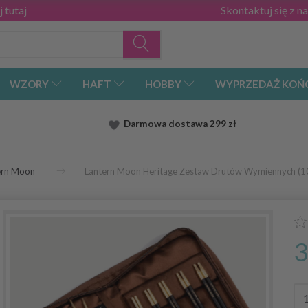
 tutaj
Skontaktuj się z n
WZORY
HAFT
HOBBY
WYPRZEDAŻ KOŃ
Darmowa dostawa
299 zł
ern Moon
Lantern Moon Heritage Zestaw Drutów Wymiennych (1
3