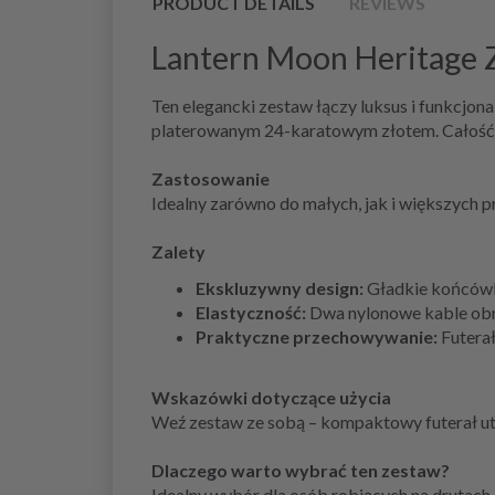
PRODUCT DETAILS
REVIEWS
Lantern Moon Heritage
Ten elegancki zestaw łączy luksus i funkcj
platerowanym 24-karatowym złotem. Całość j
Zastosowanie
Idealny zarówno do małych, jak i większych pr
Zalety
Ekskluzywny design:
Gładkie końcówki
Elastyczność:
Dwa nylonowe kable obr
Praktyczne przechowywanie:
Futerał
Wskazówki dotyczące użycia
Weź zestaw ze sobą – kompaktowy futerał u
Dlaczego warto wybrać ten zestaw?
Idealny wybór dla osób robiących na drutach, 