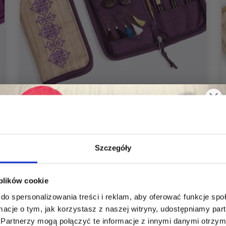
Szczegóły
LANTERN MOON BLISS ZESTAW
DRUTÓW WYMIENNYCH (10 CM)
Oszczędź nawet do 50%
506,00 zł
 plików cookie
do spersonalizowania treści i reklam, aby oferować funkcje sp
Stań się częścią naszej społeczności
ormacje o tym, jak korzystasz z naszej witryny, udostępniamy p
miłośników włóczek i uzyskaj wyłączny
Partnerzy mogą połączyć te informacje z innymi danymi otrzym