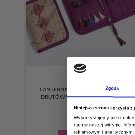
Zgoda
LANTERN MOON GRACE ZESTAW
 CM
DRUTÓW WYMIENNYCH (10 CM)
364,00 zł
Niniejsza strona korzysta z
Wykorzystujemy pliki cookie 
ruch w naszej witrynie. Inf
reklamowym i analitycznym. 