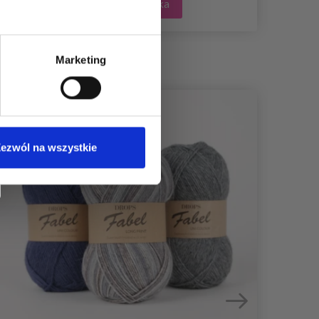
Dodaj do koszyka
Marketing
26%
Promocja
20%
Pr
ezwól na wszystkie