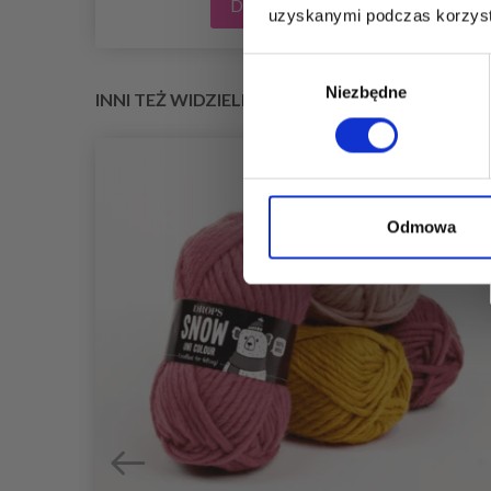
Dodaj do koszyka
uzyskanymi podczas korzysta
Wybór
Niezbędne
zgody
INNI TEŻ WIDZIELI
Odmowa