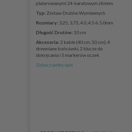
platerowanymi 24-karatowym złotem
Typ:
Zestaw Drutów Wymiennych
Rozmiary:
3.25, 3.75, 4.0, 4.5 & 5.0mm
Długość Drutów:
10 cm
Akcesoria:
2 kable (40 cm, 50 cm), 4
drewniane końcówki, 2 klucze do
dokręcania i 5 markerów oczek
Zobacz pełny opis