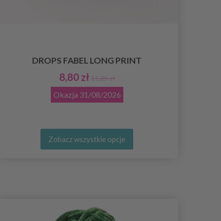
K
DROPS FABEL LONG PRINT
Z
8,80 zł
11,85 zł
Okazja
31/08/2026
Zobacz wszystkie opcje