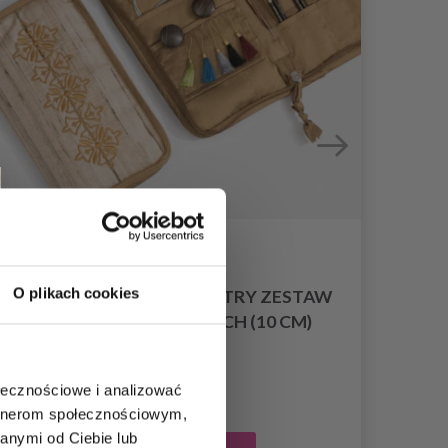
O plikach cookies
LANTERN MOON ANCESTRY ZESTAW
L
DRUTÓW WYMIENNYCH (10 CM)
598,00 zł
ołecznościowe i analizować
artnerom społecznościowym,
anymi od Ciebie lub