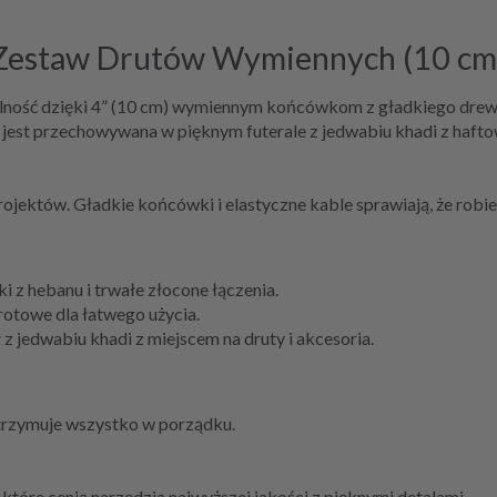
 Zestaw Drutów Wymiennych (10 cm
onalność dzięki 4” (10 cm) wymiennym końcówkom z gładkiego dr
est przechowywana w pięknym futerale z jedwabiu khadi z hafto
ojektów. Gładkie końcówki i elastyczne kable sprawiają, że robie
 z hebanu i trwałe złocone łączenia.
otowe dla łatwego użycia.
 z jedwabiu khadi z miejscem na druty i akcesoria.
trzymuje wszystko w porządku.
które cenią narzędzia najwyższej jakości z pięknymi detalami.