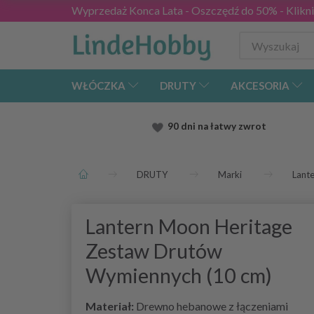
Wyprzedaż Konca Lata - Oszczędź do 50% - Kliknij
WŁÓCZKA
DRUTY
AKCESORIA
90 dni na łatwy zwrot
DRUTY
Marki
Lant
Lantern Moon Heritage
Zestaw Drutów
Wymiennych (10 cm)
Materiał:
Drewno hebanowe z łączeniami