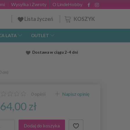
ami
Wysyłka i Zwroty
O LindeHobby
KOSZYK
Lista życzeń
CA LATA
OUTLET
Dostawa
w ciągu 2
-4 dni
0 cm)
0
opinii
Napisz opinię
64,00 zł
Dodaj do koszyka