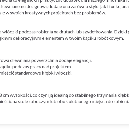
wnianemu designowi, dodaje ona zarówno stylu, jak i funkcjonal
 się w swoich kreatywnych projektach bez problemów.
 włóczki podczas robienia na drutach lub szydełkowania. Dzięki 
eż pięknym dekoracyjnym elementem w twoim kąciku robótkowym.
owa drewniana powierzchnia dodaje elegancji.
ądku podczas pracy nad projektem.
mieścić standardowe kłębki włóczki.
 cm wysokości, co czyni ją idealną do stabilnego trzymania kłęb
cić na stole roboczym lub obok ulubionego miejsca do robienia