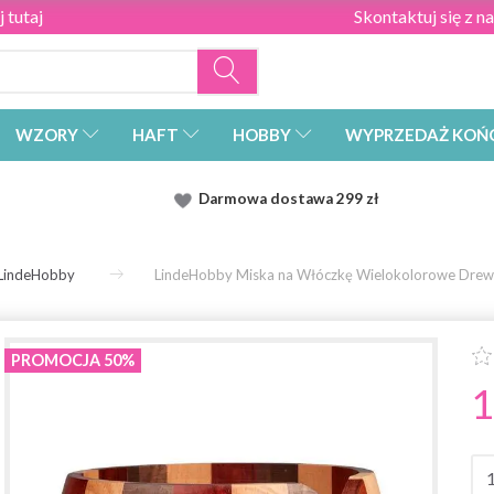
 tutaj
Skontaktuj się z n
WZORY
HAFT
HOBBY
WYPRZEDAŻ KOŃ
Darmowa dostawa
299 zł
LindeHobby
LindeHobby Miska na Włóczkę Wielokolorowe Dre
PROMOCJA 50%
1