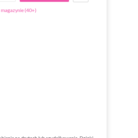
 magazynie (40+)
ienia na drutach lub szydełkowania. Dzięki