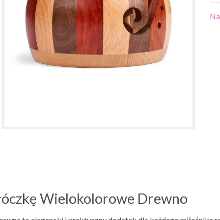
Na
łóczkę Wielokolorowe Drewno
na to elegancki i praktyczny dodatek dla każdego miłośnika rob