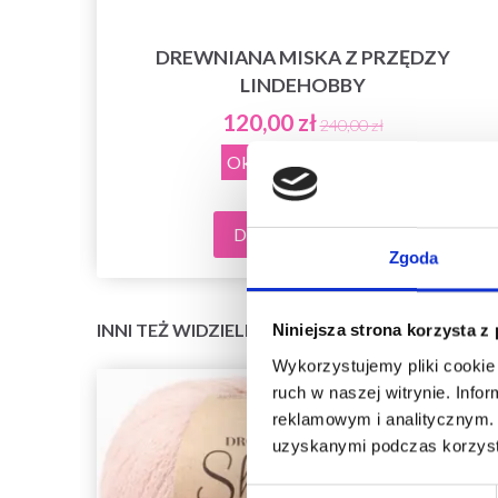
DREWNIANA MISKA Z PRZĘDZY
RN
LINDEHOBBY
120,00 zł
240,00 zł
Okazja
31/08/2026
Dodaj do koszyka
Zgoda
INNI TEŻ WIDZIELI
Niniejsza strona korzysta z
Wykorzystujemy pliki cookie 
ruch w naszej witrynie. Inf
reklamowym i analitycznym. 
uzyskanymi podczas korzysta
Wybór