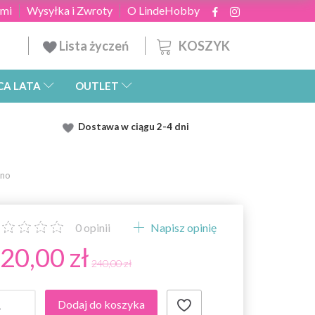
ami
Wysyłka i Zwroty
O LindeHobby
KOSZYK
Lista życzeń
CA LATA
OUTLET
Dostawa
w ciągu 2
-4 dni
wno
0
opinii
Napisz opinię
20,00 zł
240,00 zł
Dodaj do koszyka