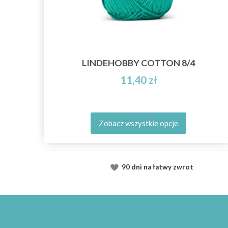
LINDEHOBBY COTTON 8/4
11,40 zł
Zobacz wszystkie opcje
90 dni na łatwy zwrot