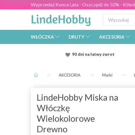
Wyprzedaż Konca Lata - Oszczędź do 50% - Kliknij
WŁÓCZKA
DRUTY
AKCESORIA
90 dni na łatwy zwrot
AKCESORIA
Marki
LindeHobby Miska na
Włóczkę
Wielokolorowe
Drewno