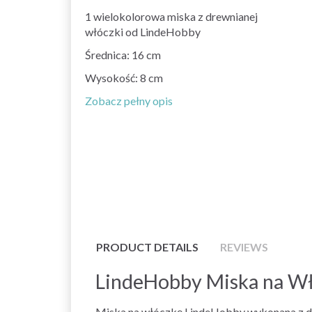
1 wielokolorowa miska z drewnianej
włóczki od LindeHobby
Średnica: 16 cm
Wysokość: 8 cm
Zobacz pełny opis
PRODUCT DETAILS
REVIEWS
LindeHobby Miska na W
Miska na włóczkę LindeHobby wykonana z drew