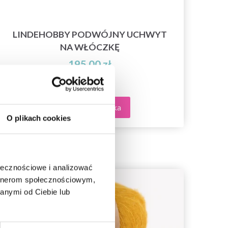
H
LINDEHOBBY PODWÓJNY UCHWYT
NA WŁÓCZKĘ
195,00 zł
Dodaj do koszyka
O plikach cookies
ołecznościowe i analizować
artnerom społecznościowym,
anymi od Ciebie lub