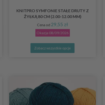
KNITPRO SYMFONIE STAŁE DRUTY Z
ŻYŁKĄ 80 CM (2.00-12.00 MM)
29,55 zł
Cena od
Okazja
08/09/2026
Zobacz wszystkie opcje