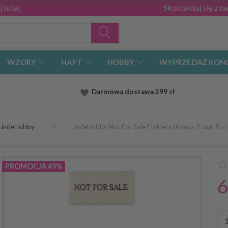
 tutaj
Skontaktuj się z n
WZORY
HAFT
HOBBY
WYPRZEDAŻ KOŃ
Darmowa dostawa
299 zł
LindeHobby
LindeHobby Not For Sale Etykieta (4 cm x 2 cm), 5 sz
PROMOCJA 49%
6