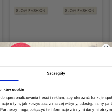
LINDEHOBBY SLOW FASHION
ETYKIETA (7 CM X 1 CM), 5 SZT.
6,50 zł
12,95 zł
Szczegóły
Okazja
31/08/2026
Oszczędź nawet do 50%
 plików cookie
do spersonalizowania treści i reklam, aby oferować funkcje sp
Dodaj do koszyka
Stań się częścią naszej społeczności
ormacje o tym, jak korzystasz z naszej witryny, udostępniamy p
miłośników włóczek i uzyskaj wyłączny
Partnerzy mogą połączyć te informacje z innymi danymi otrzym