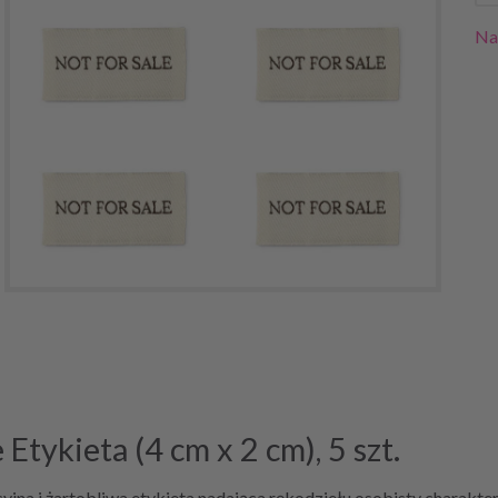
Na
tykieta (4 cm x 2 cm), 5 szt.
jna i żartobliwa etykieta nadająca rękodziełu osobisty charakter