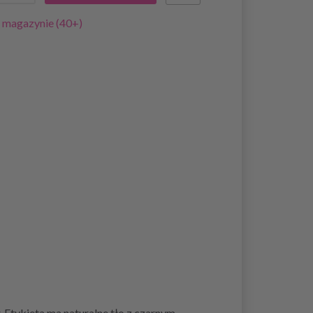
 magazynie (40+)
. Etykieta ma naturalne tło z czarnym