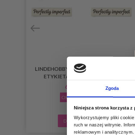
LINDEHOBBY PERFECTLY IMPERFECT
ETYKIETA (7 CM X 1 CM), 5 SZT.
6,50 zł
12,95 zł
Zgoda
Okazja
31/08/2026
Niniejsza strona korzysta z
Wykorzystujemy pliki cookie 
Dodaj do koszyka
ruch w naszej witrynie. Inf
reklamowym i analitycznym. 