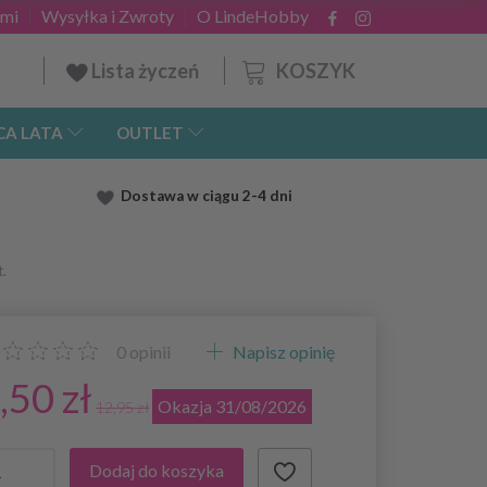
ami
Wysyłka i Zwroty
O LindeHobby
KOSZYK
Lista życzeń
CA LATA
OUTLET
Dostawa
w ciągu 2
-4 dni
t.
0
opinii
Napisz opinię
,50 zł
Okazja 31/08/2026
12,95 zł
Dodaj do koszyka