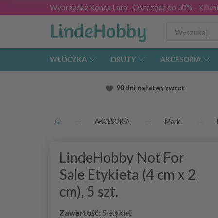
Wyprzedaż Konca Lata - Oszczędź do 50% - Kliknij
WŁÓCZKA
DRUTY
AKCESORIA
90 dni na łatwy zwrot
AKCESORIA
Marki
LindeHobby Not For
Sale Etykieta (4 cm x 2
cm), 5 szt.
Zawartość:
5 etykiet