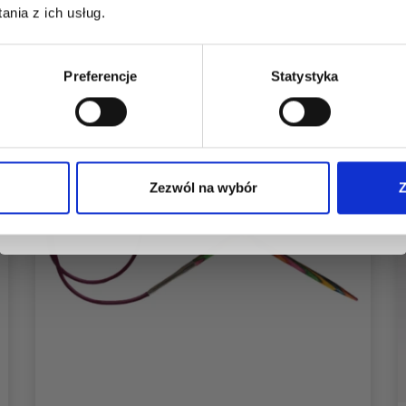
dostęp do inspirujących wzorów na druty i
nia z ich usług.
specjalnych ofert!
Preferencje
Statystyka
Tak, zapisz mnie!
Zezwól na wybór
Z
Nie, dziękuję