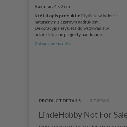
Rozmiar:
4 x 2 cm
Krótki opis produktu:
Etykieta w kolorze
naturalnym z czarnym nadrukiem.
Dekoracyjna etykieta do wszywania w
odzież lub inne projekty handmade
Zobacz pełny opis
PRODUCT DETAILS
REVIEWS
LindeHobby Not For Sale E
LindeHobby Not For Sale Etykieta to dekoracy