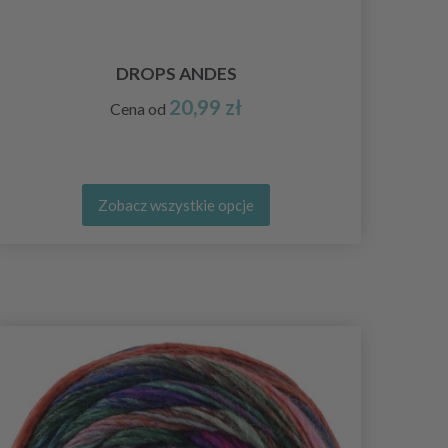
KN
DROPS ANDES
20,99 zł
Cena od
Zobacz wszystkie opcje