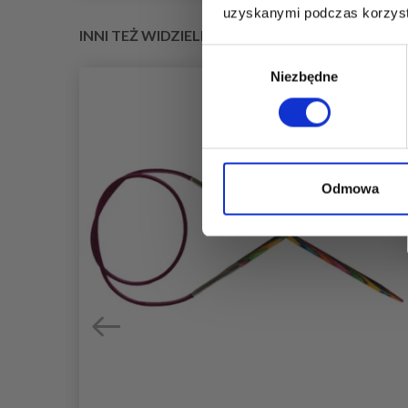
uzyskanymi podczas korzysta
INNI TEŻ WIDZIELI
Wybór
Niezbędne
zgody
Odmowa