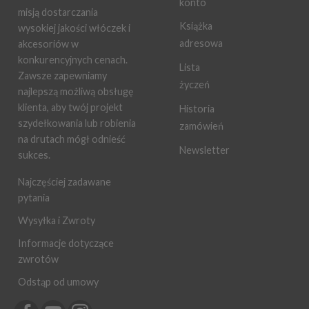
konto
misją dostarczania
Książka
wysokiej jakości włóczek i
adresowa
akcesoriów w
konkurencyjnych cenach.
Lista
Zawsze zapewniamy
życzeń
najlepszą możliwą obsługę
klienta, aby twój projekt
Historia
szydełkowania lub robienia
zamówień
na drutach mógł odnieść
Newsletter
sukces.
Najczęściej zadawane
pytania
Wysyłka i Zwroty
Informacje dotyczące
zwrotów
Odstąp od umowy