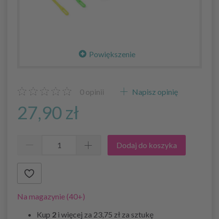
Powiększenie
0
opinii
Napisz opinię
27,90 zł
Dodaj do koszyka
Na magazynie (40+)
Kup
2
i więcej za
23,75 zł
za sztukę