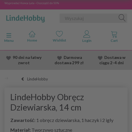
Wyprzedaż Konca Lata - Oszczędź do 50%
Przełącz nawigację
Menu
90 dni na łatwy
Darmowa
Dostawa
w
zwrot
dostawa
299 zł
ciągu 2
-4 dni
LindeHobby
LindeHobby Obręcz
Dziewiarska, 14 cm
Zawartość:
1 obręcz dziewiarska, 1 haczyk i 2 igły
Materiał:
Tworzywo sztuczne