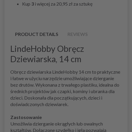
Kup
3
i więcej za
20,95 zł
za sztukę
PRODUCT DETAILS
REVIEWS
LindeHobby Obręcz
Dziewiarska, 14 cm
Obręcz dziewiarska LindeHobby 14 cm to praktyczne
i łatwe w użyciu narzędzie umożliwiające dzierganie
bez drutów. Wykonana z trwałego plastiku, idealna do
średnich projektów jak czapki, kominy i ubranka dla
dzieci. Doskonała dla początkujących, dzieci i
doświadczonych dziewiarek.
Zastosowanie
Umożliwia dzierganie okrągłych lub owalnych
kształtów. Dołączone szydełko i igła pozwalają