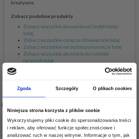
kreatywna.
Zobacz podobne produkty
Zobacz wszystkie akcesoria od LindeHobby
tutaj
Zobacz wszystkie obręcze dziewiarskie tutaj
Zobacz wszystkie narzędzia pomocnicze tutaj
Zobacz wszystkie akcesoria do robótek
ręcznych tutaj
Zgoda
Szczegóły
O plikach cookies
POPULARNE ALTERNATYWY
Niniejsza strona korzysta z plików cookie
40%
Promocja
40%
Promocja
Wykorzystujemy pliki cookie do spersonalizowania treści
i reklam, aby oferować funkcje społecznościowe i
analizować ruch w naszej witrynie. Informacje o tym, jak