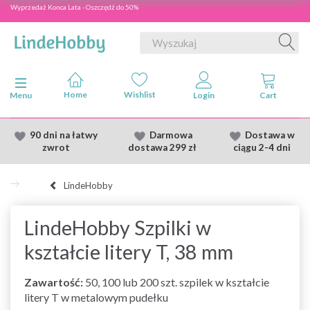
Wyprzedaż Konca Lata - Oszczędź do 50%
Przełącz nawigację
Menu
90 dni na łatwy
Darmowa
Dostawa
w
zwrot
dostawa
299 zł
ciągu 2
-4 dni
LindeHobby
LindeHobby Szpilki w
kształcie litery T, 38 mm
Zawartość:
50, 100 lub 200 szt. szpilek w kształcie
litery T w metalowym pudełku