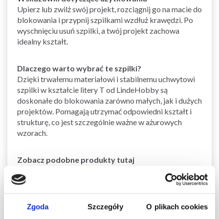
Upierz lub zwilż swój projekt, rozciągnij go na macie do
blokowania i przypnij szpilkami wzdłuż krawędzi. Po
wyschnięciu usuń szpilki, a twój projekt zachowa
idealny kształt.
Dlaczego warto wybrać te szpilki?
Dzięki trwałemu materiałowi i stabilnemu uchwytowi
szpilki w kształcie litery T od LindeHobby są
doskonałe do blokowania zarówno małych, jak i dużych
projektów. Pomagają utrzymać odpowiedni kształt i
strukturę, co jest szczególnie ważne w ażurowych
wzorach.
Zobacz podobne produkty tutaj
Zobacz wszystkie akcesoria od LindeHobby
tutaj
Zobacz wszystkie akcesoria do blokowania tutaj
Zgoda
Szczegóły
O plikach cookies
Zobacz wszystkie akcesoria do robótek
ręcznych tutaj