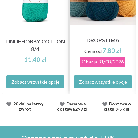
DROPS LIMA
LINDEHOBBY COTTON
8/4
7,80 zł
Cena od
11,40 zł
Okazja
31/08/2026
Zobacz wszystkie opcje
Zobacz wszystkie opcje
90 dni na łatwy
Darmowa
Dostawa
w
zwrot
dostawa
299 zł
ciągu
3-5 dni