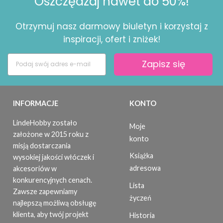
Oszczędzaj nawet do 50%!
Otrzymuj nasz darmowy biuletyn i korzystaj z
inspiracji, ofert i zniżek!
Zapisz się
INFORMACJE
KONTO
LindeHobby zostało
Moje
założone w 2015 roku z
konto
misją dostarczania
Książka
wysokiej jakości włóczek i
adresowa
akcesoriów w
konkurencyjnych cenach.
Lista
Zawsze zapewniamy
życzeń
najlepszą możliwą obsługę
klienta, aby twój projekt
Historia