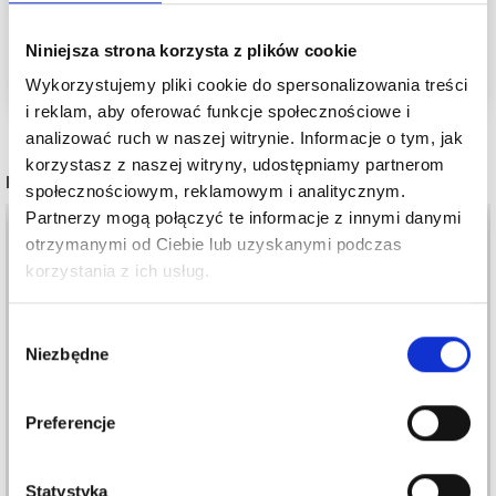
Zobacz wszystkie akcesoria tutaj
Niniejsza strona korzysta z plików cookie
Wykorzystujemy pliki cookie do spersonalizowania treści
i reklam, aby oferować funkcje społecznościowe i
analizować ruch w naszej witrynie. Informacje o tym, jak
korzystasz z naszej witryny, udostępniamy partnerom
POPULARNE ALTERNATYWY
społecznościowym, reklamowym i analitycznym.
Partnerzy mogą połączyć te informacje z innymi danymi
otrzymanymi od Ciebie lub uzyskanymi podczas
korzystania z ich usług.
Wybór
Niezbędne
zgody
Preferencje
Statystyka