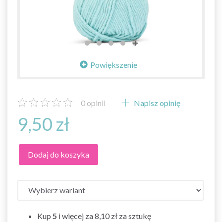
Powiększenie
0
opinii
Napisz opinię
9,50 zł
Dodaj do koszyka
Kup
5
i więcej za
8,10 zł
za sztukę