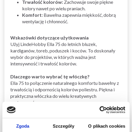
Trwałość kolorów:
Zachowuje swoje piękne
kolory nawet po wielu praniach.
Komfort:
Bawełna zapewnia miękkość, dobrą
wentylację i chłonność.
Wskazówki dotyczące użytkowania
Użyj LindeHobby Ella 75 do letnich bluzek,
kardiganów, toreb, poduszek i koców. To doskonały
wybór do projektów, w których ważna jest
intensywność i trwałość kolorów.
Dlaczego warto wybrać tę włóczkę?
Ella 75 to połączenie naturalnego komfortu bawełny z
trwałością i odpornością kolorów poliestru. Piękna i
praktyczna włóczka do wielu kreatywnych
zastosowań.
Zobacz podobne produkty
Zobacz wszystkie włóczki z mieszanką bawełny
Zgoda
Szczegóły
O plikach cookies
tutaj