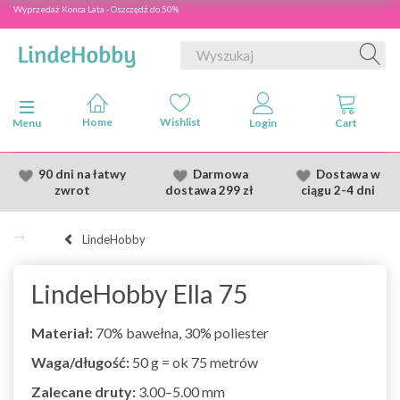
Wyprzedaż Konca Lata - Oszczędź do 50%
Przełącz nawigację
Menu
90 dni na łatwy
Darmowa
Dostawa
w
zwrot
dostawa
299 zł
ciągu 2
-4 dni
LindeHobby
LindeHobby Ella 75
Materiał:
70% bawełna, 30% poliester
Waga/długość:
50 g = ok 75 metrów
Zalecane druty:
3.00–5.00 mm