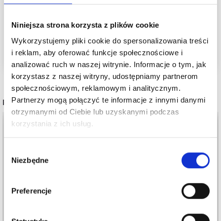
Zobacz wszystkie włóczki od LindeHobby tutaj
Zobacz wszystkie włóczki na druty tutaj
Niniejsza strona korzysta z plików cookie
Zobacz wszystkie wzory tutaj
Wykorzystujemy pliki cookie do spersonalizowania treści
i reklam, aby oferować funkcje społecznościowe i
analizować ruch w naszej witrynie. Informacje o tym, jak
korzystasz z naszej witryny, udostępniamy partnerom
społecznościowym, reklamowym i analitycznym.
Partnerzy mogą połączyć te informacje z innymi danymi
POPULARNE ALTERNATYWY
otrzymanymi od Ciebie lub uzyskanymi podczas
50%
Promocja
50%
Promocja
korzystania z ich usług.
Wybór
Niezbędne
zgody
Preferencje