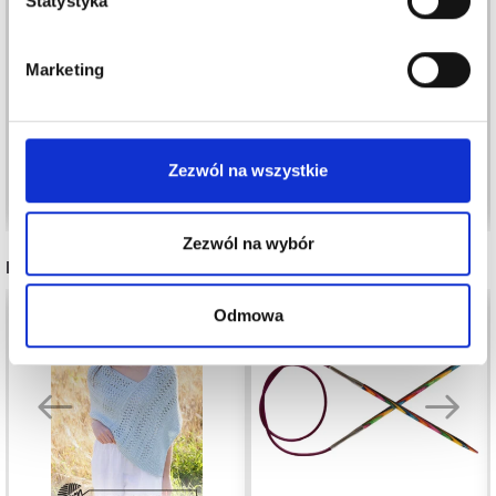
Statystyka
LINDEHOBBY ELLA 130
LINDEHOBBY MIRA
Marketing
4,75 zł
8,45 zł
9,50 zł
16,85 zł
Okazja
31/08/2026
Okazja
31/08/2026
Zezwól na wszystkie
Zobacz wszystkie opcje
Zobacz wszystkie opcje
Zezwól na wybór
INNI TEŻ WIDZIELI
Odmowa