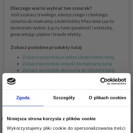
Dlaczego warto wybrać ten sznurek?
Jeśli szukasz trwałego, elastycznego i cienkiego
sznurka do makramy, LindeHobby Macrame Lux to
doskonały wybór. Łączy funkcjonalność i estetykę,
gwarantując piękne i trwałe efekty.
Zobacz podobne produkty tutaj
Zobacz wszystkie przędze LindeHobby tutaj
Zobacz wszystkie sznurki do makramy tutaj
Zobacz wszystkie akcesoria do biżuterii tutaj
Zobacz wszystko do wykończenia projektu tutaj
Zgoda
Szczegóły
O plikach cookies
POPULARNE ALTERNATYWY
Niniejsza strona korzysta z plików cookie
Wykorzystujemy pliki cookie do spersonalizowania treści
50%
Promocja