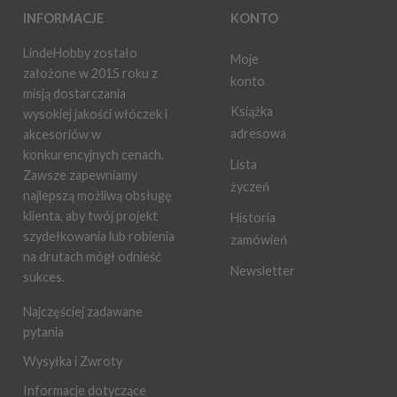
INFORMACJE
KONTO
LindeHobby zostało
Moje
założone w 2015 roku z
konto
misją dostarczania
Książka
wysokiej jakości włóczek i
adresowa
akcesoriów w
konkurencyjnych cenach.
Lista
Zawsze zapewniamy
życzeń
najlepszą możliwą obsługę
klienta, aby twój projekt
Historia
szydełkowania lub robienia
zamówień
na drutach mógł odnieść
Newsletter
sukces.
Najczęściej zadawane
pytania
Wysyłka i Zwroty
Informacje dotyczące