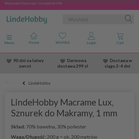
Wyprzedaż Konca Lata - Oszczędź do 50%
Przełącz nawigację
Menu
90 dni na łatwy
Darmowa
Dostawa
w
zwrot
dostawa
299 zł
ciągu 2
-4 dni
LindeHobby
LindeHobby Macrame Lux,
Sznurek do Makramy, 1 mm
Skład:
70% bawełna, 30% poliester
Waga/Długość:
200 g = ok. 200 metrów