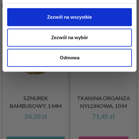
Nie, dziękuję
INNI TEŻ WIDZIELI
Zezwól na wszystkie
Zezwól na wybór
Odmowa
SZNUREK
TKANINA ORGANZA
BAMBUSOWY, 1 MM
NYLONOWA, 10 M
34,30 zł
71,45 zł