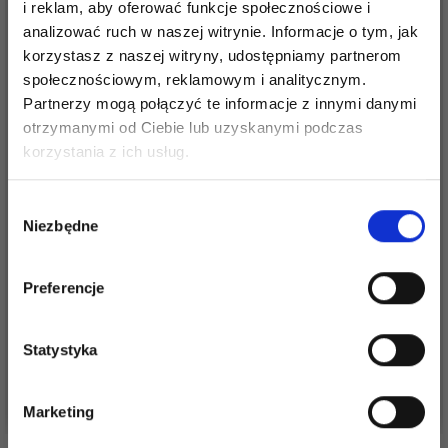
i reklam, aby oferować funkcje społecznościowe i
analizować ruch w naszej witrynie. Informacje o tym, jak
korzystasz z naszej witryny, udostępniamy partnerom
społecznościowym, reklamowym i analitycznym.
Partnerzy mogą połączyć te informacje z innymi danymi
otrzymanymi od Ciebie lub uzyskanymi podczas
Oszczędź nawet do 50%
korzystania z ich usług.
Stań się częścią naszej społeczności
Wybór
LINDEHOBBY
miłośników włóczek i uzyskaj wyłączny
Niezbędne
zgody
LINDEHOBBY
MACRAME LUX,
dostęp do inspirujących wzorów na druty i
MACRAME LUX,
SZNUREK DO
specjalnych ofert!
SZNUREK DO
Preferencje
MAKRAMY, 4 MM
23,50 zł
46,95 zł
MAKRAMY, 2 MM
39,95 zł
Okazja
31/08/2026
Statystyka
Tak, zapisz mnie!
Zobacz wszystkie opcje
Zobacz wszystkie opcje
Marketing