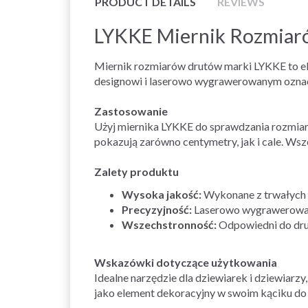
PRODUCT DETAILS
REVIEWS
LYKKE Miernik Rozmiar
Miernik rozmiarów drutów marki LYKKE to ele
designowi i laserowo wygrawerowanym oznacze
Zastosowanie
Użyj miernika LYKKE do sprawdzania rozmiar
pokazują zarówno centymetry, jak i cale. Ws
Zalety produktu
Wysoka jakość:
Wykonane z trwałych 
Precyzyjność:
Laserowo wygrawerowane
Wszechstronność:
Odpowiedni do drut
Wskazówki dotyczące użytkowania
Idealne narzędzie dla dziewiarek i dziewiarz
jako element dekoracyjny w swoim kąciku do