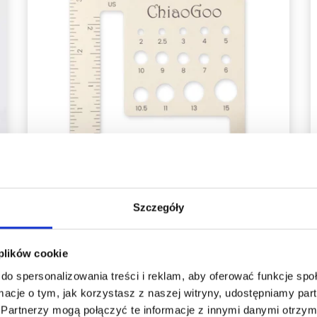
Szczegóły
 plików cookie
CHIAOGOO MIERNIK DRUTÓW I
do spersonalizowania treści i reklam, aby oferować funkcje sp
PRÓBEK (7.5 CM)
ormacje o tym, jak korzystasz z naszej witryny, udostępniamy p
Partnerzy mogą połączyć te informacje z innymi danymi otrzym
20,25 zł