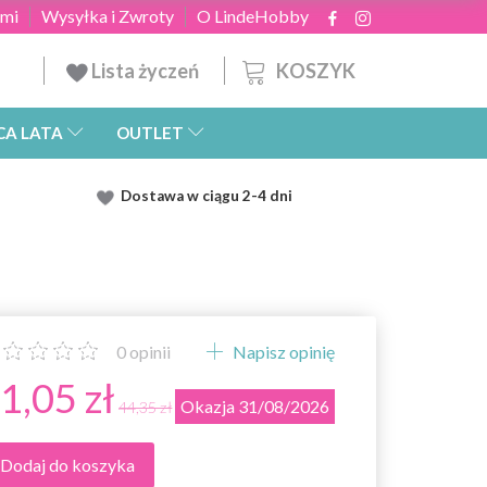
ami
Wysyłka i Zwroty
O LindeHobby
KOSZYK
Lista życzeń
CA LATA
OUTLET
Dostawa
w ciągu 2
-4 dni
0
opinii
Napisz opinię
1,05 zł
Okazja 31/08/2026
44,35 zł
Dodaj do koszyka