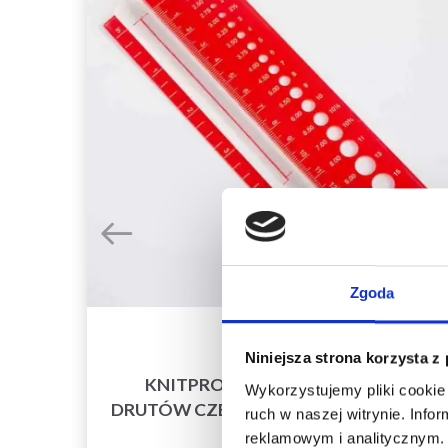
Zgoda
Niniejsza strona korzysta z
,
KNITPRO MIERNIK ROZMIARU
Wykorzystujemy pliki cookie 
DRUTÓW CZERWONY (2.00–12.00 MM)
ruch w naszej witrynie. Inf
reklamowym i analitycznym. 
21,75 zł