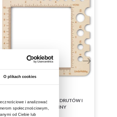
O plikach cookies
LINDEHOBBY MIERNIK DRUTÓW I
LI
ołecznościowe i analizować
PRÓBKI DZIANINY
artnerom społecznościowym,
anymi od Ciebie lub
31,95 zł