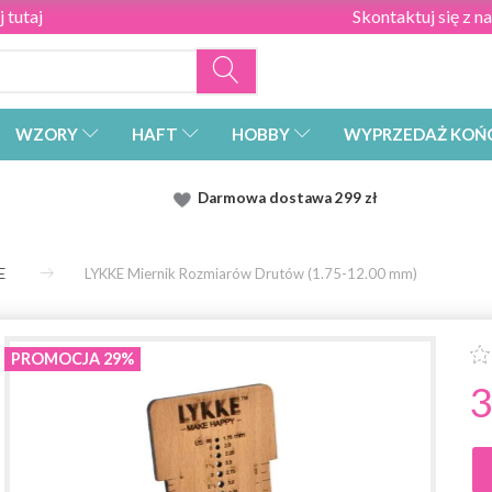
 tutaj
Skontaktuj się z n
WZORY
HAFT
HOBBY
WYPRZEDAŻ KOŃ
Darmowa dostawa
299 zł
E
LYKKE Miernik Rozmiarów Drutów (1.75-12.00 mm)
PROMOCJA 29%
3