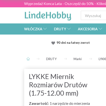
Wyprzedaż Konca Lata - Oszczędź do 50% - Kliknij
WŁÓCZKA
DRUTY
AKCESORIA
90 dni na łatwy zwrot
DRUTY
Marki
LYKK
LYKKE Miernik
Rozmiarów Drutów
(1.75-12.00 mm)
Zawartość:
1 narzędzie do mierzenia