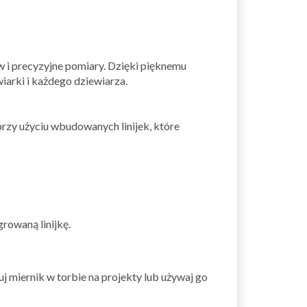
w i precyzyjne pomiary. Dzięki pięknemu
arki i każdego dziewiarza.
zy użyciu wbudowanych linijek, które
rowaną linijkę.
j miernik w torbie na projekty lub używaj go