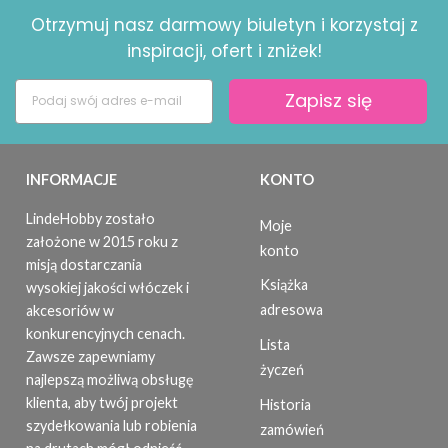
Otrzymuj nasz darmowy biuletyn i korzystaj z
inspiracji, ofert i zniżek!
Zapisz się
INFORMACJE
KONTO
LindeHobby zostało
Moje
założone w 2015 roku z
konto
misją dostarczania
Książka
wysokiej jakości włóczek i
adresowa
akcesoriów w
konkurencyjnych cenach.
Lista
Zawsze zapewniamy
życzeń
najlepszą możliwą obsługę
klienta, aby twój projekt
Historia
szydełkowania lub robienia
zamówień