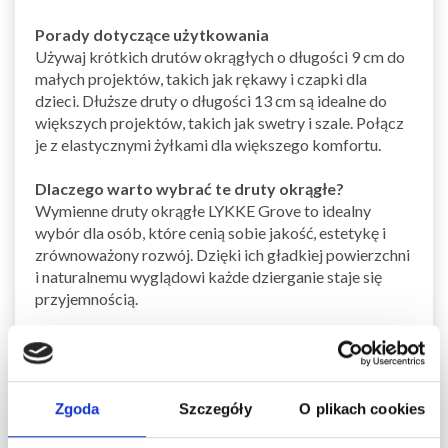
Porady dotyczące użytkowania
Używaj krótkich drutów okrągłych o długości 9 cm do
małych projektów, takich jak rękawy i czapki dla
dzieci. Dłuższe druty o długości 13 cm są idealne do
większych projektów, takich jak swetry i szale. Połącz
je z elastycznymi żyłkami dla większego komfortu.
Dlaczego warto wybrać te druty okrągłe?
Wymienne druty okrągłe LYKKE Grove to idealny
wybór dla osób, które cenią sobie jakość, estetykę i
zrównoważony rozwój. Dzięki ich gładkiej powierzchni
i naturalnemu wyglądowi każde dzierganie staje się
przyjemnością.
Zobacz podobne produkty tutaj
Zobacz wszystkie druty i szydełka LYKKE tutaj
Zobacz wszystkie wymienne druty okrągłe tutaj
Zgoda
Szczegóły
O plikach cookies
Zobacz wszystkie druty i szydełka tutaj
Zobacz wszystkie wzory na druty tutaj