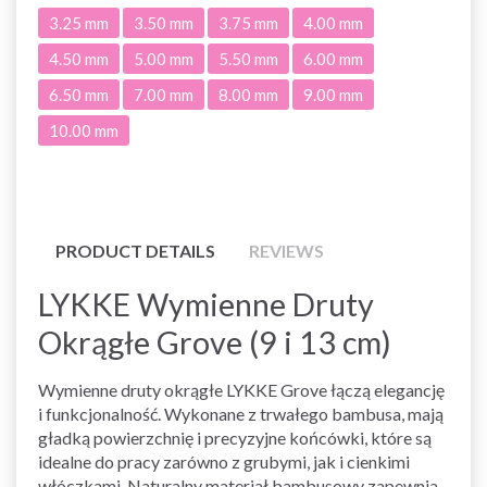
3.25 mm
3.50 mm
3.75 mm
4.00 mm
4.50 mm
5.00 mm
5.50 mm
6.00 mm
6.50 mm
7.00 mm
8.00 mm
9.00 mm
10.00 mm
PRODUCT DETAILS
REVIEWS
LYKKE Wymienne Druty
Okrągłe Grove (9 i 13 cm)
Wymienne druty okrągłe LYKKE Grove łączą elegancję
i funkcjonalność. Wykonane z trwałego bambusa, mają
gładką powierzchnię i precyzyjne końcówki, które są
idealne do pracy zarówno z grubymi, jak i cienkimi
włóczkami. Naturalny materiał bambusowy zapewnia