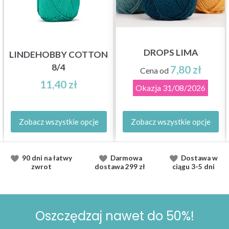
DROPS LIMA
LINDEHOBBY COTTON
8/4
7,80 zł
Cena od
11,40 zł
Okazja
31/08/2026
Zobacz wszystkie opcje
Zobacz wszystkie opcje
90 dni na łatwy
Darmowa
Dostawa
w
zwrot
dostawa
299 zł
ciągu
3-5 dni
Oszczędzaj nawet do 50%!