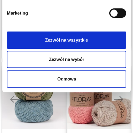
INDIGO (9 I 13 CM)
DRIFTWOOD (9 I 13
CM)
26,20 zł
26,20 zł
Cena od
Cena od
Marketing
Okazja
31/08/2026
Okazja
31/08/2026
Zobacz wszystkie opcje
Zobacz wszystkie opcje
Zezwól na wszystkie
Zezwól na wybór
INNI TEŻ WIDZIELI
Odmowa