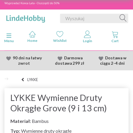
Wyprzedaż Konca Lata - Oszczędź do 50%
Przełącz nawigację
Menu
90 dni na łatwy
Darmowa
Dostawa
w
zwrot
dostawa
299 zł
ciągu 2
-4 dni
LYKKE
LYKKE Wymienne Druty
Okrągłe Grove (9 i 13 cm)
Materiał:
Bambus
Typ:
Wymienne druty okrągłe