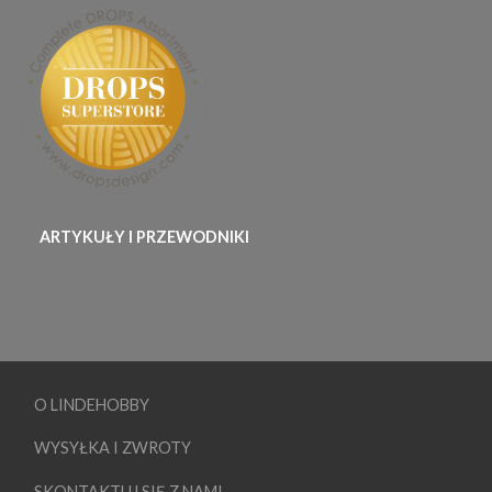
ARTYKUŁY I PRZEWODNIKI
O LINDEHOBBY
WYSYŁKA I ZWROTY
SKONTAKTUJ SIĘ Z NAMI