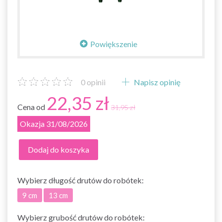
Powiększenie
0
opinii
Napisz opinię
22,35 zł
Cena od
31,95 zł
Okazja 31/08/2026
Dodaj do koszyka
Wybierz
długość drutów do robótek:
9 cm
13 cm
Wybierz
grubość drutów do robótek: