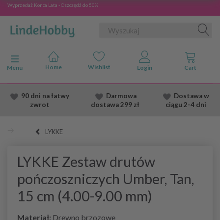
Wyprzedaż Konca Lata - Oszczędź do 50%
Przełącz nawigację
Menu
90 dni na łatwy
Darmowa
Dostawa
w
zwrot
dostawa
299 zł
ciągu 2
-4 dni
LYKKE
LYKKE Zestaw drutów
pończoszniczych Umber, Tan,
15 cm (4.00-9.00 mm)
Materiał:
Drewno brzozowe