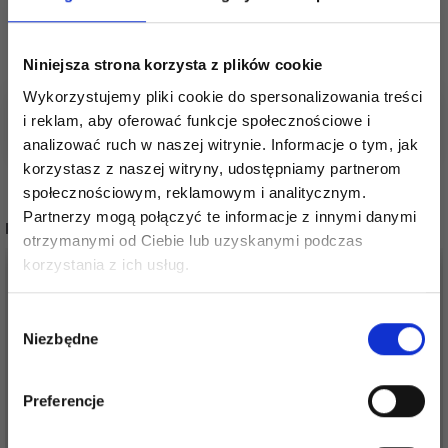
Zobacz wszystkie druty pończosznicze tutaj
Zobacz wszystkie zestawy drutów
pończoszniczych tutaj
Niniejsza strona korzysta z plików cookie
Zobacz wszystkie wzory dziewiarskie tutaj
Wykorzystujemy pliki cookie do spersonalizowania treści
i reklam, aby oferować funkcje społecznościowe i
analizować ruch w naszej witrynie. Informacje o tym, jak
korzystasz z naszej witryny, udostępniamy partnerom
społecznościowym, reklamowym i analitycznym.
Partnerzy mogą połączyć te informacje z innymi danymi
POPULARNE ALTERNATYWY
otrzymanymi od Ciebie lub uzyskanymi podczas
Oszczędź nawet do 50%
korzystania z ich usług.
30%
Promocja
30%
Promocja
Stań się częścią naszej społeczności
Wybór
miłośników włóczek i uzyskaj wyłączny
Niezbędne
zgody
dostęp do inspirujących wzorów na druty i
specjalnych ofert!
Preferencje