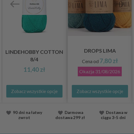
DROPS LIMA
LINDEHOBBY COTTON
8/4
7,80 zł
Cena od
11,40 zł
Okazja
31/08/2026
Zobacz wszystkie opcje
Zobacz wszystkie opcje
90 dni na łatwy
Darmowa
Dostawa
w
zwrot
dostawa
299 zł
ciągu
3-5 dni