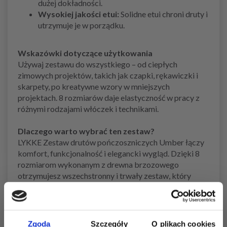
dużej dokładności.
Wysokiej jakości etui:
Solidne etui chroni druty i
utrzymuje je w porządku.
Wskazówki dotyczące użytkowania
Używaj zestawu do wszystkiego – od ciepłych
zimowych projektów, takich jak czapki, rękawiczki i
skarpety, po kreatywne wzory w mniejszych
projektach. 8 rozmiarów daje elastyczność w pracy z
różnymi rodzajami włóczek i technikami.
Dlaczego warto wybrać ten zestaw?
LYKKE Zestaw drutów pończoszniczych Umber łączy
komfort, funkcjonalność i elegancki wygląd. Dzięki 8
rozmiarom wykonanym z drewna brzozowego
otrzymujesz wszechstronny i trwały zestaw, który
zapewni przyjemność pracy przez wiele lat.
Zobacz podobne produkty tutaj
Zgoda
Szczegóły
O plikach cookies
Zobacz wszystkie druty i szydełka LYKKE tutaj