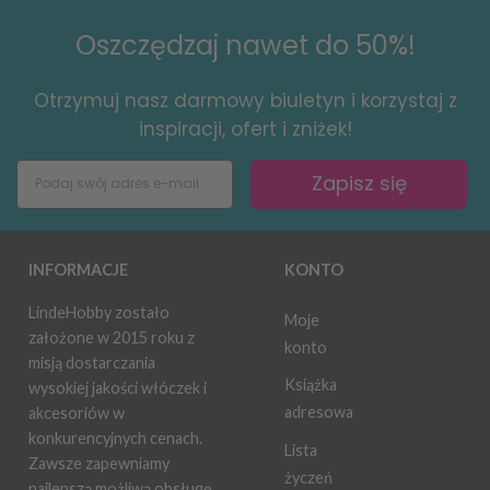
Oszczędzaj nawet do 50%!
Otrzymuj nasz darmowy biuletyn i korzystaj z
inspiracji, ofert i zniżek!
Zapisz się
INFORMACJE
KONTO
LindeHobby zostało
Moje
założone w 2015 roku z
konto
misją dostarczania
Książka
wysokiej jakości włóczek i
adresowa
akcesoriów w
konkurencyjnych cenach.
Lista
Zawsze zapewniamy
życzeń
najlepszą możliwą obsługę