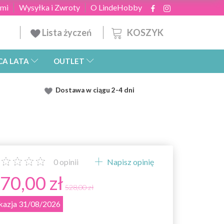
ami
Wysyłka i Zwroty
O LindeHobby
KOSZYK
Lista życzeń
CA LATA
OUTLET
Dostawa
w ciągu 2
-4 dni
0
opinii
Napisz opinię
70,00 zł
528,00 zł
kazja 31/08/2026