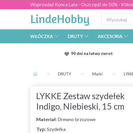
Wyprzedaż Konca Lata - Oszczędź do 50% - Kliknij
WŁÓCZKA
DRUTY
AKCESORIA
90 dni na łatwy zwrot
DRUTY
Marki
LYKK
LYKKE Zestaw szydełek
Indigo, Niebieski, 15 cm
Materiał:
Drewno brzozowe
Typ:
Szydełka