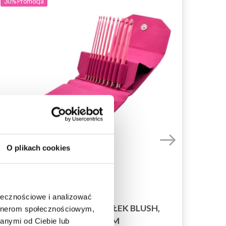
30%
Promocja
30%
Pr
O plikach cookies
ołecznościowe i analizować
LYKKE ZESTAW SZYDEŁEK BLUSH,
artnerom społecznościowym,
S
FUKSJA, 15 CM
anymi od Ciebie lub