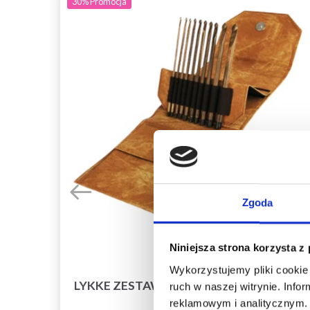
30%
Promocja
Zgoda
Niniejsza strona korzysta z
Wykorzystujemy pliki cookie 
I
LYKKE ZESTAW SZYDEŁEK UMBER, TAN,
ruch w naszej witrynie. Inf
EK
15 CM
reklamowym i analitycznym. 