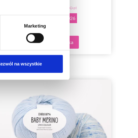
369,00 zł
526,00 zł
Okazja
31/08/2026
Marketing
Dodaj do koszyka
ezwól na wszystkie