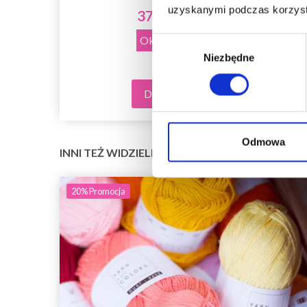
uzyskanymi podczas korzysta
370,00 zł
528,00 zł
Okazja
31/08/2026
Wybór
Niezbędne
zgody
Dodaj do koszyka
Odmowa
INNI TEŻ WIDZIELI
20%
Promocja