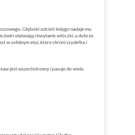
rzozowego. Głęboki odcień indygo nadaje mu
ńcówki ułatwiają chwytanie włóczki, a dobrze
t w solidnym etui, które chroni szydełka i
taw jest wszechstronny i pasuje do wielu
 elementy dekoracji wnętrz. Gładka