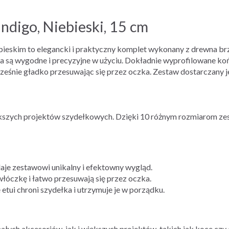
ndigo, Niebieski, 15 cm
bieskim to elegancki i praktyczny komplet wykonany z drewna b
a są wygodne i precyzyjne w użyciu. Dokładnie wyprofilowane ko
eśnie gładko przesuwając się przez oczka. Zestaw dostarczany jes
iększych projektów szydełkowych. Dzięki 10 różnym rozmiarom zes
aje zestawowi unikalny i efektowny wygląd.
łóczkę i łatwo przesuwają się przez oczka.
 etui chroni szydełka i utrzymuje je w porządku.
łych akcesoriów, jak i większych projektów, takich jak koce czy