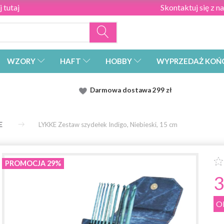
 tutaj
Skontaktuj się z n
WZORY
HAFT
HOBBY
WYPRZEDAŻ KOŃ
Darmowa dostawa
299 zł
E
LYKKE Zestaw szydełek Indigo, Niebieski, 15 cm
PROMOCJA 29%
3
O