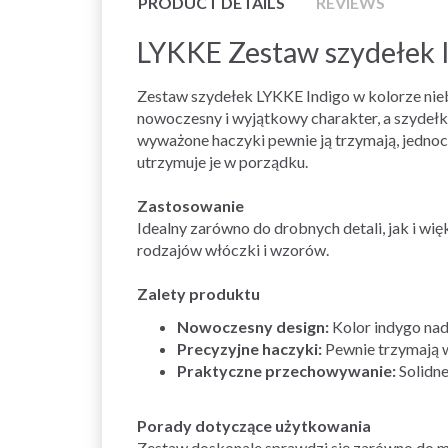
PRODUCT DETAILS
REVIEWS
LYKKE Zestaw szydełek I
Zestaw szydełek LYKKE Indigo w kolorze nie
nowoczesny i wyjątkowy charakter, a szydełk
wyważone haczyki pewnie ją trzymają, jednocz
utrzymuje je w porządku.
Zastosowanie
Idealny zarówno do drobnych detali, jak i w
rodzajów włóczki i wzorów.
Zalety produktu
Nowoczesny design:
Kolor indygo nad
Precyzyjne haczyki:
Pewnie trzymają w
Praktyczne przechowywanie:
Solidne
Porady dotyczące użytkowania
Zestaw doskonale sprawdzi się zarówno do ma