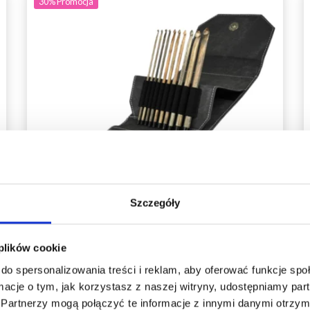
30%
Promocja
Szczegóły
 plików cookie
Oszczędź nawet do 50%
do spersonalizowania treści i reklam, aby oferować funkcje sp
LYKKE ZESTAW SZYDEŁEK
ormacje o tym, jak korzystasz z naszej witryny, udostępniamy p
Stań się częścią naszej społeczności
DRIFTWOOD, SZARY, 15 CM
Partnerzy mogą połączyć te informacje z innymi danymi otrzym