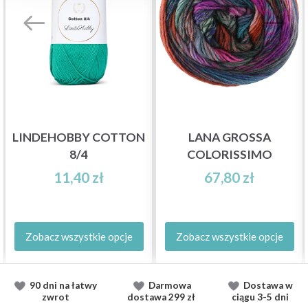
LINDEHOBBY COTTON
LANA GROSSA
8/4
COLORISSIMO
11,40 zł
67,80 zł
Zobacz wszystkie opcje
Zobacz wszystkie opcje
90 dni na łatwy
Darmowa
Dostawa
w
zwrot
dostawa
299 zł
ciągu
3-5 dni