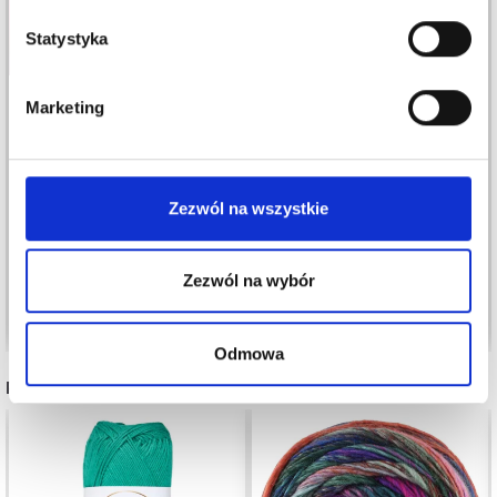
Statystyka
Marketing
YARN AND COLORS
DROPS BRUSHED
MUST-HAVE 8/4
ALPACA SILK
8,80 zł
10,99 zł
Zezwól na wszystkie
12,60 zł
Okazja
12/08/2026
Zezwól na wybór
Zobacz wszystkie opcje
Zobacz wszystkie opcje
Odmowa
POLECANE DLA CIEBIE