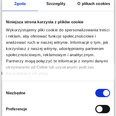
Zgoda
Szczegóły
O plikach cookies
KREDKI LYRA LYRAX, 12
KREDKI LYRA
Niniejsza strona korzysta z plików cookie
SZT
REMBRANDT, 12 SZT
Wykorzystujemy pliki cookie do spersonalizowania treści
96,70 zł
83,75 zł
i reklam, aby oferować funkcje społecznościowe i
analizować ruch w naszej witrynie. Informacje o tym, jak
korzystasz z naszej witryny, udostępniamy partnerom
Dodaj do koszyka
Dodaj do koszyka
społecznościowym, reklamowym i analitycznym.
Partnerzy mogą połączyć te informacje z innymi danymi
otrzymanymi od Ciebie lub uzyskanymi podczas
INNI TEŻ WIDZIELI
korzystania z ich usług.
20%
Promocja
Wybór
Niezbędne
zgody
Preferencje