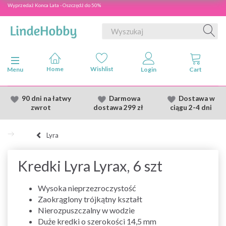
Wyprzedaż Konca Lata - Oszczędź do 50%
Przełącz nawigację
Menu
90 dni na łatwy
Darmowa
Dostawa
w
zwrot
dostawa
299 zł
ciągu 2
-4 dni
Lyra
Kredki Lyra Lyrax, 6 szt
Wysoka nieprzezroczystość
Zaokrąglony trójkątny kształt
Nierozpuszczalny w wodzie
Duże kredki o szerokości 14,5 mm