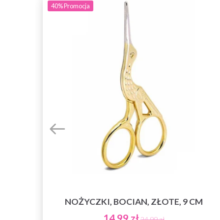
40%
Promocja
NOŻYCZKI, BOCIAN, ZŁOTE, 9 CM
PS
14,99 zł
24,99 zł