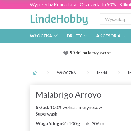
Wyprzedaż Konca Lata - Oszczędź do 50% - Kliknij
WŁÓCZKA
DRUTY
AKCESORIA
90 dni na łatwy zwrot
WŁÓCZKA
Marki
M
Malabrigo Arroyo
Skład:
100% wełna z merynosów
Superwash
Waga/długość:
100 g = ok. 306 m