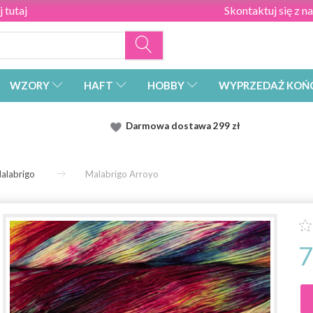
 tutaj
Skontaktuj się z n
WZORY
HAFT
HOBBY
WYPRZEDAŻ KOŃ
Darmowa dostawa
299 zł
alabrigo
Malabrigo Arroyo
7