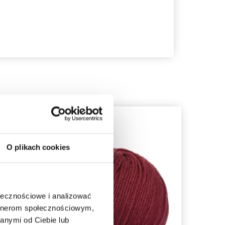
O plikach cookies
ołecznościowe i analizować
artnerom społecznościowym,
anymi od Ciebie lub