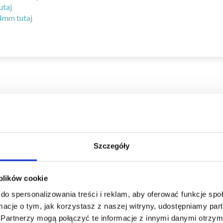
utaj
 4mm tutaj
Szczegóły
Oszczędź nawet do 50%
 plików cookie
do spersonalizowania treści i reklam, aby oferować funkcje sp
Stań się częścią naszej społeczności
ormacje o tym, jak korzystasz z naszej witryny, udostępniamy p
miłośników włóczek i uzyskaj wyłączny
Partnerzy mogą połączyć te informacje z innymi danymi otrzym