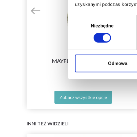
uzyskanymi podczas korzysta
Wybór
Niezbędne
zgody
OLOR
MAYFLOWER AMADORA
Odmowa
63,80 zł
Zobacz wszystkie opcje
INNI TEŻ WIDZIELI