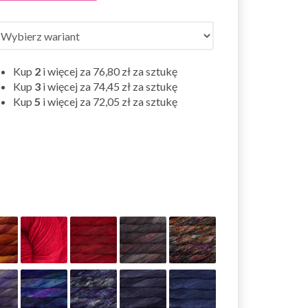
Kup
2
i więcej za
76,80 zł
za sztukę
Kup
3
i więcej za
74,45 zł
za sztukę
Kup
5
i więcej za
72,05 zł
za sztukę