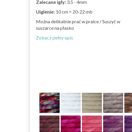
Zalecane igły:
3.5 - 4mm
Uiglenie:
10 cm = 20-22 mb
Można delikatnie prać w pralce / Suszyć w
suszarce na płasko
Zobacz pełny opis