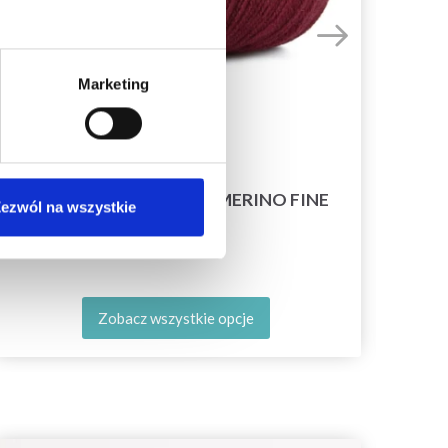
Marketing
MAYFLOWER LONDON MERINO FINE
ezwól na wszystkie
27,35 zł
Zobacz wszystkie opcje