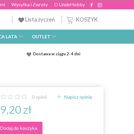
ami
Wysyłka i Zwroty
O LindeHobby
KOSZYK
Lista życzeń
CA LATA
OUTLET
Dostawa
w ciągu 2
-4 dni
0
opinii
Napisz opinię
9,20 zł
Dodaj do koszyka