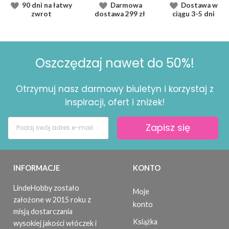
90 dni na łatwy
Darmowa
Dostawa
w
zwrot
dostawa
299 zł
ciągu
3-5 dni
Oszczędzaj nawet do 50%!
Otrzymuj nasz darmowy biuletyn i korzystaj z
inspiracji, ofert i zniżek!
Zapisz się
INFORMACJE
KONTO
LindeHobby zostało
Moje
założone w 2015 roku z
konto
misją dostarczania
Książka
wysokiej jakości włóczek i