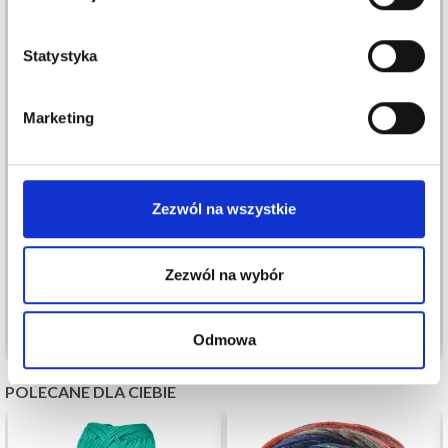
Statystyka
Marketing
LINDEHOBBY FUZZY
MANOS DEL URUGUAY
CHENILLE BIG
FINO
Zezwól na wszystkie
36,05 zł
118,00 zł
72,10 zł
138,00 zł
Okazja
31/08/2026
Okazja
12/08/2026
Zezwól na wybór
Zobacz wszystkie opcje
Zobacz wszystkie opcje
Odmowa
POLECANE DLA CIEBIE