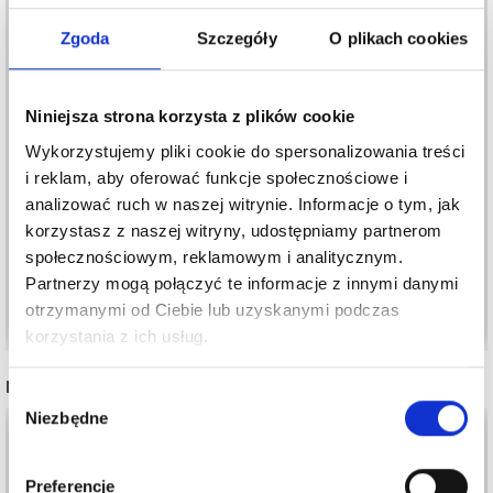
Zgoda
Szczegóły
O plikach cookies
Niniejsza strona korzysta z plików cookie
MARKERY
MARKERY
Wykorzystujemy pliki cookie do spersonalizowania treści
i reklam, aby oferować funkcje społecznościowe i
PIERŚCIENIOWE
PIERŚCIENIOWE
analizować ruch w naszej witrynie. Informacje o tym, jak
CLOVER STITCH,
CLOVER
korzystasz z naszej witryny, udostępniamy partnerom
JUMBO
(RÓŻOWY/NIEBIESKI/BIA
37,05 zł
37,05 zł
społecznościowym, reklamowym i analitycznym.
(CZERWONY/ZIELONY)
Partnerzy mogą połączyć te informacje z innymi danymi
Dodaj do koszyka
Dodaj do koszyka
otrzymanymi od Ciebie lub uzyskanymi podczas
korzystania z ich usług.
INNI TEŻ WIDZIELI
Wybór
Niezbędne
zgody
50%
Promocja
14%
Promocja
Preferencje