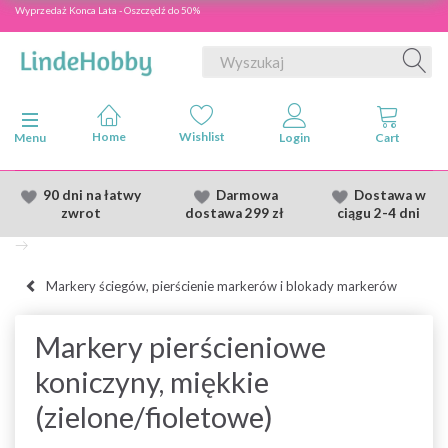
Wyprzedaż Konca Lata - Oszczędź do 50%
Przełącz nawigację
Menu
90 dni na łatwy
Darmowa
Dostawa
w
zwrot
dostawa
299 zł
ciągu 2
-4 dni
Markery ściegów, pierścienie markerów i blokady markerów
Markery pierścieniowe
koniczyny, miękkie
(zielone/fioletowe)