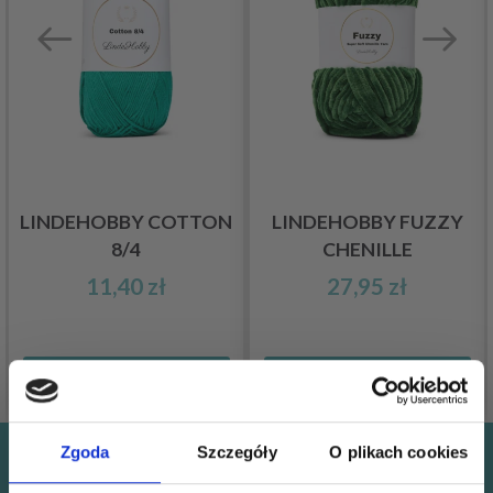
LINDEHOBBY COTTON
LINDEHOBBY FUZZY
8/4
CHENILLE
11,40 zł
27,95 zł
Zobacz wszystkie opcje
Zobacz wszystkie opcje
Zgoda
Szczegóły
O plikach cookies
Oszczędzaj nawet do 50%!