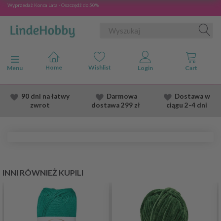
Wyprzedaż Konca Lata - Oszczędź do 50%
Przełącz nawigację
Menu
90 dni na łatwy
Darmowa
Dostawa
w
zwrot
dostawa
299 zł
ciągu 2
-4 dni
INNI RÓWNIEŻ KUPILI