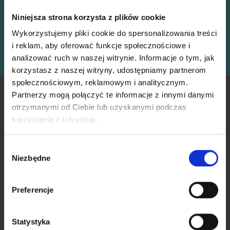
Otrzymuj nasz darmowy biuletyn i korzystaj z
Niniejsza strona korzysta z plików cookie
inspiracji, ofert i zniżek!
Wykorzystujemy pliki cookie do spersonalizowania treści
i reklam, aby oferować funkcje społecznościowe i
Zapisz się
analizować ruch w naszej witrynie. Informacje o tym, jak
korzystasz z naszej witryny, udostępniamy partnerom
społecznościowym, reklamowym i analitycznym.
INFORMACJE
KONTO
Partnerzy mogą połączyć te informacje z innymi danymi
otrzymanymi od Ciebie lub uzyskanymi podczas
Oszczędź nawet do 50%
LindeHobby zostało
Moje
korzystania z ich usług.
założone w 2015 roku z
konto
misją dostarczania
Stań się częścią naszej społeczności
Wybór
Książka
wysokiej jakości włóczek i
miłośników włóczek i uzyskaj wyłączny
Niezbędne
zgody
adresowa
akcesoriów w
dostęp do inspirujących wzorów na druty i
konkurencyjnych cenach.
Lista
specjalnych ofert!
Zawsze zapewniamy
Preferencje
życzeń
najlepszą możliwą obsługę
klienta, aby twój projekt
Historia
szydełkowania lub robienia
Statystyka
zamówień