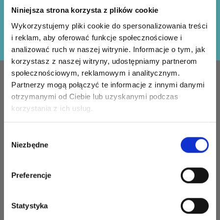
Otrzymuj nasz darmowy biuletyn i korzystaj z
Niniejsza strona korzysta z plików cookie
inspiracji, ofert i zniżek!
Wykorzystujemy pliki cookie do spersonalizowania treści
Zapisz się
i reklam, aby oferować funkcje społecznościowe i
analizować ruch w naszej witrynie. Informacje o tym, jak
korzystasz z naszej witryny, udostępniamy partnerom
społecznościowym, reklamowym i analitycznym.
INFORMACJE
KONTO
Partnerzy mogą połączyć te informacje z innymi danymi
otrzymanymi od Ciebie lub uzyskanymi podczas
LindeHobby zostało
Moje
korzystania z ich usług.
założone w 2015 roku z
konto
misją dostarczania
Książka
wysokiej jakości włóczek i
Wybór
adresowa
akcesoriów w
Niezbędne
zgody
konkurencyjnych cenach.
Lista
Zawsze zapewniamy
życzeń
Preferencje
najlepszą możliwą obsługę
klienta, aby twój projekt
Historia
szydełkowania lub robienia
zamówień
Statystyka
na drutach mógł odnieść
Newsletter