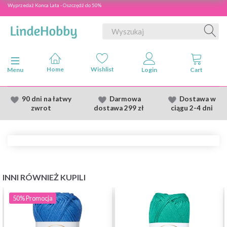
Wyprzedaż Konca Lata - Oszczędź do 50%
Przełącz nawigację
Menu
90 dni na łatwy
Darmowa
Dostawa
w
zwrot
dostawa
299 zł
ciągu 2
-4 dni
INNI RÓWNIEŻ KUPILI
50%
Promocja