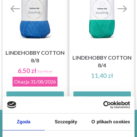
LINDEHOBBY COTTON
LINDEHOBBY COTTON
8/8
8/4
6,50 zł
12,95 zł
11,40 zł
Okazja
31/08/2026
Zobacz wszystkie opcje
Zobacz wszystkie opcje
Oszczędzaj nawet do 50%!
Zgoda
Szczegóły
O plikach cookies