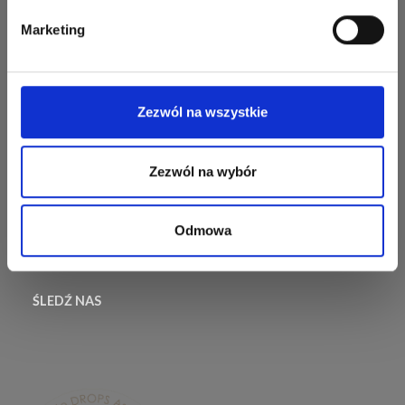
sukces.
Marketing
Najczęściej zadawane
pytania
Wysyłka i Zwroty
Zezwól na wszystkie
Informacje dotyczące
zwrotów
Odstąp od umowy
Zezwól na wybór
Odmowa
ŚLEDŹ NAS