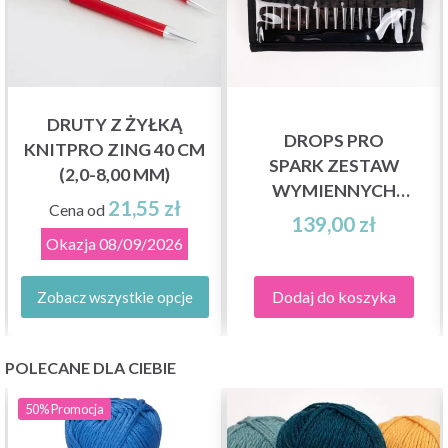
DRUTY Z ŻYŁKĄ
DROPS PRO
KNITPRO ZING 40 CM
SPARK ZESTAW
(2,0-8,00 MM)
WYMIENNYCH
21,55 zł
Cena od
DRUTÓW Z ŻYŁKĄ
139,00 zł
Okazja
08/09/2026
Dodaj do koszyka
Zobacz wszystkie opcje
POLECANE DLA CIEBIE
50%
Promocja