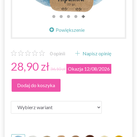
Powiększenie
0
opinii
Napisz opinię
28,90 zł
Okazja 12/08/2026
36,10 zł
Dodaj do koszyka