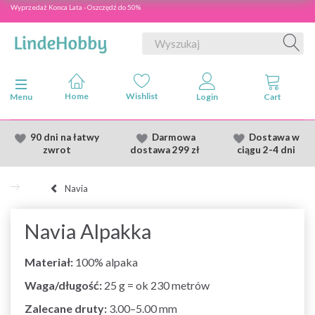
Wyprzedaż Konca Lata - Oszczędź do 50%
Przełącz nawigację
Menu
90 dni na łatwy
Darmowa
Dostawa
w
zwrot
dostawa
299 zł
ciągu 2
-4 dni
Navia
Navia Alpakka
Materiał:
100% alpaka
Waga/długość:
25 g = ok 230 metrów
Zalecane druty:
3.00–5.00 mm