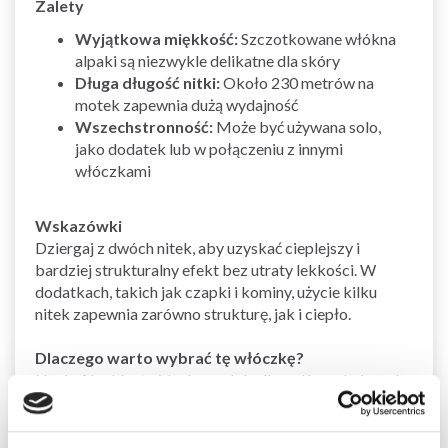
Zalety
Wyjątkowa miękkość:
Szczotkowane włókna
alpaki są niezwykle delikatne dla skóry
Długa długość nitki:
Około 230 metrów na
motek zapewnia dużą wydajność
Wszechstronność:
Może być używana solo,
jako dodatek lub w połączeniu z innymi
włóczkami
Wskazówki
Dziergaj z dwóch nitek, aby uzyskać cieplejszy i
bardziej strukturalny efekt bez utraty lekkości. W
dodatkach, takich jak czapki i kominy, użycie kilku
nitek zapewnia zarówno strukturę, jak i ciepło.
Dlaczego warto wybrać tę włóczkę?
Navia Alpakka to idealny wybór dla osób szukających
luksusowej, miękkiej i lekkiej włóczki wysokiej jakości
– zarówno do dużych, jak i małych projektów.