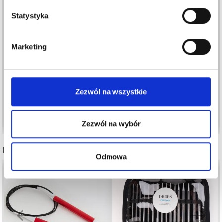
Statystyka
Marketing
NAVIA LAMB
MODE AT ROWAN
ALPACA HAZE
32,15 zł
40,20 zł
30,95 zł
Okazja
1d 18t 45m 1s
Zezwól na wszystkie
Zobacz wszystkie opcje
Zobacz wszystkie opcje
Zezwól na wybór
INNI TEŻ WIDZIELI
Odmowa