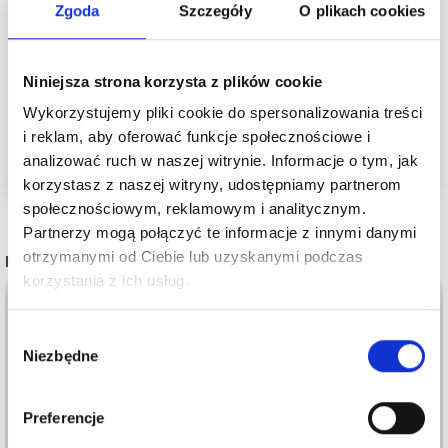
Zgoda
Szczegóły
O plikach cookies
Zobacz podobne produkty tutaj
Zobacz wszystkie włóczki Navia tutaj
Zobacz wszystkie włóczki z alpaki tutaj
Niniejsza strona korzysta z plików cookie
Zobacz włóczki według rozmiaru drutów tutaj
Wykorzystujemy pliki cookie do spersonalizowania treści
Zobacz wszystkie wzory tutaj
i reklam, aby oferować funkcje społecznościowe i
analizować ruch w naszej witrynie. Informacje o tym, jak
korzystasz z naszej witryny, udostępniamy partnerom
społecznościowym, reklamowym i analitycznym.
Partnerzy mogą połączyć te informacje z innymi danymi
otrzymanymi od Ciebie lub uzyskanymi podczas
POPULARNE ALTERNATYWY
korzystania z ich usług.
20%
Promocja
Wybór
Niezbędne
zgody
Preferencje