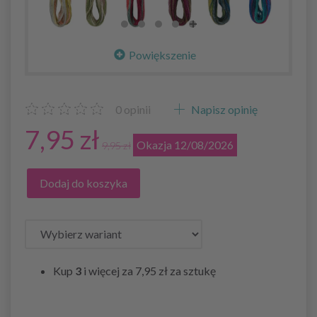
Powiększenie
0
opinii
Napisz opinię
7,95 zł
Okazja 12/08/2026
9,95 zł
Dodaj do koszyka
Kup
3
i więcej za
7,95 zł
za sztukę