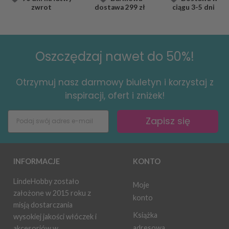
zwrot
dostawa
299 zł
ciągu
3-5 dni
Oszczędzaj nawet do 50%!
Otrzymuj nasz darmowy biuletyn i korzystaj z
inspiracji, ofert i zniżek!
Zapisz się
INFORMACJE
KONTO
LindeHobby zostało
Moje
założone w 2015 roku z
konto
misją dostarczania
Książka
wysokiej jakości włóczek i
adresowa
akcesoriów w