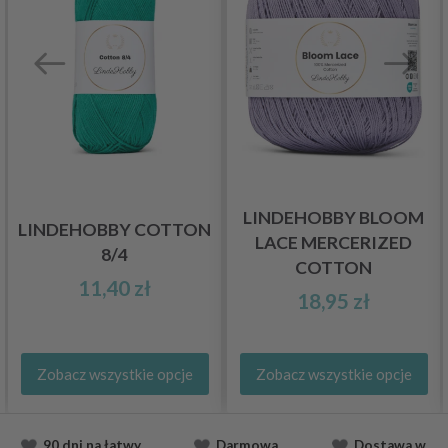
LINDEHOBBY BLOOM
LINDEHOBBY COTTON
LACE MERCERIZED
8/4
COTTON
11,40 zł
18,95 zł
Zobacz wszystkie opcje
Zobacz wszystkie opcje
90 dni na łatwy
Darmowa
Dostawa
w