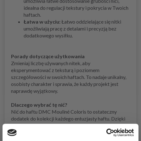
umożliwia łatwe dostosowanie grubości nici,
idealna do regulacji tekstury i pokrycia w Twoich
haftach.
Łatwa w użyciu:
Łatwo oddzielające się nitki
umożliwiają pracę z detalami i precyzją bez
dodatkowego wysiłku.
Porady dotyczące użytkowania
Zmieniaj liczbę używanych nitek, aby
eksperymentować z teksturą i poziomem
szczegółowości w swoich haftach. To nadaje unikalny,
osobisty charakter i sprawia, że każdy projekt jest
naprawdę wyjątkowy.
Dlaczego wybrać tę nić?
Nić do haftu DMC Mouliné Coloris to ostateczny
dodatek do kolekcji każdego entuzjasty haftu. Dzięki
swojej zdolności do pięknego i bezproblemowego
mieszania kolorów, jest to marzenie zarówno dla
początkujących, jak i doświadczonych hafciarzy.