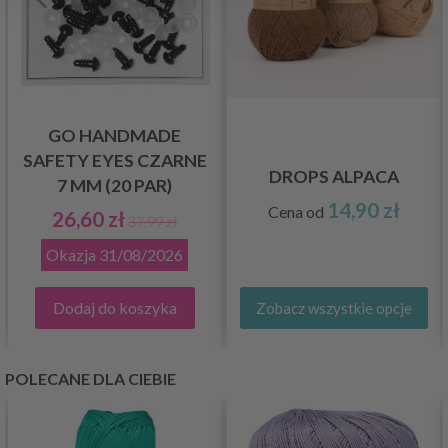
GO HANDMADE
SAFETY EYES CZARNE
DROPS ALPACA
7 MM (20 PAR)
14,90 zł
Cena od
26,60 zł
37,99 zł
Okazja
31/08/2026
Dodaj do koszyka
Zobacz wszystkie opcje
POLECANE DLA CIEBIE