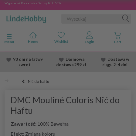
Wyprzedaż Konca Lata - Oszczędź do 50%
Przełącz nawigację
Menu
90 dni na łatwy
Darmowa
Dostawa
w
zwrot
dostawa
299 zł
ciągu 2
-4 dni
Nić do haftu
DMC Mouliné Coloris Nić do
Haftu
Zawartość:
100% Bawełna
Efekt:
Zmiana koloru