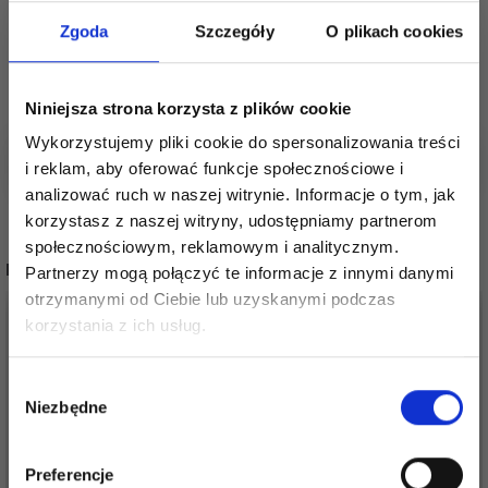
Zgoda
Szczegóły
O plikach cookies
Zobacz podobne produkty tutaj
Zobacz inne nici do haftu tutaj
Niniejsza strona korzysta z plików cookie
DMC Mouliné Color Variations Nić do haftu
Wykorzystujemy pliki cookie do spersonalizowania treści
i reklam, aby oferować funkcje społecznościowe i
analizować ruch w naszej witrynie. Informacje o tym, jak
korzystasz z naszej witryny, udostępniamy partnerom
społecznościowym, reklamowym i analitycznym.
POPULARNE ALTERNATYWY
Partnerzy mogą połączyć te informacje z innymi danymi
otrzymanymi od Ciebie lub uzyskanymi podczas
Oszczędź nawet do 50%
20%
Promocja
20%
Promocja
korzystania z ich usług.
Stań się częścią naszej społeczności
Wybór
miłośników włóczek i uzyskaj wyłączny
Niezbędne
zgody
dostęp do inspirujących wzorów na druty i
specjalnych ofert!
Preferencje