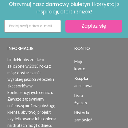
Otrzymuj nasz darmowy biuletyn i korzystaj z
inspiracji, ofert i zniżek!
Zapisz się
INFORMACJE
KONTO
LindeHobby zostało
Moje
założone w 2015 roku z
konto
misją dostarczania
Książka
wysokiej jakości włóczek i
adresowa
akcesoriów w
konkurencyjnych cenach.
Lista
Zawsze zapewniamy
życzeń
najlepszą możliwą obsługę
klienta, aby twój projekt
Historia
szydełkowania lub robienia
zamówień
na drutach mógł odnieść