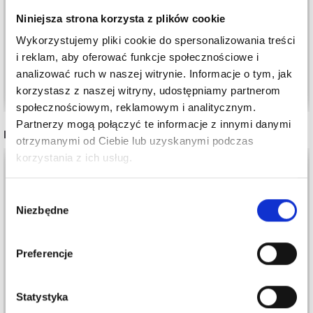
SZYCIA, 3 SZT
POLIESTROWE 1000M
Niniejsza strona korzysta z plików cookie
7,99 zł
9,70 zł
Wykorzystujemy pliki cookie do spersonalizowania treści
i reklam, aby oferować funkcje społecznościowe i
analizować ruch w naszej witrynie. Informacje o tym, jak
Dodaj do koszyka
Zobacz wszystkie opcje
korzystasz z naszej witryny, udostępniamy partnerom
społecznościowym, reklamowym i analitycznym.
Partnerzy mogą połączyć te informacje z innymi danymi
INNI TEŻ WIDZIELI
otrzymanymi od Ciebie lub uzyskanymi podczas
korzystania z ich usług.
Wybór
Niezbędne
zgody
Preferencje
Statystyka