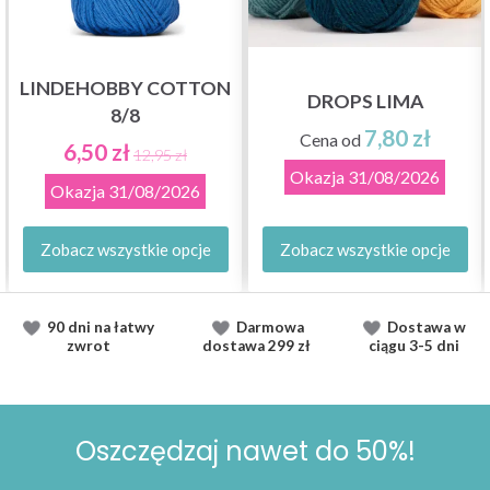
LINDEHOBBY COTTON
DROPS LIMA
8/8
7,80 zł
Cena od
6,50 zł
12,95 zł
Okazja
31/08/2026
Okazja
31/08/2026
Zobacz wszystkie opcje
Zobacz wszystkie opcje
90 dni na łatwy
Darmowa
Dostawa
w
zwrot
dostawa
299 zł
ciągu
3-5 dni
Oszczędzaj nawet do 50%!