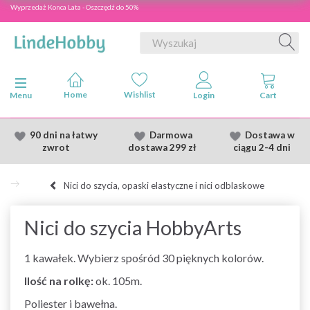
Wyprzedaż Konca Lata - Oszczędź do 50%
Przełącz nawigację
Menu
90 dni na łatwy
Darmowa
Dostawa
w
zwrot
dostawa
299 zł
ciągu 2
-4 dni
Nici do szycia, opaski elastyczne i nici odblaskowe
Nici do szycia HobbyArts
1 kawałek. Wybierz spośród 30 pięknych kolorów.
Ilość na rolkę:
ok. 105m.
Poliester i bawełna.