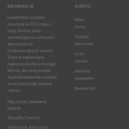
INFORMACJE
KONTO
LindeHobby zostało
Moje
założone w 2015 roku z
konto
misją dostarczania
Książka
wysokiej jakości włóczek i
adresowa
akcesoriów w
konkurencyjnych cenach.
Lista
Zawsze zapewniamy
życzeń
najlepszą możliwą obsługę
klienta, aby twój projekt
Historia
szydełkowania lub robienia
zamówień
na drutach mógł odnieść
Newsletter
sukces.
Najczęściej zadawane
pytania
Wysyłka i Zwroty
Informacje dotyczące