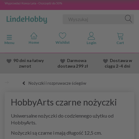
Wyprzedaż Konca Lata - Oszczędź do 50%
Przełącz nawigację
Menu
90 dni na łatwy
Darmowa
Dostawa
w
zwrot
dostawa
299 zł
ciągu 2
-4 dni
Nożyczki i rozpruwacze ściegów
HobbyArts czarne nożyczki
Uniwersalne nożyczki do codziennego użytku od
HobbyArts.
Nożyczki są czarne i mają długość 12,5 cm.