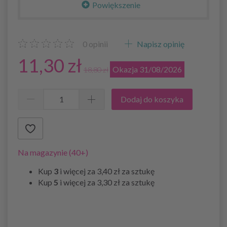
Powiększenie
0
opinii
Napisz opinię
11,30 zł
Okazja 31/08/2026
18,80 zł
Dodaj do koszyka
Na magazynie (40+)
Kup
3
i więcej za
3,40 zł
za sztukę
Kup
5
i więcej za
3,30 zł
za sztukę