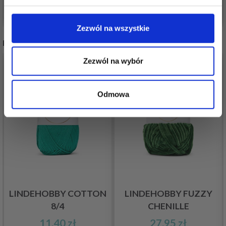
Nie, dziękuję
Dodaj do koszyka
Zobacz wszystkie opcje
Zezwól na wszystkie
POLECANE DLA CIEBIE
Zezwól na wybór
Odmowa
LINDEHOBBY COTTON
LINDEHOBBY FUZZY
8/4
CHENILLE
11,40 zł
27,95 zł