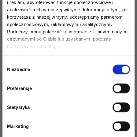
i reklam, aby oferować funkcje społecznościowe i
analizować ruch w naszej witrynie. Informacje o tym, jak
INNI TEŻ WIDZIELI
korzystasz z naszej witryny, udostępniamy partnerom
społecznościowym, reklamowym i analitycznym.
Partnerzy mogą połączyć te informacje z innymi danymi
otrzymanymi od Ciebie lub uzyskanymi podczas
Oszczędź nawet do 50%
korzystania z ich usług.
Stań się częścią naszej społeczności
Wybór
miłośników włóczek i uzyskaj wyłączny
Niezbędne
zgody
dostęp do inspirujących wzorów na druty i
specjalnych ofert!
Preferencje
DROPS PRO ROMANCE
DROPS BRUSHED
ZESTAW DELUXE
Statystyka
ALPACA SILK
WYMIENNYCH
12,60 zł
Tak, zapisz mnie!
DRUTÓW Z ŻYŁKĄ
219,00 zł
Marketing