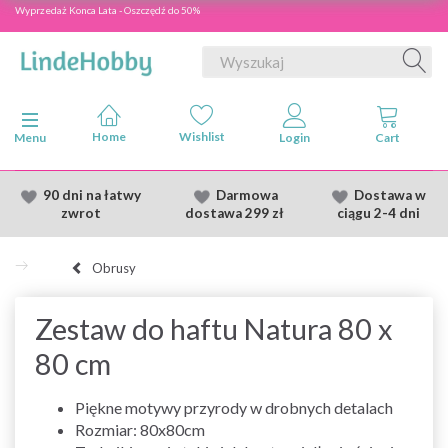
Wyprzedaż Konca Lata - Oszczędź do 50%
Przełącz nawigację
Menu
90 dni na łatwy
Darmowa
Dostawa
w
zwrot
dostawa
299 zł
ciągu 2
-4 dni
Obrusy
Zestaw do haftu Natura 80 x
80 cm
Piękne motywy przyrody w drobnych detalach
Rozmiar: 80x80cm