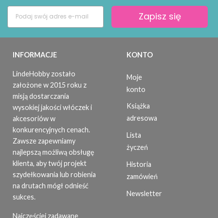
Zapisz się
INFORMACJE
KONTO
LindeHobby zostało
Moje
założone w 2015 roku z
konto
misją dostarczania
Książka
wysokiej jakości włóczek i
adresowa
akcesoriów w
konkurencyjnych cenach.
Lista
Zawsze zapewniamy
życzeń
najlepszą możliwą obsługę
klienta, aby twój projekt
Historia
szydełkowania lub robienia
zamówień
na drutach mógł odnieść
Newsletter
sukces.
Najczęściej zadawane