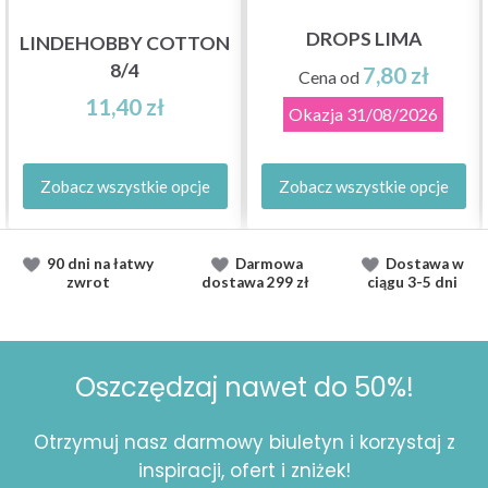
DROPS LIMA
LINDEHOBBY COTTON
8/4
7,80 zł
Cena od
11,40 zł
Okazja
31/08/2026
Zobacz wszystkie opcje
Zobacz wszystkie opcje
90 dni na łatwy
Darmowa
Dostawa
w
zwrot
dostawa
299 zł
ciągu
3-5 dni
Oszczędzaj nawet do 50%!
Otrzymuj nasz darmowy biuletyn i korzystaj z
inspiracji, ofert i zniżek!