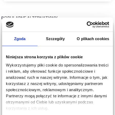
POPULARNE ALTERNATYWY
20%
Promocja
20%
Promocja
Zgoda
Szczegóły
O plikach cookies
Niniejsza strona korzysta z plików cookie
Wykorzystujemy pliki cookie do spersonalizowania treści
i reklam, aby oferować funkcje społecznościowe i
analizować ruch w naszej witrynie. Informacje o tym, jak
korzystasz z naszej witryny, udostępniamy partnerom
społecznościowym, reklamowym i analitycznym.
ZESTAW DO HAFTU
ZESTAW DO HAFTU
Partnerzy mogą połączyć te informacje z innymi danymi
LOBELIA 80 X 80 CM
REDWORK 40 X 80 CM
otrzymanymi od Ciebie lub uzyskanymi podczas
156,00 zł
100,00 zł
195,00 zł
125,00 zł
korzystania z ich usług.
Okazja
12/08/2026
Okazja
12/08/2026