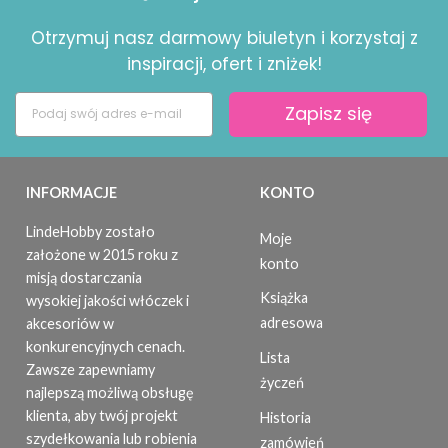
Otrzymuj nasz darmowy biuletyn i korzystaj z
inspiracji, ofert i zniżek!
Zapisz się
INFORMACJE
KONTO
LindeHobby zostało
Moje
założone w 2015 roku z
konto
misją dostarczania
Książka
wysokiej jakości włóczek i
adresowa
akcesoriów w
konkurencyjnych cenach.
Lista
Zawsze zapewniamy
życzeń
najlepszą możliwą obsługę
klienta, aby twój projekt
Historia
szydełkowania lub robienia
zamówień