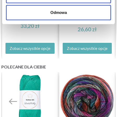
Odmowa
LANA GROSSA COSY
EUKALAN 100 ML
SOCKS MULTI STRIPES
33,20 zł
26,60 zł
Zobacz wszystkie opcje
Zobacz wszystkie opcje
POLECANE DLA CIEBIE