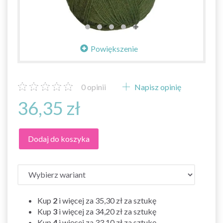
Powiększenie
0
opinii
Napisz opinię
36,35 zł
Dodaj do koszyka
Kup
2
i więcej za
35,30 zł
za sztukę
Kup
3
i więcej za
34,20 zł
za sztukę
Kup
4
i więcej za
33,10 zł
za sztukę