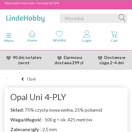
Wyprzedaż Konca Lata - Oszczędź do 50%
Przełącz nawigację
Menu
90 dni na łatwy
Darmowa
Dostawa
w
zwrot
dostawa
299 zł
ciągu 2
-4 dni
Opal
Opal Uni 4-PLY
Skład:
75% czysta nowa wełna, 25% poliamid
Waga/długość
: 100 g = ok. 425 metrów
Zalecane igły
: 2,5 mm