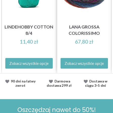
LINDEHOBBY COTTON
LANA GROSSA
8/4
COLORISSIMO
11,40 zł
67,80 zł
Zobacz wszystkie opcje
Zobacz wszystkie opcje
90 dni na łatwy
Darmowa
Dostawa
w
zwrot
dostawa
299 zł
ciągu
3-5 dni
Oszczędzaj nawet do 50%!