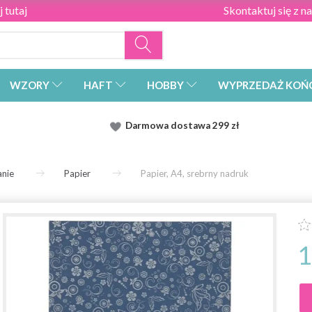
 tutaj
Skontaktuj się z n
WZORY
HAFT
HOBBY
WYPRZEDAŻ KOŃ
Darmowa dostawa
299 zł
nie
Papier
Papier, A4, srebrny nadruk
1