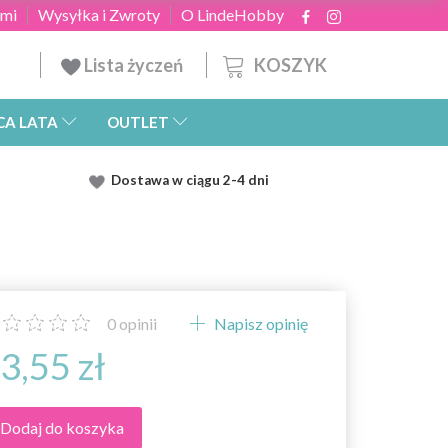
ami
Wysyłka i Zwroty
O LindeHobby
KOSZYK
Lista życzeń
CA LATA
OUTLET
Dostawa
w ciągu 2
-4 dni
0
opinii
Napisz opinię
3,55 zł
Dodaj do koszyka