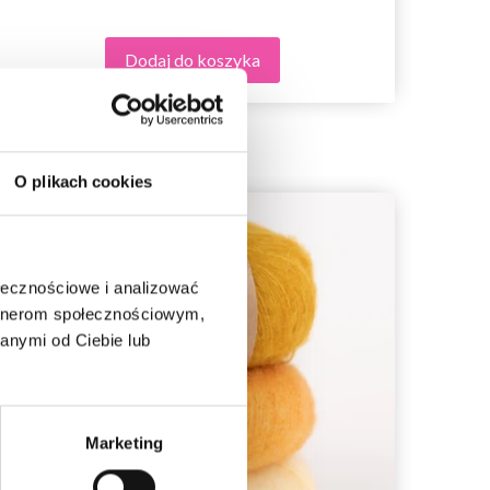
Dodaj do koszyka
O plikach cookies
50%
Pr
ołecznościowe i analizować
artnerom społecznościowym,
anymi od Ciebie lub
Marketing