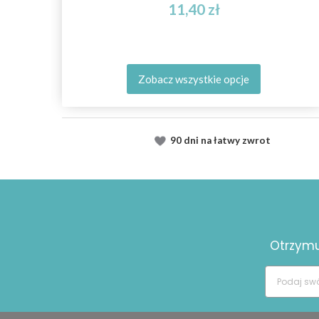
11,40 zł
Zobacz wszystkie opcje
90 dni na łatwy zwrot
Otrzymuj