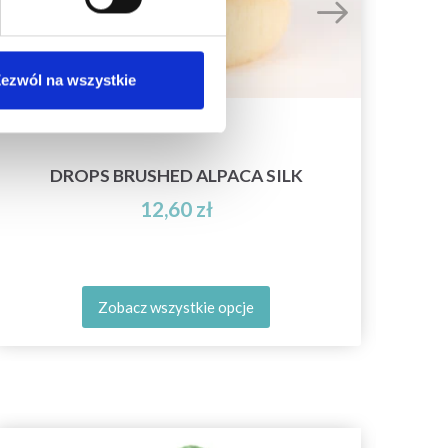
ezwól na wszystkie
L
DROPS BRUSHED ALPACA SILK
12,60 zł
Zobacz wszystkie opcje