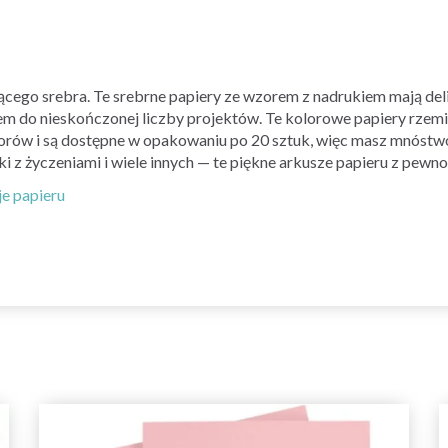
cego srebra. Te srebrne papiery ze wzorem z nadrukiem mają del
em do nieskończonej liczby projektów. Te kolorowe papiery rzemi
lorów i są dostępne w opakowaniu po 20 sztuk, więc masz mnóstwo
ki z życzeniami i wiele innych — te piękne arkusze papieru z pew
je papieru