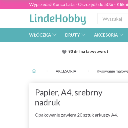
Wyprzedaż Konca Lata - Oszczędź do 50% - Kliknij
WŁÓCZKA
DRUTY
AKCESORIA
90 dni na łatwy zwrot
AKCESORIA
Rysowanie malowa
Papier, A4, srebrny
nadruk
Opakowanie zawiera 20 sztuk arkuszy A4.