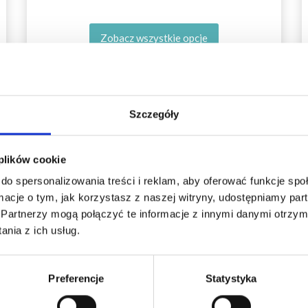
Zobacz wszystkie opcje
Szczegóły
35%
Promocja
Oszczędź nawet do 50%
 plików cookie
do spersonalizowania treści i reklam, aby oferować funkcje sp
Stań się częścią naszej społeczności
ormacje o tym, jak korzystasz z naszej witryny, udostępniamy p
miłośników włóczek i uzyskaj wyłączny
Partnerzy mogą połączyć te informacje z innymi danymi otrzym
dostęp do inspirujących wzorów na druty i
nia z ich usług.
specjalnych ofert!
Preferencje
Statystyka