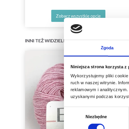
Zobacz wszystkie opcje
INNI TEŻ WIDZIELI
Zgoda
Niniejsza strona korzysta z
Wykorzystujemy pliki cookie 
ruch w naszej witrynie. Inf
reklamowym i analitycznym. 
uzyskanymi podczas korzysta
Wybór
Niezbędne
zgody