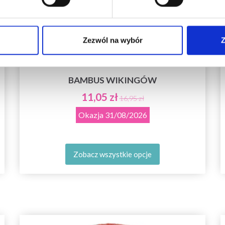
Tak, zapisz mnie!
Zezwól na wybór
Z
Nie, dziękuję
BAMBUS WIKINGÓW
11,05 zł
16,95 zł
Okazja
31/08/2026
Zobacz wszystkie opcje