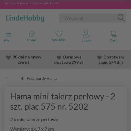
Wyprzedaż Konca Lata - Oszczędź do 50%
Przełącz nawigację
Menu
90 dni na łatwy
Darmowa
Dostawa
w
zwrot
dostawa
299 zł
ciągu 2
-4 dni
Pegboardy Hama
Hama mini talerz perłowy - 2
szt. plac 575 nr. 5202
2 x mini talerze perłowe
Wymiary: ok. 7 x 7 cm