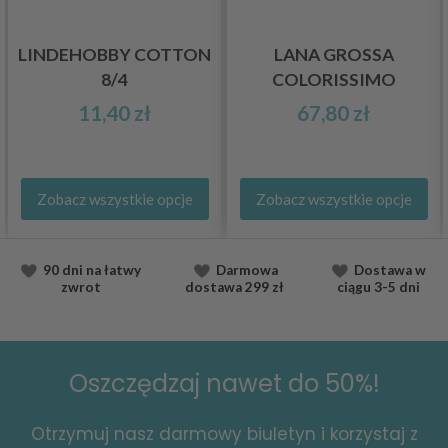
LINDEHOBBY COTTON
LANA GROSSA
8/4
COLORISSIMO
11,40 zł
67,80 zł
Zobacz wszystkie opcje
Zobacz wszystkie opcje
90 dni na łatwy
Darmowa
Dostawa
w
zwrot
dostawa
299 zł
ciągu
3-5 dni
Oszczędzaj nawet do 50%!
Otrzymuj nasz darmowy biuletyn i korzystaj z