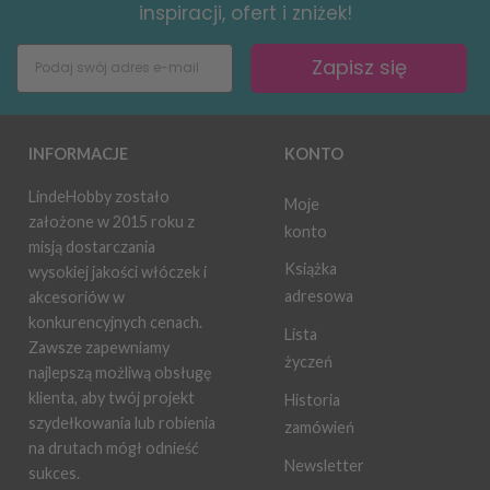
inspiracji, ofert i zniżek!
Zapisz się
INFORMACJE
KONTO
LindeHobby zostało
Moje
założone w 2015 roku z
konto
misją dostarczania
Książka
wysokiej jakości włóczek i
adresowa
akcesoriów w
konkurencyjnych cenach.
Lista
Zawsze zapewniamy
życzeń
najlepszą możliwą obsługę
klienta, aby twój projekt
Historia
szydełkowania lub robienia
zamówień
na drutach mógł odnieść
Newsletter
sukces.