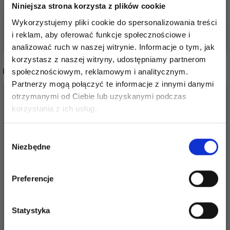
4,75 zł
5,60 zł
Niniejsza strona korzysta z plików cookie
5,95 zł
6,99 zł
Wykorzystujemy pliki cookie do spersonalizowania treści
Dodaj do koszyka
Dodaj do koszyka
i reklam, aby oferować funkcje społecznościowe i
analizować ruch w naszej witrynie. Informacje o tym, jak
korzystasz z naszej witryny, udostępniamy partnerom
INNI TEŻ WIDZIELI
społecznościowym, reklamowym i analitycznym.
Partnerzy mogą połączyć te informacje z innymi danymi
otrzymanymi od Ciebie lub uzyskanymi podczas
Oszczędź nawet do 50%
korzystania z ich usług.
Stań się częścią naszej społeczności
Wybór
miłośników włóczek i uzyskaj wyłączny
Niezbędne
zgody
dostęp do inspirujących wzorów na druty i
specjalnych ofert!
Preferencje
Statystyka
DROPS BRUSHED