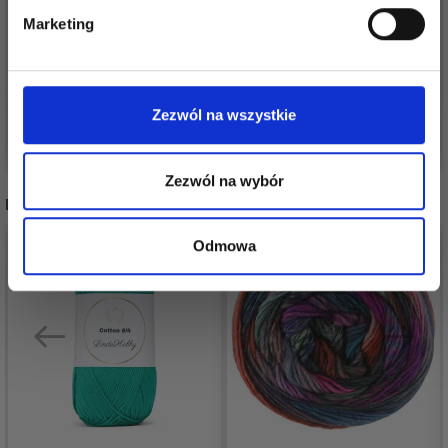
Tak, zapisz mnie!
DROPS MUSKAT
ALPACA SILK
Marketing
8,70 zł
12,60 zł
Nie, dziękuję
Zezwól na wszystkie
Zobacz wszystkie opcje
Zobacz wszystkie opcje
Zezwól na wybór
POLECANE DLA CIEBIE
Odmowa