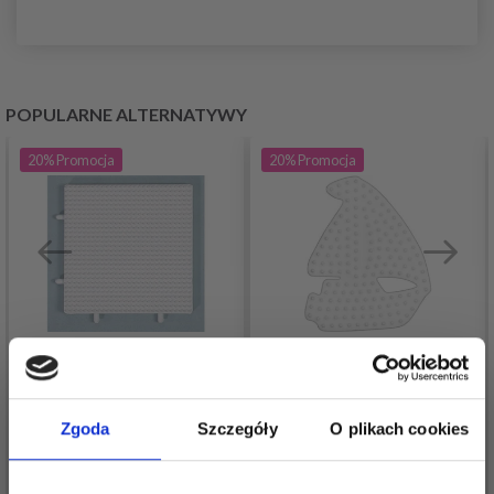
POPULARNE ALTERNATYWY
20%
Promocja
20%
Promocja
MINI PERŁOWY
PERŁOWY TALERZ
Zgoda
Szczegóły
O plikach cookies
TALERZ HAMA -
HAMA MIDI - STATEK
KWADRAT 575
333