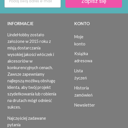
Zapisz się
INFORMACJE
KONTO
LindeHobby zostało
Moje
założone w 2015 roku z
konto
misją dostarczania
Książka
wysokiej jakości włóczek i
adresowa
akcesoriów w
konkurencyjnych cenach.
Lista
Zawsze zapewniamy
życzeń
najlepszą możliwą obsługę
klienta, aby twój projekt
Historia
szydełkowania lub robienia
zamówień
na drutach mógł odnieść
Newsletter
sukces.
Najczęściej zadawane
pytania