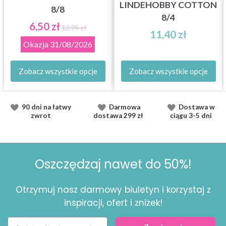
LINDEHOBBY COTTON
8/8
8/4
6,50 zł
12,95 zł
11,40 zł
Okazja
31/08/2026
Zobacz wszystkie opcje
Zobacz wszystkie opcje
90 dni na łatwy
Darmowa
Dostawa
w
zwrot
dostawa
299 zł
ciągu
3-5 dni
Oszczędzaj nawet do 50%!
Otrzymuj nasz darmowy biuletyn i korzystaj z
inspiracji, ofert i zniżek!