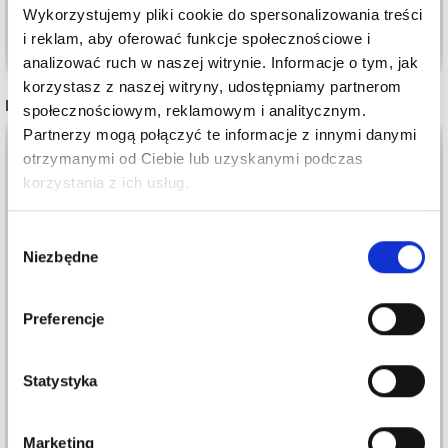
Wykorzystujemy pliki cookie do spersonalizowania treści
Dodaj do koszyka
Dodaj do koszyka
i reklam, aby oferować funkcje społecznościowe i
analizować ruch w naszej witrynie. Informacje o tym, jak
korzystasz z naszej witryny, udostępniamy partnerom
INNI TEŻ WIDZIELI
społecznościowym, reklamowym i analitycznym.
Partnerzy mogą połączyć te informacje z innymi danymi
20%
Promocja
otrzymanymi od Ciebie lub uzyskanymi podczas
korzystania z ich usług.
Wybór
Niezbędne
zgody
Preferencje
Statystyka
YARN AND COLORS
MUST-HAVE 8/4
KOSZT ZWROTU
8,80 zł
Marketing