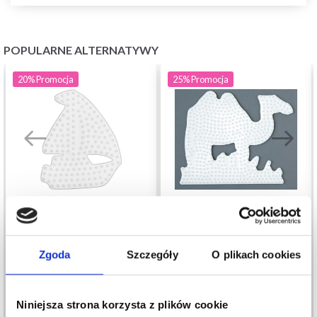
POPULARNE ALTERNATYWY
20%
Promocja
25%
Promocja
PERŁOWY TALERZ
PERŁOWY TALERZ
Zgoda
Szczegóły
O plikach cookies
HAMA MIDI - STATEK
HAMA MIDI -
333
WIELBŁĄD 294
5,60 zł
6,75 zł
6,99 zł
8,99 zł
Niniejsza strona korzysta z plików cookie