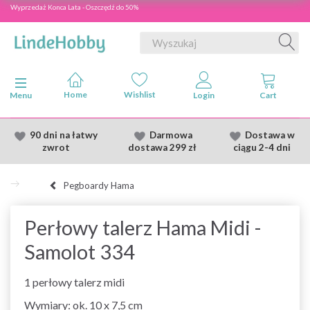
Wyprzedaż Konca Lata - Oszczędź do 50%
Przełącz nawigację
Menu
90 dni na łatwy
Darmowa
Dostawa
w
zwrot
dostawa
299 zł
ciągu 2
-4 dni
Pegboardy Hama
Perłowy talerz Hama Midi -
Samolot 334
1 perłowy talerz midi
Wymiary: ok. 10 x 7,5 cm