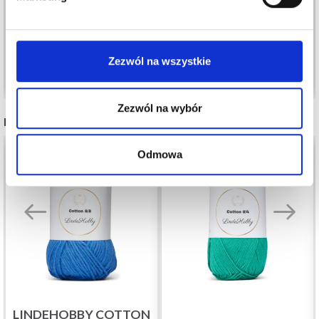
30,95 zł
10,99 zł
Okazja
12/08/2026
Zezwól na wszystkie
Dodaj do koszyka
Zobacz wszystkie opcje
Zezwól na wybór
POLECANE DLA CIEBIE
50%
Promocja
Odmowa
LINDEHOBBY COTTON