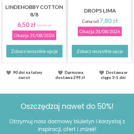
LINDEHOBBY COTTON
DROPS LIMA
8/8
7,80 zł
Cena od
6,50 zł
12,95 zł
Okazja
31/08/2026
Okazja
31/08/2026
Zobacz wszystkie opcje
Zobacz wszystkie opcje
90 dni na łatwy
Darmowa
Dostawa
w
zwrot
dostawa
299 zł
ciągu
3-5 dni
Oszczędzaj nawet do 50%!
Otrzymuj nasz darmowy biuletyn i korzystaj z
inspiracji, ofert i zniżek!