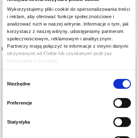
Zobacz wszystkie wzory dziewiarskie tutaj
Wykorzystujemy pliki cookie do spersonalizowania treści
i reklam, aby oferować funkcje społecznościowe i
analizować ruch w naszej witrynie. Informacje o tym, jak
korzystasz z naszej witryny, udostępniamy partnerom
społecznościowym, reklamowym i analitycznym.
Partnerzy mogą połączyć te informacje z innymi danymi
POPULARNE ALTERNATYWY
otrzymanymi od Ciebie lub uzyskanymi podczas
korzystania z ich usług.
Oszczędź nawet do 50%
Wybór
Niezbędne
Stań się częścią naszej społeczności
zgody
miłośników włóczek i uzyskaj wyłączny
dostęp do inspirujących wzorów na druty i
Preferencje
specjalnych ofert!
Statystyka
PERMIN MAJA
PERMIN ESTHER