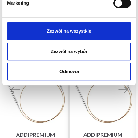
Marketing
Tak, zapisz mnie!
25,60 zł
22,60 zł
Nie, dziękuję
Zobacz wszystkie opcje
Zobacz wszystkie opcje
Zezwól na wszystkie
INNI TEŻ WIDZIELI
Zezwól na wybór
Odmowa
ADDIPREMIUM
ADDIPREMIUM