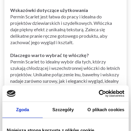
Wskazówki dotyczące użytkowania
Permin Scarlet jest łatwa do pracy i idealna do
projektów dziewiarskich i szydełkowych. Włóczka
daje piękny efekt z unikalną teksturą. Zaleca się
delikatne pranie ręczne gotowego produktu, aby
zachować jego wygląd i kształt.
Dlaczego warto wybrać tę włóczkę?
Permin Scarlet to idealny wybór dla tych, którzy
szukają chłodzącej i wszechstronnej włóczki do letnich
projektów. Unikalne połączenie lnu, bawełny i wiskozy
nadaje zarówno surowy, jak i elegancki wygląd, idealny
do stylowych letnich kreacji.
Zobacz podobne produkty tutaj
Zobacz wszystkie włóczki od Permin tutaj
Zgoda
Szczegóły
O plikach cookies
Zobacz wszystkie włóczki z mieszanki bawełny
tutaj
Zobacz wszystkie włóczki do drutów tutaj
Niniejsza strona korzysta z plików cookie