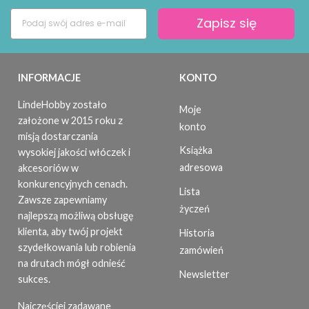
Zapisz się
INFORMACJE
KONTO
LindeHobby zostało
Moje
założone w 2015 roku z
konto
misją dostarczania
Książka
wysokiej jakości włóczek i
adresowa
akcesoriów w
konkurencyjnych cenach.
Lista
Zawsze zapewniamy
życzeń
najlepszą możliwą obsługę
klienta, aby twój projekt
Historia
szydełkowania lub robienia
zamówień
na drutach mógł odnieść
Newsletter
sukces.
Najczęściej zadawane