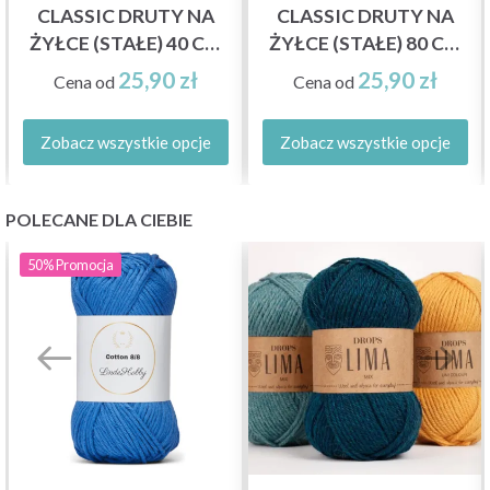
CLASSIC DRUTY NA
CLASSIC DRUTY NA
ŻYŁCE (STAŁE) 40 CM
ŻYŁCE (STAŁE) 80 CM
(2.00–12.00 MM)
(2.00–15.00 MM)
25,90 zł
25,90 zł
Cena od
Cena od
Zobacz wszystkie opcje
Zobacz wszystkie opcje
POLECANE DLA CIEBIE
50%
Promocja