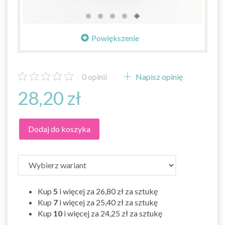
Powiększenie
0
opinii
Napisz opinię
28,20 zł
Dodaj do koszyka
Kup
5
i więcej za
26,80 zł
za sztukę
Kup
7
i więcej za
25,40 zł
za sztukę
Kup
10
i więcej za
24,25 zł
za sztukę