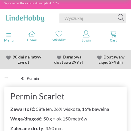
Wyprzedaż Konca Lata - Oszczędź do 50%
Przełącz nawigację
Menu
90 dni na łatwy
Darmowa
Dostawa
w
zwrot
dostawa
299 zł
ciągu 2
-4 dni
Permin
Permin Scarlet
Zawartość
: 58% len, 26% wiskoza, 16% bawełna
Waga/długość
: 50 g = ok 150 metrów
Zalecane druty
: 3.50 mm