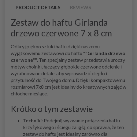
PRODUCT DETAILS
REVIEWS
Zestaw do haftu Girlanda
drzewo czerwone 7 x 8 cm
Odkryj piękno sztuki haftu dzięki naszemu
wyjątkowemu zestawowi do haftu
""Girlanda drzewo
czerwone""
. Ten specjalny zestaw przedstawia uroczy
motyw choinki, łączący głębokie czerwone odcienie i
wyrafinowane detale, aby wprowadzić ciepło i
przytulność do Twojego domu. Dzięki kompaktowemu
rozmiarowi 7x8 cm jest idealny do kreatywnych zajęć w
chłodne miesiące.
Krótko o tym zestawie
Techniki:
Podejmij wyzwanie połączenia haftu
krzyżykowego i ściegu za igłą, co sprawia, że ten
zestaw do haftu jest idealny zarówno dla