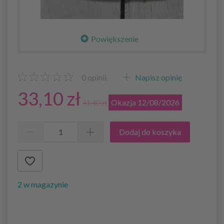
Powiększenie
0
opinii
Napisz opinię
33,10 zł
Okazja 12/08/2026
41,40 zł
Dodaj do koszyka
2 w magazynie