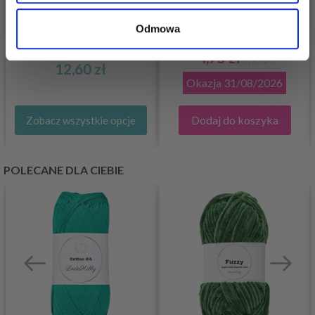
HOBBYARTS MARKERY
DROPS BRUSHED
Odmowa
DO HAFTU 25 SZT
ALPACA SILK
4,75 zł
7,95 zł
12,60 zł
Okazja
31/08/2026
Dodaj do koszyka
Zobacz wszystkie opcje
POLECANE DLA CIEBIE