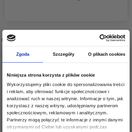
POPULARNE ALTERNATYWY
20%
Promocja
20%
Promocja
Zgoda
Szczegóły
O plikach cookies
Niniejsza strona korzysta z plików cookie
Wykorzystujemy pliki cookie do spersonalizowania treści
i reklam, aby oferować funkcje społecznościowe i
analizować ruch w naszej witrynie. Informacje o tym, jak
korzystasz z naszej witryny, udostępniamy partnerom
społecznościowym, reklamowym i analitycznym.
ZESTAW DO HAFTU
ZESTAW DO HAFTU
Partnerzy mogą połączyć te informacje z innymi danymi
GIRLANDA
GIRLANDA W SERCU 7
otrzymanymi od Ciebie lub uzyskanymi podczas