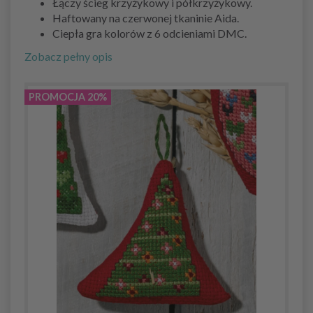
Łączy ścieg krzyżykowy i półkrzyżykowy.
Haftowany na czerwonej tkaninie Aida.
Ciepła gra kolorów z 6 odcieniami DMC.
Zobacz pełny opis
PROMOCJA 20%