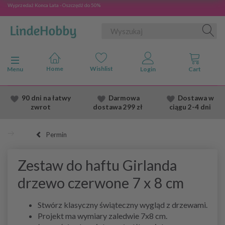
Wyprzedaż Konca Lata - Oszczędź do 50%
Przełącz nawigację
Menu
90 dni na łatwy
Darmowa
Dostawa
w
zwrot
dostawa
299 zł
ciągu 2
-4 dni
Permin
Zestaw do haftu Girlanda
drzewo czerwone 7 x 8 cm
Stwórz klasyczny świąteczny wygląd z drzewami.
Projekt ma wymiary zaledwie 7x8 cm.