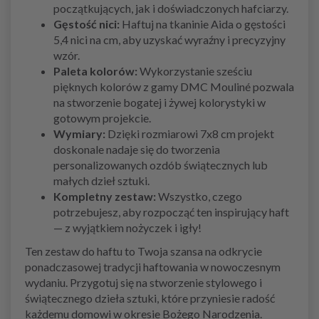
początkujących, jak i doświadczonych hafciarzy.
Gęstość nici:
Haftuj na tkaninie Aida o gęstości
5,4 nici na cm, aby uzyskać wyraźny i precyzyjny
wzór.
Paleta kolorów:
Wykorzystanie sześciu
pięknych kolorów z gamy DMC Mouliné pozwala
na stworzenie bogatej i żywej kolorystyki w
gotowym projekcie.
Wymiary:
Dzięki rozmiarowi 7x8 cm projekt
doskonale nadaje się do tworzenia
personalizowanych ozdób świątecznych lub
małych dzieł sztuki.
Kompletny zestaw:
Wszystko, czego
potrzebujesz, aby rozpocząć ten inspirujący haft
— z wyjątkiem nożyczek i igły!
Ten zestaw do haftu to Twoja szansa na odkrycie
ponadczasowej tradycji haftowania w nowoczesnym
wydaniu. Przygotuj się na stworzenie stylowego i
świątecznego dzieła sztuki, które przyniesie radość
każdemu domowi w okresie Bożego Narodzenia.