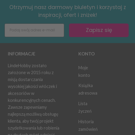
Otrzymuj nasz darmowy biuletyn i korzystaj z
inspiracji, ofert i zniżek!
Zapisz się
INFORMACJE
KONTO
LindeHobby zostało
Moje
założone w 2015 roku z
konto
misją dostarczania
Książka
wysokiej jakości włóczek i
adresowa
akcesoriów w
konkurencyjnych cenach.
Lista
Zawsze zapewniamy
życzeń
najlepszą możliwą obsługę
klienta, aby twój projekt
Historia
szydełkowania lub robienia
zamówień
na drutach mógł odnieść