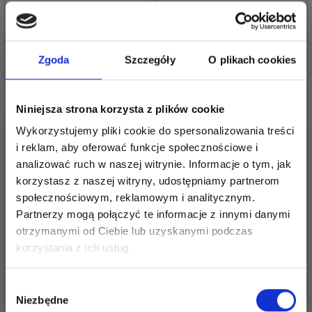
Zgoda
Szczegóły
O plikach cookies
Niniejsza strona korzysta z plików cookie
Wykorzystujemy pliki cookie do spersonalizowania treści
i reklam, aby oferować funkcje społecznościowe i
analizować ruch w naszej witrynie. Informacje o tym, jak
NOSEK Z
korzystasz z naszej witryny, udostępniamy partnerom
OCZKO ROLKI (2 SZT.)
PIERŚCIENIEM
społecznościowym, reklamowym i analitycznym.
BLOKUJĄCYM 1 SZT
2,10 zł
Partnerzy mogą połączyć te informacje z innymi danymi
Cena od
2,60 zł
otrzymanymi od Ciebie lub uzyskanymi podczas
Cena od
Oszczędź nawet do 50%
korzystania z ich usług.
Stań się częścią naszej społeczności
Zobacz wszystkie opcje
Zobacz wszystkie opcje
Wybór
miłośników włóczek i uzyskaj wyłączny
Niezbędne
zgody