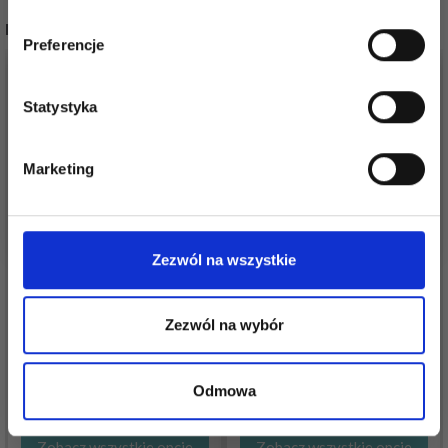
dostęp do inspirujących wzorów na druty i
INNI TEŻ WIDZIELI
specjalnych ofert!
Preferencje
35%
Promocja
Statystyka
Tak, zapisz mnie!
Marketing
Nie, dziękuję
Zezwól na wszystkie
VIKING SNORRE
CASHMERE SILK
Zezwól na wybór
PERMIN DAGMAR
27,35 zł
25,80 zł
42,10 zł
Odmowa
Okazja
31/08/2026
Zobacz wszystkie opcje
Zobacz wszystkie opcje