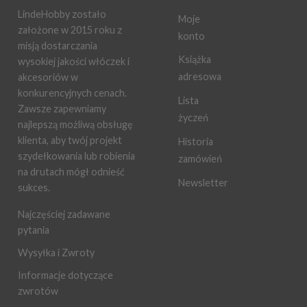
LindeHobby zostało
Moje
założone w 2015 roku z
konto
misją dostarczania
Książka
wysokiej jakości włóczek i
adresowa
akcesoriów w
konkurencyjnych cenach.
Lista
Zawsze zapewniamy
życzeń
najlepszą możliwą obsługę
klienta, aby twój projekt
Historia
szydełkowania lub robienia
zamówień
na drutach mógł odnieść
Newsletter
sukces.
Najczęściej zadawane
pytania
Wysyłka i Zwroty
Informacje dotyczące
zwrotów