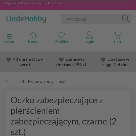
Wyprzedaż Konca Lata - Oszczędź do 50%
Przełącz nawigację
Menu
90 dni na łatwy
Darmowa
Dostawa
w
zwrot
dostawa
299 zł
ciągu 2
-4 dni
Pluszowe oczy i nosy
Oczko zabezpieczające z
pierścieniem
zabezpieczającym, czarne (2
szt.)